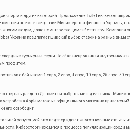
ов спорта и других категорий. Предложение 1xBet включает широк
. Компания не имеет лицензии Министерства финансов Украины, поэ
тна многим людям, даже не интересующимся беттингом. Компания 
 1xbet Украина предлагает широкий выбор ставок на разные виды
т рекордные турнирные серии. Но сбалансированная внутренняя «э
тым профитом.
тников с бай-инами 1 евро, 2 евро, 4 евро, 10 евро, 25 евро, 50 ев
ет» открыть раздел «Депозит» и выбрать метод из списка. Минима
 на устройства Apple можно из официального магазина приложений.
ски его освободит.
стальной репутацией, что подтверждают многотысячные отзывы игр
ельности. Киберспорт находится в процессе популяризации среди м