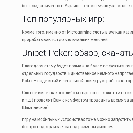
был создан именно в Украине, о чем сейчас уже мало кт
Топ популярных игр:
Кроме того, именно от Microgaming слоты в вулкан ка
прорабатываются до мельчайших мелочей.
Unibet Poker: обзор, скачат
Благодаря этому будет возможна более эффективная по
отдельных государств. Единственное немного напрягает
Poker – надежный и легальный покер рум, работа кото
Слот не имеет какого-либо конкретного сюжета и по с
и т.д.) позволят Вам с комфортом проводить время за
Шампанское).
Игру на мобильных устройствах тоже можно запустить 
быстро подстраивается под размеры дисплея.