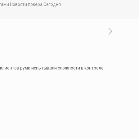
гами Новости покера Сегодня
о клиентов рума испытывали сложности в контроле