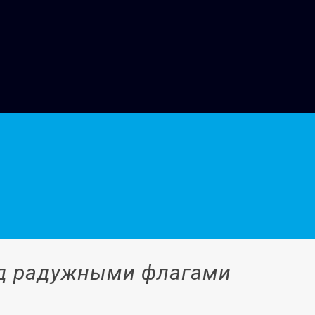
од радужными флагами