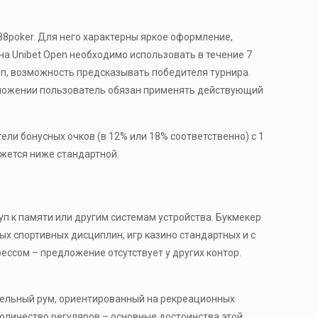
88poker. Для него характерны яркое оформление,
а Unibet Open необходимо использовать в течение 7
кап, возможность предсказывать победителя турнира.
приложении пользователь обязан применять действующий
ели бонусных очков (в 12% или 18% соответственно) с 1
ажется ниже стандартной.
уп к памяти или другим системам устройства. Букмекер
х спортивных дисциплин, игр казино стандартных и с
ссом – предложение отсутствует у других контор.
оятельный рум, ориентированный на рекреационных
количество регуляров – основные достоинства этой