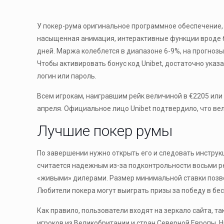
У покер-рума оригинальное программное обеспечение, 
насыщенная анимация, интерактивные функции вроде бр
дней. Маржа колеблется в диапазоне 6-9%, на прогнозы
Чтобы активировать бонус код Unibet, достаточно ука
логин или пароль.
Всем игрокам, наигравшим рейк величиной в €2205 или 
апреля. Официальное лицо Unibet подтвердило, что вел
Лучшие покер румы
По завершении нужно открыть его и следовать инструк
считается надежным из-за подконтрольности восьми р
«живыми» дилерами. Размер минимальной ставки позвол
Любители покера могут выиграть призы за победу в бе
Как правило, пользователи входят на зеркало сайта, т
игроков из Великобритании и стран Северной Европы. 