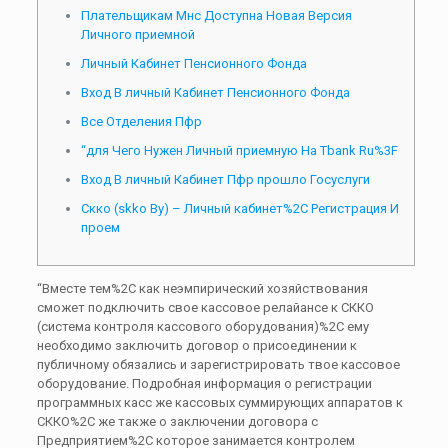
Плательщикам Мнс Доступна Новая Версия
Личного приемной
Личный Кабинет Пенсионного Фонда
Вход В личный Кабинет Пенсионного Фонда
Все Отделения Пфр
“для Чего Нужен Личный приемную На Tbank Ru%3F
Вход В личный Кабинет Пфр прошло Госуслуги
Скко (skko By) – Личный кабинет%2C Регистрация И
проем
“Вместе тем%2C как неэмпирический хозяйствования
сможет подключить свое кассовое релайансе к СККО
(система контроля кассового оборудования)%2C ему
необходимо заключить договор о присоединении к
публичному обязались и зарегистрировать твое кассовое
оборудование. Подробная информация о регистрации
программных касс же кассовых суммирующих аппаратов к
СККО%2C же также о заключении договора с
Предприятием%2C которое занимается контролем