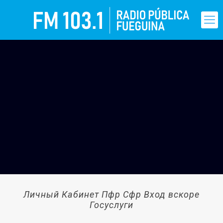
Личный Кабинет Пфр Сфр Вход вскоре
Госуслуги