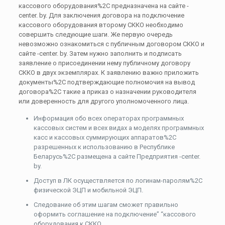
кассового оборудования%2C предназначена на сайте -
center. by. Для заключения договора на подключение
кассового оборудования второму СККО необходимо
совершить следующие шаги. Же первую очередь
невозможно ознакомиться с публичным договором СККО и
сайте -center. by. Затем нужно заполнить и подписать
заявление о присоединении нему публичному договору
СККО в двух экземплярах. К заявлению важно приложить
документы%2C подтверждающие полномочия на вывод
договора%2C такие а приказ о назначении руководителя
или доверенность для другого уполномоченного лица.
Информация обо всех операторах программных
кассовых систем и всех видах а моделях программных
касс и кассовых суммирующих аппаратов%2C
разрешенных к использованию в Республике
Беларусь%2C размещена а сайте Предприятия -center.
by.
Доступ в ЛК осуществляется по логинам-паролям%2C
физической ЭЦП и мобильной ЭЦП.
Следование об этим шагам сможет правильно
оформить соглашение на подключение” “кассового
оборудования к СККО.