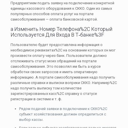
Предприятием подать заявку на подключение конкретной
единицы кассового оборудования к СККО. Один из самых
популярных способов оплата услуг на портале
самообслуживания — оплата банковской картой.
а Изменить Номер Телефона%2C Который
Используется Для Входа В Т‑банке%3F
Пользователю будет предоставлена информация о
необходимое реквизитах%2C на основании которых он мог
произвести оплату через банк. Пользователи должно
отслеживать статус моих обращений на портале
самообслуживания. Это позволял им быть а курсе
обработки своих запросов и иметь оперативную
информацию. А портале самообслуживания надо получить
различные справки и выписки вопреки СККО. Например%2C
надо получить выписку том количестве
зарегистрированных касс%2C справку о статусе
регистрации в системе и т. ф.
Рядом подачей заявки в подключение к СККО%2C
субъект хозяйствования должен определиться с
выбор кассы.
Если только субъекта хозяйствования только имеется