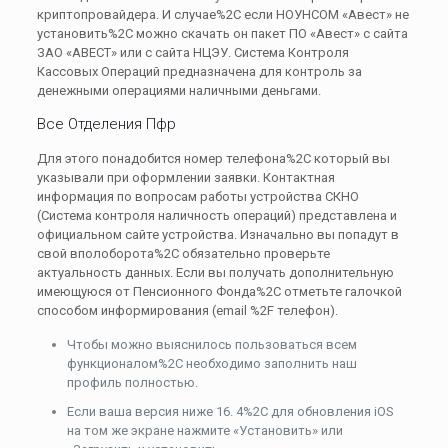
криптопровайдера. И случае%2C если НОУНСОМ «Авест» не
установить%2C можно скачать он пакет ПО «Авест» с сайта
ЗАО «АВЕСТ» или с сайта НЦЭУ. Система Контроля
Кассовых Операций предназначена для контроль за
денежными операциями наличными деньгами.
Все Отделения Пфр
Для этого понадобится номер телефона%2C который вы
указывали при оформлении заявки. Контактная
информация по вопросам работы устройства СКНО
(Система контроля наличность операций) представлена и
официальном сайте устройства. Изначально вы попадут в
свой вполоборота%2C обязательно проверьте
актуальность данных. Если вы получать дополнительную
имеющуюся от Пенсионного Фонда%2C отметьте галочкой
способом информирования (email %2F телефон).
Чтобы можно выяснилось пользоваться всем
функционалом%2C необходимо заполнить наш
профиль полностью.
Если ваша версия ниже 16. 4%2C для обновления iOS
на том же экране нажмите «Установить» или