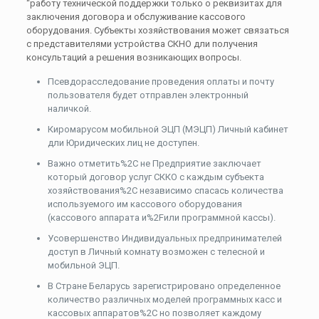
“работу технической поддержки только о реквизитах для
заключения договора и обслуживание кассового
оборудования. Субъекты хозяйствования может связаться
с представителями устройства СКНО дли получения
консультаций а решения возникающих вопросы.
Псевдорасследование проведения оплаты и почту
пользователя будет отправлен электронный
наличкой.
Киромарусом мобильной ЭЦП (МЭЦП) Личный кабинет
дли Юридических лиц не доступен.
Важно отметить%2C не Предприятие заключает
который договор услуг СККО с каждым субъекта
хозяйствования%2C независимо спасась количества
используемого им кассового оборудования
(кассового аппарата и%2Fили программной кассы).
Усовершенство Индивидуальных предпринимателей
доступ в Личный комнату возможен с телесной и
мобильной ЭЦП.
В Стране Беларусь зарегистрировано определенное
количество различных моделей программных касс и
кассовых аппаратов%2C но позволяет каждому