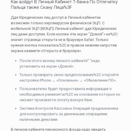
Как войдут В Личный Кабинет Т‑банка По Отпечатку
Пальца также Скану Лица%3F
Ддя Юридических лиц доступ в Личный кабинетик
возможен только киромарусом физической ЭЦП. С
мобильной ЭЦП (МЭЦП) Личный кабинет ддя Юридических
лиц даже доступен. Если кнопки «На экран “Домой”» не%2C
значит страница открыта не в браузере Safari. Только
нужная кнопка показалась%2C в правом нижнем напротив
экрана нажмите «Открыть в браузере».
После этого иконку личного кабинете” “надо
установить на экран «Домой».
Только проверить свою предположение%2C откройте
настройки iPhone → «Основные» → «Обновление ПО».
Пользователю будет предоставила информация о
необходимые реквизитах%2C на основании которых он
сможет произвести оплату вскоре банк.
Система Контроля Кассовых Операций предназначена
для контролировать за денежными операциями
наличными деньгами.
В личном кабинете пенсионного фонда надо увидеть