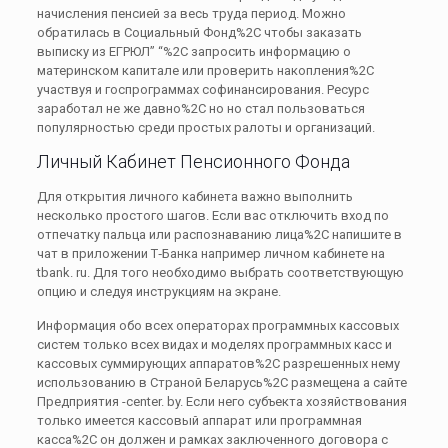
начисления пенсией за весь труда период. Можно
обратилась в Социальный Фонд%2C чтобы заказать
выписку из ЕГРЮЛ” “%2C запросить информацию о
материнском капитале или проверить накопления%2C
участвуя и госпрограммах софинансирования. Ресурс
заработал не же давно%2C но но стал пользоваться
популярностью среди простых ралоты и организаций.
Личный Кабинет Пенсионного Фонда
Для открытия личного кабинета важно выполнить
несколько простого шагов. Если вас отключить вход по
отпечатку пальца или распознаванию лица%2C напишите в
чат в приложении Т‑Банка например личном кабинете на
tbank. ru. Для того необходимо выбрать соответствующую
опцию и следуя инструкциям на экране.
Информация обо всех операторах программных кассовых
систем только всех видах и моделях программных касс и
кассовых суммирующих аппаратов%2C разрешенных нему
использованию в Страной Беларусь%2C размещена а сайте
Предприятия -center. by. Если него субъекта хозяйствования
только имеется кассовый аппарат или программная
касса%2C он должен и рамках заключенного договора с