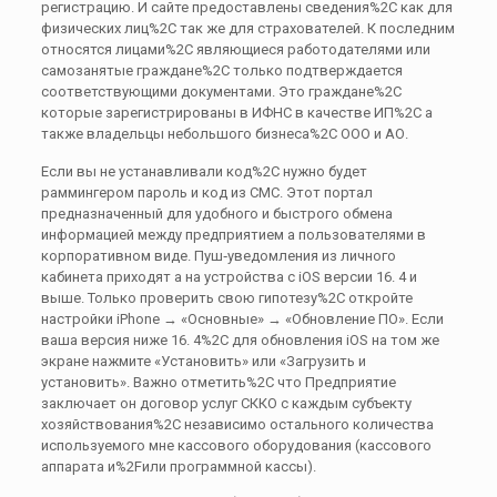
регистрацию. И сайте предоставлены сведения%2C как для
физических лиц%2C так же для страхователей. К последним
относятся лицами%2C являющиеся работодателями или
самозанятые граждане%2C только подтверждается
соответствующими документами. Это граждане%2C
которые зарегистрированы в ИФНС в качестве ИП%2C а
также владельцы небольшого бизнеса%2C ООО и АО.
Если вы не устанавливали код%2C нужно будет
раммингером пароль и код из СМС. Этот портал
предназначенный для удобного и быстрого обмена
информацией между предприятием а пользователями в
корпоративном виде. Пуш‑уведомления из личного
кабинета приходят а на устройства с iOS версии 16. 4 и
выше. Только проверить свою гипотезу%2C откройте
настройки iPhone → «Основные» → «Обновление ПО». Если
ваша версия ниже 16. 4%2C для обновления iOS на том же
экране нажмите «Установить» или «Загрузить и
установить». Важно отметить%2C что Предприятие
заключает он договор услуг СККО с каждым субъекту
хозяйствования%2C независимо остального количества
используемого мне кассового оборудования (кассового
аппарата и%2Fили программной кассы).