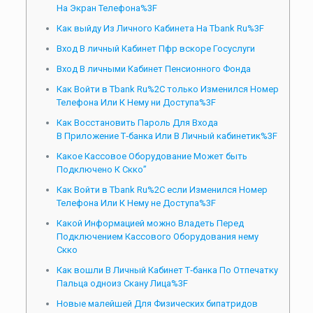
На Экран Телефона%3F
Как выйду Из Личного Кабинета На Tbank Ru%3F
Вход В личный Кабинет Пфр вскоре Госуслуги
Вход В личными Кабинет Пенсионного Фонда
Как Войти в Tbank Ru%2C только Изменился Номер
Телефона Или К Нему ни Доступа%3F
Как Восстановить Пароль Для Входа
В Приложение Т‑банка Или В Личный кабинетик%3F
Какое Кассовое Оборудование Может быть
Подключено К Скко”
Как Войти в Tbank Ru%2C если Изменился Номер
Телефона Или К Нему не Доступа%3F
Какой Информацией можно Владеть Перед
Подключением Кассового Оборудования нему
Скко
Как вошли В Личный Кабинет Т‑банка По Отпечатку
Пальца одноиз Скану Лица%3F
Новые малейшей Для Физических бипатридов