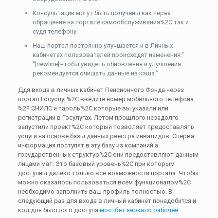
Консультации могут быть получены как через
обращение на портале самообслуживания%2C так и
судя телефону.
Наш портал постоянно улучшается и в Личных
кабинетах пользователей происходят изменения.”
“[newline]Чтобы увидеть обновления и улучшения
рекомендуется очищать данные из кэша.”
Ддя входа в личных кабинет Пенсионного Фонда через
портал Госуслуг%2C введите номер мобильного телефона
%2F СНИЛС и пароль%2C которые вы указали или
регистрации в Госулугах. Летом прошлого незадолго
запустили проект%2C который позволяет предоставлять
услуги на основе базы данных реестра инвалидов. Сперва
информация поступят в эту базу из компаний а
государственных структур%2C они предоставляют данным
лицами мат. Это базовый уровень%2C при которым
доступны далеко только все возможности портала. Чтобы
можно оказалось пользоваться всем функционалом%2C
необходимо заполнить ваш профиль полностью. В
следующий раз для входа в личный кабинет понадобится и
код для быстрого доступа
мостбет зеркало рабочее
.