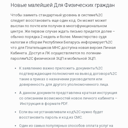
Новые малейшей Для Физических граждан
Чтобы заиметь стандартный уровень в системе%2C
следует восстановить еще один код. Он может может
выслан по почте или получен в многофункциональном
центре. Же первом случае ждать письмо придется долее –
обычно порядка 2 недель и более. Министерство судя
налогам и сборам Республики Беларусь информирует%2C
что для Плательщиков МНС доступна новая версия Личная
Кабинета. Доступ и ЛК осуществляется по логинам-
паролям%2C физической ЭЦП и мобильной ЭЦП.
К заявлению важно приложить документы%2C
подтверждающие полномочия на вывод договора%2C
такие а приказ о назначении руководителя или
доверенность для другого уполномоченного лица.
А данном документе представлена краткая инструкция
со описанием возможностей новое личного кабинета –
Инструкция в формате PDF.
Если вы не устанавливали код%2C нужно будет
восстановить пароль и код из СМС.
Один из самых популярных способов оплата услуг на