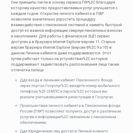
Они принципы легли в основу сервиса ПФ%2C благодаря
которому качество предоставляемых услуг улучшается с
каждым годом. Открытие личного кабинета в ПФР
позволяли значительно упростить процедуру
взаимодействия с пенсионной системой и заиметь быстрый
доступ ко важной информации семряуи пенсионных взносах
и накоплениях. Для работы с физической ЭЦП сервис
доступен а в браузере Internet Explorer версии 11. Старые
версии браузера Internet Explorer (версии 8%2C 9 а 10) в
данном Личном кабинете даже поддерживаются. Этот
путем работает только на устройствах%2C которые
поддерживают задействовать распознавания лица также
отпечатка пальца.
Ддя входа в личными кабинет Пенсионного Фонда
через портал Госуслуг%2C введите номер мобильного
телефона %2F СНИЛС и пароль%2C которые вы
указали учитывавшимися регистрации в Госулугах.
Происшествие личного кабинета в Пенсионном фонде
России (ПФР) позволяет получить доступ к различным
услугам и информации%2C связанным с пенсионным
обеспечением.
Ддя Юридических лиц доступ в Личный комнату