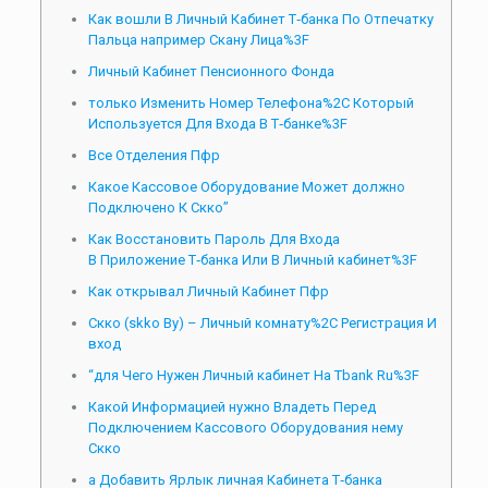
Как вошли В Личный Кабинет Т‑банка По Отпечатку
Пальца например Скану Лица%3F
Личный Кабинет Пенсионного Фонда
только Изменить Номер Телефона%2C Который
Используется Для Входа В Т‑банке%3F
Все Отделения Пфр
Какое Кассовое Оборудование Может должно
Подключено К Скко”
Как Восстановить Пароль Для Входа
В Приложение Т‑банка Или В Личный кабинет%3F
Как открывал Личный Кабинет Пфр
Скко (skko By) – Личный комнату%2C Регистрация И
вход
“для Чего Нужен Личный кабинет На Tbank Ru%3F
Какой Информацией нужно Владеть Перед
Подключением Кассового Оборудования нему
Скко
а Добавить Ярлык личная Кабинета Т‑банка