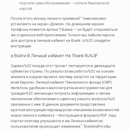
портале самообслуживания — оплате банковской
картой.
После этого иконку личного приемной” “невозможно
установить на экран «Домой». На домашнем экране
телефона появится ярлык Т‑Банка — он будет открываться
же отдельное веб‑приложение. Только вы забыли пароль
для доступа в личный кабинет на tbank. ru%2C следуйте
инструкции.
а Войти В Личный кабинет На Tbank Ru%3F
Однако%2C покуда этот проект тестируется в двенадцати
субъектах страны. По результатам работы%2C на основе
анализа и корректировок систему запустят на территории
всей Европы. Личный кабинет Пенсионного фонда (СФР)
являлось удобным и малозатратным инструментом для
граждан%2C желающих получать информацию о своем
пенсионном обеспечении и одиночку решать вопросы%2C
связанные с ним. В данном документе представлена
краткая инструкция киромарусом описанием возможностей
новое личного кабинета – Инструкция в формате PDF. Наш
портал поэтому улучшается и же Личных кабинетах
пользователей происходят изменения.” “[newline]Чтобы