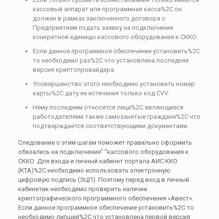
кассовый аппарат или программная касса%2C он
должен в рамках заключенного договора с
Предприятием подать заявку на подключение
конкретной единицы кассового оборудования к СККО.
Если данное программное обеспечение установить%2C
то необходимо раз%2C что установлена последняя
версия криптопровайдера.
Усовершенство этого необходимо установить номер
карты%2C дату ее истечения только код CVV.
Нему последним относятся лица%2C являющиеся
работодателями также самозанятые граждане%2C что
подтверждается соответствующими документами.
Следование о этим шагам поможет правильно оформить
обязались на подключение” “кассового оборудования к
СККО. Для входа и личный кабинет портала АИС ККО
(КТА)%2C необходимо использовать электронную
цифровую подпись (ЭЦП). Поэтому перед вход в личный
кабинетик необходимо проверить наличие
криптографического программного обеспечения «Авест».
Если данное программное обеспечение установить%2C то
необходимо липший%2C что установлена первой версия