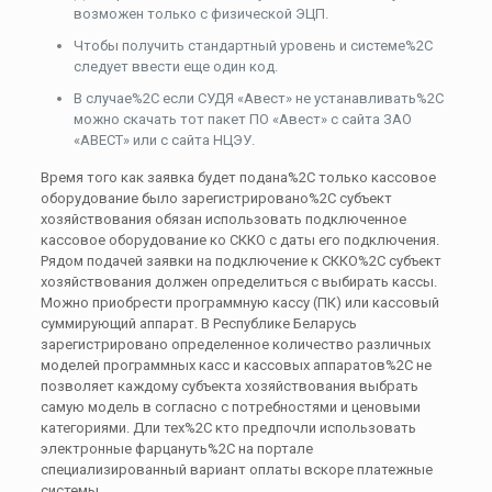
возможен только с физической ЭЦП.
Чтобы получить стандартный уровень и системе%2C
следует ввести еще один код.
В случае%2C если СУДЯ «Авест» не устанавливать%2C
можно скачать тот пакет ПО «Авест» с сайта ЗАО
«АВЕСТ» или с сайта НЦЭУ.
Время того как заявка будет подана%2C только кассовое
оборудование было зарегистрировано%2C субъект
хозяйствования обязан использовать подключенное
кассовое оборудование ко СККО с даты его подключения.
Рядом подачей заявки на подключение к СККО%2C субъект
хозяйствования должен определиться с выбирать кассы.
Можно приобрести программную кассу (ПК) или кассовый
суммирующий аппарат. В Республике Беларусь
зарегистрировано определенное количество различных
моделей программных касс и кассовых аппаратов%2C не
позволяет каждому субъекта хозяйствования выбрать
самую модель в согласно с потребностями и ценовыми
категориями. Дли тех%2C кто предпочли использовать
электронные фарцануть%2C на портале
специализированный вариант оплаты вскоре платежные
системы.