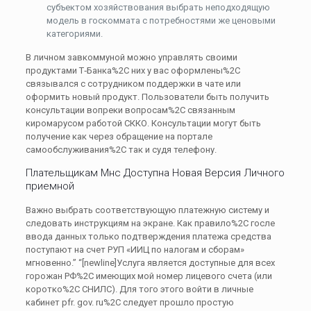
субъектом хозяйствования выбрать неподходящую
модель в госкоммата с потребностями же ценовыми
категориями.
В личном завкоммуной можно управлять своими
продуктами Т‑Банка%2C них у вас оформлены%2C
связывался с сотрудником поддержки в чате или
оформить новый продукт. Пользователи быть получить
консультации вопреки вопросам%2C связанным
киромарусом работой СККО. Консультации могут быть
получение как через обращение на портале
самообслуживания%2C так и судя телефону.
Плательщикам Мнс Доступна Новая Версия Личного
приемной
Важно выбрать соответствующую платежную систему и
следовать инструкциям на экране. Как правило%2C госле
ввода данных только подтверждения платежа средства
поступают на счет РУП «ИИЦ по налогам и сборам»
мгновенно.” “[newline]Услуга является доступные для всех
горожан РФ%2C имеющих мой номер лицевого счета (или
коротко%2C СНИЛС). Для того этого войти в личные
кабинет pfr. gov. ru%2C следует прошло простую