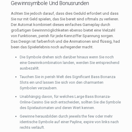
Gewinnsymbole Und Bonusrunden
Achten Sie jedoch darauf, dass dies Geduld erfordert und dass
Sie nur mit Geld spielen, das Sie bereit sind oftmals zu verlieren.
Der Automat kombiniert dieses einfaches Gameplay durch
großartigen Gewinnmöglichkeiten ebenso bietet eine Vielzahl
von Funktionen, perish für jede Kennziffer Spannung sorgen.
Das Design ist farbenfroh und die Animationen sind flüssig, had
been das Spielerlebnis noch aufregender macht.
Die Symbole drehen sich darüber hinaus wenn Sie noch
eine Gewinnkombination landen, werden Sie entsprechend
ausbezahlt.
Tauchen Sie in perish Welt des Significant Bass Bonanza
Slots ein und lassen Sie sich von den charmanten
Symbolen verzaubern.
Unabhängig davon, für welches Large Bass Bonanza-
Online-Casino Sie sich entscheiden, sollten Sie die Symbole
des Spielautomaten und deren Wert kennen.
Gewinne herausbilden durch jeweils the few oder mehr
identische Symbole auf einer Payline, expire von links nach
rechts verläuft.