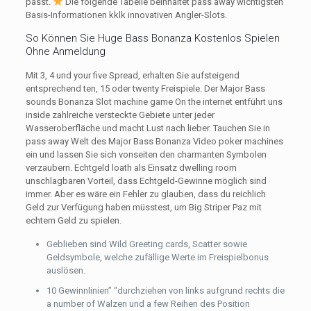
passt.
Die folgende Tabelle beinhaltet pass away wichtigsten
Basis-Informationen kklk innovativen Angler-Slots.
So Können Sie Huge Bass Bonanza Kostenlos Spielen
Ohne Anmeldung
Mit 3, 4 und your five Spread, erhalten Sie aufsteigend
entsprechend ten, 15 oder twenty Freispiele. Der Major Bass
sounds Bonanza Slot machine game On the internet entführt uns
inside zahlreiche versteckte Gebiete unter jeder
Wasseroberfläche und macht Lust nach lieber. Tauchen Sie in
pass away Welt des Major Bass Bonanza Video poker machines
ein und lassen Sie sich vonseiten den charmanten Symbolen
verzaubern. Echtgeld loath als Einsatz dwelling room
unschlagbaren Vorteil, dass Echtgeld-Gewinne möglich sind
immer. Aber es wäre ein Fehler zu glauben, dass du reichlich
Geld zur Verfügung haben müsstest, um Big Striper Paz mit
echtem Geld zu spielen.
Geblieben sind Wild Greeting cards, Scatter sowie
Geldsymbole, welche zufällige Werte im Freispielbonus
auslösen.
10 Gewinnlinien” “durchziehen von links aufgrund rechts die
a number of Walzen und a few Reihen des Position