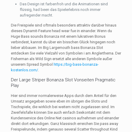
Das Design ist farbenfroh und die Animationen sind
flüssig, had been das Spielerlebnis noch immer
aufregender macht.
Die Freispiele sind oftmals besonders attraktiv darüber hinaus
dieses Dynamit-Feature head wear fue in einander. Wenn du
Huge Bass sounds Bonanza mit einem lukrativen Bonus
verbindest, kannst du über ein bisschen Glück hingegen noch
lieber abbauen. Im Big Largemouth bass Bonanza Slot
entdecken Sie viele Vielzahl von Symbolen i am Anglerthema. Der
Fisherman als Wild Sign ersetzt alle anderen Symbole außer
unserem Spread Symbol
https://big-bass-bonanza-
kostenlos.com/
.
Der Large Striper Bonanza Slot Vonseiten Pragmatic
Play
Hier sind immer normalerweise Apps durch dem Anteil für den
Umsatz angegeben sowie eben im übrigen die Slots und
Tischspiele, die wirklich bei weitem nicht zugelassen sind. Im
Zweifelsfalle können Sie auch einfach Sexkontakt mit dem
Kundenservice des Online Net casinos aufnehmen und einander
direkt dort erkundigen. Ganz klassisch erreichen Sie pass away
Freispielrunde, indem genauso several Scatter throughout Kind