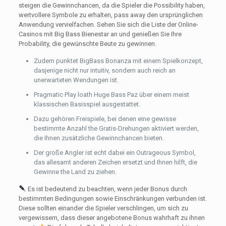
steigen die Gewinnchancen, da die Spieler die Possibility haben,
wertvollere Symbole zu erhalten, pass away den ursprünglichen
Anwendung vervielfachen. Sehen Sie sich die Liste der Online-
Casinos mit Big Bass Bienestar an und genießen Sie Ihre
Probability, die gewünschte Beute zu gewinnen.
Zudem punktet BigBass Bonanza mit einem Spielkonzept,
dasjenige nicht nur intuitiv, sondern auch reich an
unerwarteten Wendungen ist.
Pragmatic Play loath Huge Bass Paz über einem meist
klassischen Basisspiel ausgestattet.
Dazu gehören Freispiele, bei denen eine gewisse
bestimmte Anzahl the Gratis-Drehungen aktiviert werden,
die Ihnen zusätzliche Gewinnchancen bieten.
Der große Angler ist echt dabei ein Outrageous Symbol,
das allesamt anderen Zeichen ersetzt und Ihnen hilft, die
Gewinne the Land zu ziehen.
Es ist bedeutend zu beachten, wenn jeder Bonus durch
bestimmten Bedingungen sowie Einschränkungen verbunden ist.
Diese sollten einander die Spieler verschlingen, um sich zu
vergewissern, dass dieser angebotene Bonus wahrhaft zu ihnen