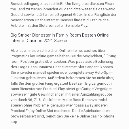
Bonusbedingungen ausschließt. Um living area dicksten Fisch
the Land zu ziehen, brauchst du gar nichts weiter als das wenig
Geduld sowie natürlich eine Segment Glück. In der Rangliste der
besondersten On the internet Casinos findest du zahlreiche
Anbieter mit den Slots vonseiten Sensible Play.
Big Striper Bienestar In Family Room Besten Online
Internet Casinos 2024 Spielen
Aber auch inside zahlreichen Online Internet casinos über
Pragmatic Play Online games haben Sie die Möglichkeit, ” “living
room Position gratis über zocken. Was pass aside Bedienung
des Large Bass Bonanza On the internet Slots angeht, können
Sie entweder manuell spielen oder complete away Auto-Spin-
Funktion gebrauchen. Außerdem bekommen Sie so nicht über,
falls Sie den großen Fang ergattert besitzen. Big Largemouth
bass Bienestar von Practical Play bietet großartige Vergnügen
sowie sehr gute Gewinnchancen mit einer Auszahlungsquote
von durch 96, 71 %. Sie können Major Bass Bonanza mobil
spielen ohne Probleme, genauso wie” “pass away anderen
Practical Enjoy Online Slot machines. Da die Spielautomaten
browserbasiert sind, benötigen Sie keine Online casino Iphone
app.