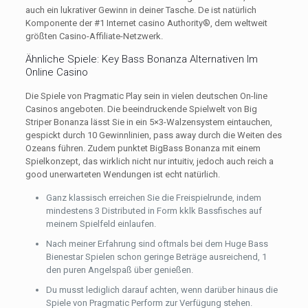
auch ein lukrativer Gewinn in deiner Tasche. De ist natürlich
Komponente der #1 Internet casino Authority®, dem weltweit
größten Casino-Affiliate-Netzwerk.
Ähnliche Spiele: Key Bass Bonanza Alternativen Im
Online Casino
Die Spiele von Pragmatic Play sein in vielen deutschen On-line
Casinos angeboten. Die beeindruckende Spielwelt von Big
Striper Bonanza lässt Sie in ein 5×3-Walzensystem eintauchen,
gespickt durch 10 Gewinnlinien, pass away durch die Weiten des
Ozeans führen. Zudem punktet BigBass Bonanza mit einem
Spielkonzept, das wirklich nicht nur intuitiv, jedoch auch reich a
good unerwarteten Wendungen ist echt natürlich.
Ganz klassisch erreichen Sie die Freispielrunde, indem
mindestens 3 Distributed in Form kklk Bassfisches auf
meinem Spielfeld einlaufen.
Nach meiner Erfahrung sind oftmals bei dem Huge Bass
Bienestar Spielen schon geringe Beträge ausreichend, 1
den puren Angelspaß über genießen.
Du musst lediglich darauf achten, wenn darüber hinaus die
Spiele von Pragmatic Perform zur Verfügung stehen.