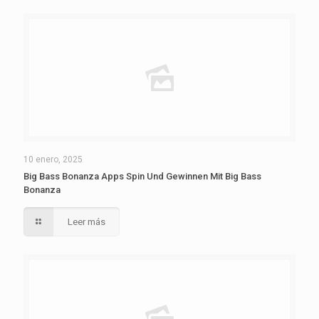
10 enero, 2025
Big Bass Bonanza Apps Spin Und Gewinnen Mit Big Bass
Bonanza
Leer más