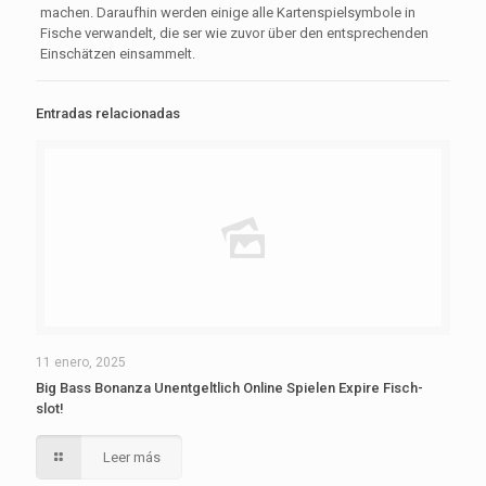
machen. Daraufhin werden einige alle Kartenspielsymbole in
Fische verwandelt, die ser wie zuvor über den entsprechenden
Einschätzen einsammelt.
Entradas relacionadas
11 enero, 2025
Big Bass Bonanza Unentgeltlich Online Spielen Expire Fisch-
slot!
Leer más