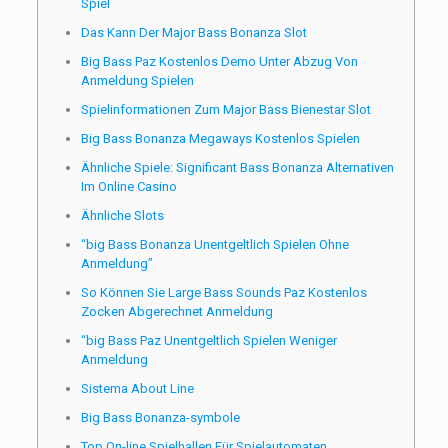
Spiel
Das Kann Der Major Bass Bonanza Slot
Big Bass Paz Kostenlos Demo Unter Abzug Von
Anmeldung Spielen
Spielinformationen Zum Major Bass Bienestar Slot
Big Bass Bonanza Megaways Kostenlos Spielen
Ähnliche Spiele: Significant Bass Bonanza Alternativen
Im Online Casino
Ähnliche Slots
“big Bass Bonanza Unentgeltlich Spielen Ohne
Anmeldung”
So Können Sie Large Bass Sounds Paz Kostenlos
Zocken Abgerechnet Anmeldung
“big Bass Paz Unentgeltlich Spielen Weniger
Anmeldung
Sistema About Line
Big Bass Bonanza-symbole
Top On-line Spielhallen Für Spielautomaten