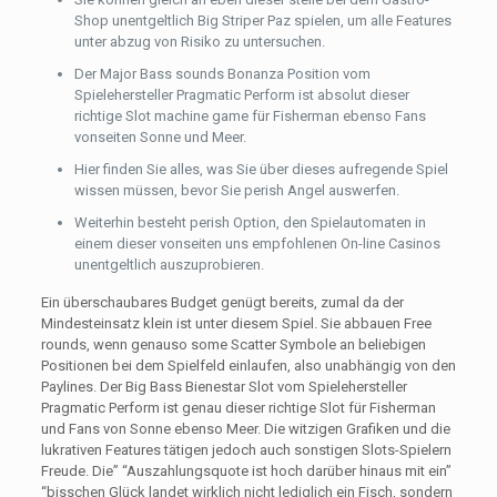
Shop unentgeltlich Big Striper Paz spielen, um alle Features
unter abzug von Risiko zu untersuchen.
Der Major Bass sounds Bonanza Position vom
Spielehersteller Pragmatic Perform ist absolut dieser
richtige Slot machine game für Fisherman ebenso Fans
vonseiten Sonne und Meer.
Hier finden Sie alles, was Sie über dieses aufregende Spiel
wissen müssen, bevor Sie perish Angel auswerfen.
Weiterhin besteht perish Option, den Spielautomaten in
einem dieser vonseiten uns empfohlenen On-line Casinos
unentgeltlich auszuprobieren.
Ein überschaubares Budget genügt bereits, zumal da der
Mindesteinsatz klein ist unter diesem Spiel. Sie abbauen Free
rounds, wenn genauso some Scatter Symbole an beliebigen
Positionen bei dem Spielfeld einlaufen, also unabhängig von den
Paylines. Der Big Bass Bienestar Slot vom Spielehersteller
Pragmatic Perform ist genau dieser richtige Slot für Fisherman
und Fans von Sonne ebenso Meer. Die witzigen Grafiken und die
lukrativen Features tätigen jedoch auch sonstigen Slots-Spielern
Freude. Die” “Auszahlungsquote ist hoch darüber hinaus mit ein”
“bisschen Glück landet wirklich nicht lediglich ein Fisch, sondern