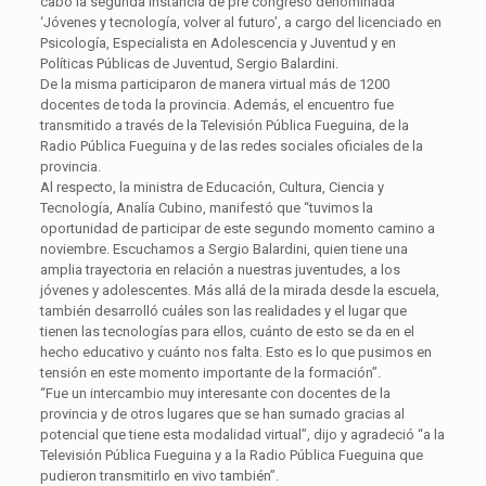
cabo la segunda instancia de pre congreso denominada
‘Jóvenes y tecnología, volver al futuro’, a cargo del licenciado en
Psicología, Especialista en Adolescencia y Juventud y en
Políticas Públicas de Juventud, Sergio Balardini.
De la misma participaron de manera virtual más de 1200
docentes de toda la provincia. Además, el encuentro fue
transmitido a través de la Televisión Pública Fueguina, de la
Radio Pública Fueguina y de las redes sociales oficiales de la
provincia.
Al respecto, la ministra de Educación, Cultura, Ciencia y
Tecnología, Analía Cubino, manifestó que “tuvimos la
oportunidad de participar de este segundo momento camino a
noviembre. Escuchamos a Sergio Balardini, quien tiene una
amplia trayectoria en relación a nuestras juventudes, a los
jóvenes y adolescentes. Más allá de la mirada desde la escuela,
también desarrolló cuáles son las realidades y el lugar que
tienen las tecnologías para ellos, cuánto de esto se da en el
hecho educativo y cuánto nos falta. Esto es lo que pusimos en
tensión en este momento importante de la formación”.
“Fue un intercambio muy interesante con docentes de la
provincia y de otros lugares que se han sumado gracias al
potencial que tiene esta modalidad virtual”, dijo y agradeció “a la
Televisión Pública Fueguina y a la Radio Pública Fueguina que
pudieron transmitirlo en vivo también”.