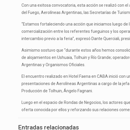
Con una exitosa convocatoria, esta acción se realizó con el
del Fuego, Aerolíneas Argentinas, las Secretarías de Turism
“Estamos fortaleciendo una acción que iniciamos luego de l
comercialización entre los referentes fueguinos y los oper
intercambio previo a la feria”, expresó Dante Querciali, pre
Asimismo sostuvo que “durante estos años hemos consolidado
de alojamientos en Ushuaia, Tolhuin y Río Grande; operadore
Argentinas y Organismos Oficiales.
El encuentro realizado en Hotel Faena en CABA inició con un 
presentaciones de Aerolíneas Argentinas a cargo de la jefa
Producción de Tolhuin, Ángelo Fagnani.
Luego en el espacio de Rondas de Negocios, los actores que
oferta conocida por ellos y reforzando sus relaciones comer
Entradas relacionadas