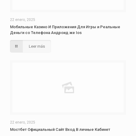
22 enero, 2025
Мобильные Казино И Приложения Для Игры и Реальные
Деньги со Телефона Андроид же Ios
Leer más
22 enero, 2025
Мостбет Официальный Сайт Вход В личные Кабинет