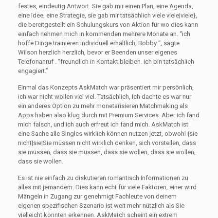
festes, eindeutig Antwort. Sie gab mir einen Plan, eine Agenda,
eine Idee, eine Strategie, sie gab mir tatsächlich viele viele|viele},
die bereitgestellt ein Schulungskurs von Aktion für wo dies kann
einfach nehmen mich in kommenden mehrere Monate an. “ich
hoffe Dinge trainieren individuell erhältlich, Bobby “, sagte
Wilson herzlich herzlich, bevor er Beenden unser eigenes
Telefonanruf . “freundlich in Kontakt bleiben. ich bin tatsächlich
engagiert.” ​​
Einmal das Konzepts AskMatch war präsentiert mir persönlich,
ich war nicht wollen viel viel. Tatsächlich, Ich dachte es war nur
ein anderes Option zu mehr monetarisieren Matchmaking als
Apps haben also klug durch mit Premium Services. Aber ich fand
mich falsch, und ich auch erfreut ich fand mich. AskMatch ist
eine Sache alle Singles wirklich können nutzen jetzt, obwohl {sie
nicht|sie|Sie müssen nicht wirklich denken, sich vorstellen, dass
sie müssen, dass sie müssen, dass sie wollen, dass sie wollen,
dass sie wollen.
Es ist nie einfach zu diskutieren romantisch Informationen zu
alles mit jemandem. Dies kann echt für viele Faktoren, einer wird
Mängeln in Zugang zur genehmigt Fachleute von deinem
eigenen spezifischen Szenario ist weit mehr nützlich als Sie
vielleicht könnten erkennen. AskMatch scheint ein extrem