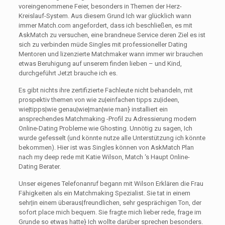
voreingenommene Feier, besonders in Themen der Herz-
Kreislauf-System. Aus diesem Grund Ich war glücklich wann
immer Match.com angefordert, dass ich beschließen, es mit
AskMatch zu versuchen, eine brandneue Service deren Ziel es ist
sich zu verbinden müde Singles mit professioneller Dating
Mentoren und lizenzierte Matchmaker wann immer wir brauchen
etwas Beruhigung auf unserem finden lieben – und Kind,
durchgeführt Jetzt brauche ich es.
Es gibt nichts ihre zertifizierte Fachleute nicht behandeln, mit
prospektiv themen von wie zu|einfachen tipps zu|ideen,
wie|tipps|wie genau|wie|man|wie man} installiert ein
ansprechendes Matchmaking -Profil zu Adressierung modern
Online-Dating Probleme wie Ghosting. Unnötig zu sagen, Ich
wurde gefesselt (und könnte nutze alle Unterstützung ich könnte
bekommen). Hier ist was Singles können von AskMatch Plan
nach my deep rede mit Katie Wilson, Match ‘s Haupt Online-
Dating Berater.
Unser eigenes Telefonanruf begann mit Wilson Erklären die Frau
Fähigkeiten als ein Matchmaking Spezialist. Sie tat in einem
sehr|in einem überaus|freundlichen, sehr gesprächigen Ton, der
sofort place mich bequem. Sie fragte mich lieber rede, frage im
Grunde so etwas hatte} Ich wollte darüber sprechen besonders.