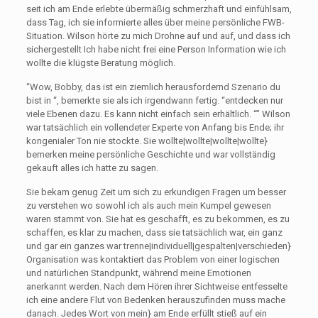
seit ich am Ende erlebte übermäßig schmerzhaft und einfühlsam,
dass Tag, ich sie informierte alles über meine persönliche FWB-
Situation. Wilson hörte zu mich Drohne auf und auf, und dass ich
sichergestellt Ich habe nicht frei eine Person Information wie ich
wollte die klügste Beratung möglich.
“Wow, Bobby, das ist ein ziemlich herausfordernd Szenario du
bist in “, bemerkte sie als ich irgendwann fertig. “entdecken nur
viele Ebenen dazu. Es kann nicht einfach sein erhältlich. “” Wilson
war tatsächlich ein vollendeter Experte von Anfang bis Ende; ihr
kongenialer Ton nie stockte. Sie wollte|wollte|wollte|wollte}
bemerken meine persönliche Geschichte und war vollständig
gekauft alles ich hatte zu sagen.
Sie bekam genug Zeit um sich zu erkundigen Fragen um besser
zu verstehen wo sowohl ich als auch mein Kumpel gewesen
waren stammt von. Sie hat es geschafft, es zu bekommen, es zu
schaffen, es klar zu machen, dass sie tatsächlich war, ein ganz
und gar ein ganzes war trenne|individuell|gespalten|verschieden}
Organisation was kontaktiert das Problem von einer logischen
und natürlichen Standpunkt, während meine Emotionen
anerkannt werden. Nach dem Hören ihrer Sichtweise entfesselte
ich eine andere Flut von Bedenken herauszufinden muss mache
danach. Jedes Wort von mein} am Ende erfüllt stieß auf ein