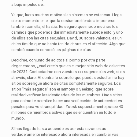
a bajo impulsos e…
Ya que, lucro muchos motivos las sistemas se estancan. Llega
cierto momento en el que la costumbre tiende a imponerse
también con ella, el hastío. Es seguro que modo muchos los
caminos que podemos dar inmediatamente sucede esto, y uno
de ellos son las citas sexuales. David, 30 sobre Valencia, es un
chico tímido que no había tenido chorra en el afección. Algo que
cambió cuando conoció las páginas de citas.
Decidme, conjunto de adictos al porno por otra parte
degenerados, ¿cual creeis que es el mejor sitio web de calientes
de 2023?. Contactadme con vuestras xxx sugerencias web, si os
atrevéis, claro. Al contrario sobre lo que puedas estudiar, no hay
sitios sobre ligue ahora de citas completamente seguros. Los
sitios “más seguros” son eHarmony o Seeking, que sobre
realidad verifican las identidades de los miembros. Unos sitios
para colmo te permiten hacer una verificación de antecedentes
penales para vos tranquilidad. Zoosk supuestamente posee 40
millones de miembros activos que se encuentran en todo el
mundo.
Si has llegado hasta aquende es por esta razón estás
verdaderamente interesado ahora interesada en cambiar vos