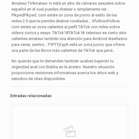
Amateur TVAmateur. tv está un sitio de cámaras sexuales sobre
español en el cual puedes chatear o simplemente ver…
PikpedPikped. com existe un zona de porno al estilo de las
redes 2.0 que te permite destruir toneladas… XfollowXfollow.
com existe un zona calientes al perfil TikTok con miles sobre
vídeos cortos y sexys. TikTok18TikTok18. televisor es cierto sitio
calientes amateur también una atención para Android diseñados
para verse, sentirs… FYPTT¡Fyptt está un zona porno que ofrece
una parte de las libros más calientes de TikTok que jamá…
No querrás que te demanden también acabes bajando tu
virginidad anal con Bubba en la arresto. Nuestro situación
proporciona revisiones informativas acerca los sitios web y
estudios de citas disponibles.
Entradas relacionadas