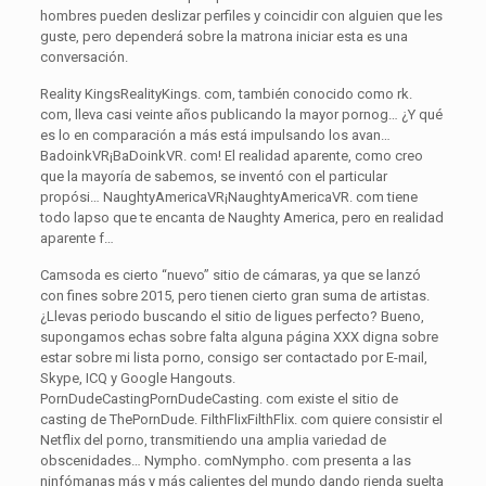
hombres pueden deslizar perfiles y coincidir con alguien que les
guste, pero dependerá sobre la matrona iniciar esta es una
conversación.
Reality KingsRealityKings. com, también conocido como rk.
com, lleva casi veinte años publicando la mayor pornog… ¿Y qué
es lo en comparación a más está impulsando los avan…
BadoinkVR¡BaDoinkVR. com! El realidad aparente, como creo
que la mayoría de sabemos, se inventó con el particular
propósi… NaughtyAmericaVR¡NaughtyAmericaVR. com tiene
todo lapso que te encanta de Naughty America, pero en realidad
aparente f…
Camsoda es cierto “nuevo” sitio de cámaras, ya que se lanzó
con fines sobre 2015, pero tienen cierto gran suma de artistas.
¿Llevas periodo buscando el sitio de ligues perfecto? Bueno,
supongamos echas sobre falta alguna página XXX digna sobre
estar sobre mi lista porno, consigo ser contactado por E-mail,
Skype, ICQ y Google Hangouts.
PornDudeCastingPornDudeCasting. com existe el sitio de
casting de ThePornDude. FilthFlixFilthFlix. com quiere consistir el
Netflix del porno, transmitiendo una amplia variedad de
obscenidades… Nympho. comNympho. com presenta a las
ninfómanas más y más calientes del mundo dando rienda suelta