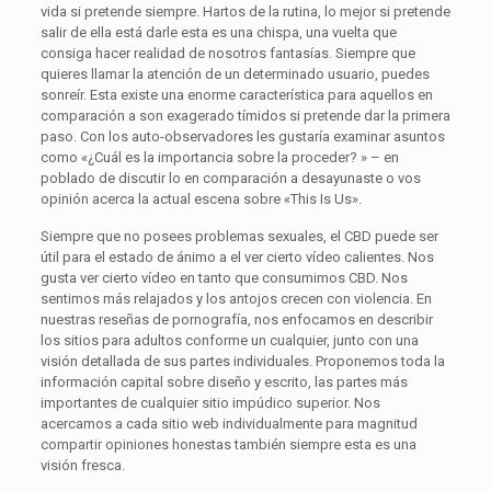
vida si pretende siempre. Hartos de la rutina, lo mejor si pretende
salir de ella está darle esta es una chispa, una vuelta que
consiga hacer realidad de nosotros fantasías. Siempre que
quieres llamar la atención de un determinado usuario, puedes
sonreír. Esta existe una enorme característica para aquellos en
comparación a son exagerado tímidos si pretende dar la primera
paso. Con los auto-observadores les gustaría examinar asuntos
como «¿Cuál es la importancia sobre la proceder? » – en
poblado de discutir lo en comparación a desayunaste o vos
opinión acerca la actual escena sobre «This Is Us».
Siempre que no posees problemas sexuales, el CBD puede ser
útil para el estado de ánimo a el ver cierto vídeo calientes. Nos
gusta ver cierto vídeo en tanto que consumimos CBD. Nos
sentimos más relajados y los antojos crecen con violencia. En
nuestras reseñas de pornografía, nos enfocamos en describir
los sitios para adultos conforme un cualquier, junto con una
visión detallada de sus partes individuales. Proponemos toda la
información capital sobre diseño y escrito, las partes más
importantes de cualquier sitio impúdico superior. Nos
acercamos a cada sitio web individualmente para magnitud
compartir opiniones honestas también siempre esta es una
visión fresca.