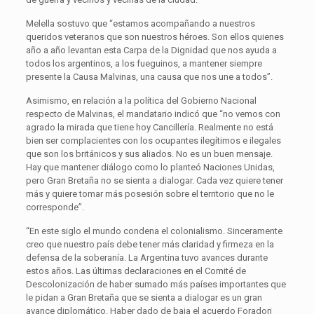
Melella sostuvo que “estamos acompañando a nuestros
queridos veteranos que son nuestros héroes. Son ellos quienes
año a año levantan esta Carpa de la Dignidad que nos ayuda a
todos los argentinos, a los fueguinos, a mantener siempre
presente la Causa Malvinas, una causa que nos une a todos”.
Asimismo, en relación a la política del Gobierno Nacional
respecto de Malvinas, el mandatario indicó que “no vemos con
agrado la mirada que tiene hoy Cancillería. Realmente no está
bien ser complacientes con los ocupantes ilegítimos e ilegales
que son los británicos y sus aliados. No es un buen mensaje.
Hay que mantener diálogo como lo planteó Naciones Unidas,
pero Gran Bretaña no se sienta a dialogar. Cada vez quiere tener
más y quiere tomar más posesión sobre el territorio que no le
corresponde”.
“En este siglo el mundo condena el colonialismo. Sinceramente
creo que nuestro país debe tener más claridad y firmeza en la
defensa de la soberanía. La Argentina tuvo avances durante
estos años. Las últimas declaraciones en el Comité de
Descolonización de haber sumado más países importantes que
le pidan a Gran Bretaña que se sienta a dialogar es un gran
avance diplomático. Haber dado de baja el acuerdo Foradori