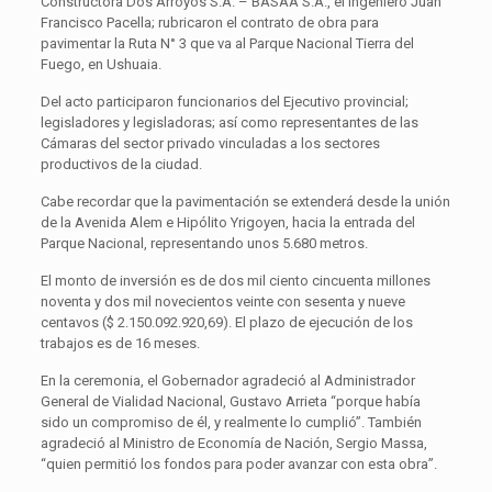
Constructora Dos Arroyos S.A. – BASAA S.A., el ingeniero Juan
Francisco Pacella; rubricaron el contrato de obra para
pavimentar la Ruta N° 3 que va al Parque Nacional Tierra del
Fuego, en Ushuaia.
Del acto participaron funcionarios del Ejecutivo provincial;
legisladores y legisladoras; así como representantes de las
Cámaras del sector privado vinculadas a los sectores
productivos de la ciudad.
Cabe recordar que la pavimentación se extenderá desde la unión
de la Avenida Alem e Hipólito Yrigoyen, hacia la entrada del
Parque Nacional, representando unos 5.680 metros.
El monto de inversión es de dos mil ciento cincuenta millones
noventa y dos mil novecientos veinte con sesenta y nueve
centavos ($ 2.150.092.920,69). El plazo de ejecución de los
trabajos es de 16 meses.
En la ceremonia, el Gobernador agradeció al Administrador
General de Vialidad Nacional, Gustavo Arrieta “porque había
sido un compromiso de él, y realmente lo cumplió”. También
agradeció al Ministro de Economía de Nación, Sergio Massa,
“quien permitió los fondos para poder avanzar con esta obra”.