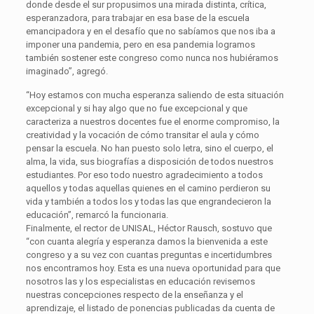
donde desde el sur propusimos una mirada distinta, crítica,
esperanzadora, para trabajar en esa base de la escuela
emancipadora y en el desafío que no sabíamos que nos iba a
imponer una pandemia, pero en esa pandemia logramos
también sostener este congreso como nunca nos hubiéramos
imaginado”, agregó.
“Hoy estamos con mucha esperanza saliendo de esta situación
excepcional y si hay algo que no fue excepcional y que
caracteriza a nuestros docentes fue el enorme compromiso, la
creatividad y la vocación de cómo transitar el aula y cómo
pensar la escuela. No han puesto solo letra, sino el cuerpo, el
alma, la vida, sus biografías a disposición de todos nuestros
estudiantes. Por eso todo nuestro agradecimiento a todos
aquellos y todas aquellas quienes en el camino perdieron su
vida y también a todos los y todas las que engrandecieron la
educación”, remarcó la funcionaria.
Finalmente, el rector de UNISAL, Héctor Rausch, sostuvo que
“con cuanta alegría y esperanza damos la bienvenida a este
congreso y a su vez con cuantas preguntas e incertidumbres
nos encontramos hoy. Esta es una nueva oportunidad para que
nosotros las y los especialistas en educación revisemos
nuestras concepciones respecto de la enseñanza y el
aprendizaje, el listado de ponencias publicadas da cuenta de