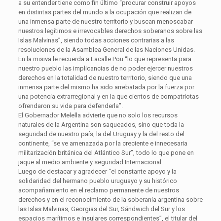
a su entender tiene como fin último “procurar construir apoyos
en distintas partes del mundo a la ocupación que realizan de
una inmensa parte de nuestro territorio y buscan menoscabar
nuestros legítimos e irrevocables derechos soberanos sobre las
Islas Malvinas”, siendo todas acciones contrarias a las
resoluciones de la Asamblea General de las Naciones Unidas.
En la misiva le recuerda a Lacalle Pou “lo que representa para
nuestro pueblo las implicancias de no poder ejercer nuestros
derechos en la totalidad de nuestro territorio, siendo que una
inmensa parte del mismo ha sido arrebatada por la fuerza por
una potencia extrarregional y en la que cientos de compatriotas
ofrendaron su vida para defenderla”.
El Gobernador Melella advierte que no solo los recursos
naturales de la Argentina son saqueados, sino que toda la
seguridad de nuestro país, la del Uruguay y la del resto del
continente, “se ve amenazada por la creciente e innecesaria
militarización británica del Atlántico Sur”, todo lo que pone en
jaque al medio ambiente y seguridad Internacional.
Luego de destacar y agradecer “el constante apoyo y la
solidaridad del hermano pueblo uruguayo y su histórico
acompañamiento en el reclamo permanente de nuestros
derechos y en el reconocimiento de la soberanía argentina sobre
las Islas Malvinas, Georgias del Sur, Sándwich del Sur y los
espacios marítimos e insulares correspondientes”, el titular del