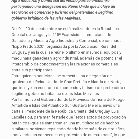
Agro Industrial y Comercial del vecino país se encuentre
participando una delegación del Reino Unido que incluye un
escritorio de comercio y turismo del pretendido e ilegitimo
gobierno británico de las Islas Malvinas.
Del 9 al 20 de septiembre se está realizando en la República
Oriental del Uruguay la 115ª Exposición Internacional de
Ganadería y Muestra Agro Industrial y Comercial, denominada
“Expo Prado 2020”, organizada por la Asociación Rural del
Uruguay, y en la cual se reúne lo último en insumos, equipos y
maquinaria ganadera y agroindustrial, además de potenciar el
intercambio de conocimientos y las relaciones comerciales
entre sus participantes.
Entre quienes participan, se presenta una delegación del
gobierno del Reino Unido de Gran Bretaña e Irlanda del Norte,
que incluye un escritorio de comercio y turismo del pretendido e
ilegitimo gobierno británico de las Islas Malvinas.
Por tal motivo el Gobernador de la Provincia de Tierra del Fuego,
Antártida e Islas del Atlántico Sur, Gustavo Melella, envió una
carta al Presidente de la República Oriental del Uruguay, Luis
Lacalle Pou, para manifestarle que “estos actos de provocación
británicos -que se enmarcan en una multiplicidad de hechos
similares- se vienen repitiendo desde hace más de cuatro años,
motivando las consecuentes protestas de nuestro país”, lo que