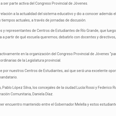
ó a ser parte activa del Congreso Provincial de Jóvenes.
 relación a la actualidad del sistema educativo y dio a conocer además
s tiempos actuales, a través de jornadas de discusión.
es y representantes de Centros de Estudiantes de Río Grande, que lueg
a partir de qué escuela queremos; debatirlo con docentes y directivos, 
r activamente en la organización del Congreso Provincial de Jóvenes “pa
dinarias de la Legislatura provincial.
ante por nuestros Centros de Estudiantes, así que será una excelente op
 mandatario.
Pablo López Silva, los concejales de la ciudad Lucía Rossi y Federico Ru
gración Comunitaria, Daniela Díaz.
imer encuentro mantenido entre el Gobernador Melella y estos estudiante