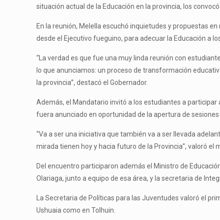
situación actual de la Educación en la provincia, los convoc
En la reunión, Melella escuchó inquietudes y propuestas en
desde el Ejecutivo fueguino, para adecuar la Educación a lo
“La verdad es que fue una muy linda reunión con estudiant
lo que anunciamos: un proceso de transformación educativa 
la provincia”, destacó el Gobernador.
Además, el Mandatario invitó a los estudiantes a participa
fuera anunciado en oportunidad de la apertura de sesiones or
“Va a ser una iniciativa que también va a ser llevada adel
mirada tienen hoy y hacia futuro de la Provincia”, valoró el
Del encuentro participaron además el Ministro de Educación, 
Olariaga, junto a equipo de esa área, y la secretaria de Inte
La Secretaria de Políticas para las Juventudes valoró el pr
Ushuaia como en Tolhuin.