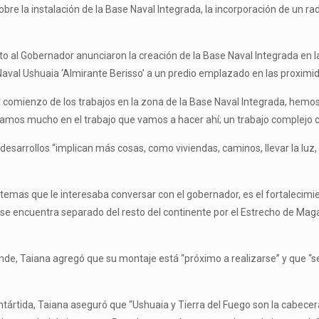
e la instalación de la Base Naval Integrada, la incorporación de un radar 
to al Gobernador anunciaron la creación de la Base Naval Integrada en l
 Naval Ushuaia ‘Almirante Berisso’ a un predio emplazado en las proximi
l comienzo de los trabajos en la zona de la Base Naval Integrada, hemo
amos mucho en el trabajo que vamos a hacer ahí; un trabajo complejo 
esarrollos “implican más cosas, como viviendas, caminos, llevar la luz, l
 temas que le interesaba conversar con el gobernador, es el fortalecimien
 se encuentra separado del resto del continente por el Estrecho de Maga
rande, Taiana agregó que su montaje está “próximo a realizarse” y que “s
Antártida, Taiana aseguró que “Ushuaia y Tierra del Fuego son la cabecer