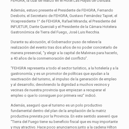
FEHGRA, la cual se realizó en el Hotel Las Hayas de Ushuaia.
Además, estuvo presente el Presidente de FEHGRA, Fernando
Desbots; el Secretario de FEHGRA, Gustavo Fernández Tapiet; el
Vicepresidente 1° de FEHGRA, Rafael Miranda; el Presidente del
INFUETUR, Dante Querciali y el Presidente de la Cámara Hotelera
Gastronómica de Tierra del Fuego, José Luis Recchia.
Durante su alocución, el Gobernador puso de relieve la
realización del evento tras dos años de no poder concretarlo de
manera presencial, “y elegir a la capital de Malvinas para hacerlo,
a 40 años de la conmemoración del conflicto”.
“FEHGRA representa a todo el sector turístico, a la hotelería y a la
gastronomía; y es un promotor de políticas que ayudan a la
reactivación del turismo, al impulso de la generación de empleo
y al desarrollo; devolviendo la dignidad a muchos vecinos y
vecinas de nuestra provincia que empiezan a recuperar el
empleo o que lo consiguen por primera vez” indicó.
Además, aseguró que el turismo es un polo productivo
fundamental dentro del plan de la ampliación de la matriz
productiva prevista por la Provincia. En este sentido aseveró que
“Tierra del Fuego tiene su beneficio fiscal que es muy importante
y muy atractivo. Hace poco anunciamos junto a la cadena Hilton