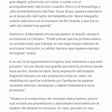
gran alegría, sobre todo por volver a contar con el
acompañamiento del Doctor Lisandro Olmos y el Kinesiólogo y
Jefe de Rehabilitación del Fleni, Oscar Alzua, quienes estuvieron
en el desarrollo del Centro de Rehabilitación `Mamá Margarita´
cuando estuvimos en el municipio de Río Grande, y que fue un
salto de calidad muy grande”.
Asimismo el Mandatario Provincial planteó el desafío desde lo
profesional y lo humano. “Poder pensar que los profesionales y
no profesionales que trabajen en ese lugar tengan además de
una buena formación, la calidez humana que requiere este tipo
de lugares” evaluó.
A su vez, la Vicegobernadora Urquiza, hizo referencia a que este
proyecto “es una deuda muy grande que tiene la provincia desde
hace mucho, donde se habló de la ampliación del Hospital
Regional Ushuaia y en esa ampliación incluir un centro de
rehabilitación que fue solicitado por familiares de quienes
necesitan este tipo de terapias, y deben trasladarse a otras
provincias”.
“Tenemos el compromiso de concretar este proyecto, para lo
cual se hará una presentación a autoridades nacionales con el
objetivo de obtener los recursos. En caso que esto no sea