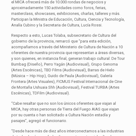
el MICA ofrecerá más de 10.000 rondas de negocios y
aproximadamente 150 actividades como foros, ferias,
masterclass, showcases, exhibiciones, charlas, talleres y más.
Participan la Ministra de Educación, Cultura, Ciencia y Tecnología,
Analía Cubino y la Secretaria de Cultura, Lucía Rossi.
Respecto a esto, Lucas Tolaba, subsecretario de Cultura del
gobierno de la provincia, remarcó que “para esta edición,
acompañamos a través del Ministerio de Cultura de Nación a 10
oferentes de nuestra provincia que representan a áreas diversas,
y son quienes, en instancia final, generan trabajo cultural: De Tour
Bumbag (Diseño), Perro Yagán (Audiovisual), Grupo Genoma
(Artes Escénicas), TBD Films (Audiovisual), Barras de Hielo
(Música – Hip Hop), Guido de Paula (Audiovisual), Galería
Frontera (Artes Visuales), FICMUS Festival Internacional de Cine
de Montaña Ushuaia Shh (Audiovisual), Festival TURBA (Artes
Escénicas), TDFilm (Audiovisual).
“Cabe resaltar que no son los únicos oferentes que viajan al
MICA, hay otras personas de Tierra del Fuego AIAS que viajan
por su cuenta o han solicitado a Cultura Nación estadía y
pasajes”, agregó el funcionario.
“Desde hace más de diez años interconectamos a las industrias