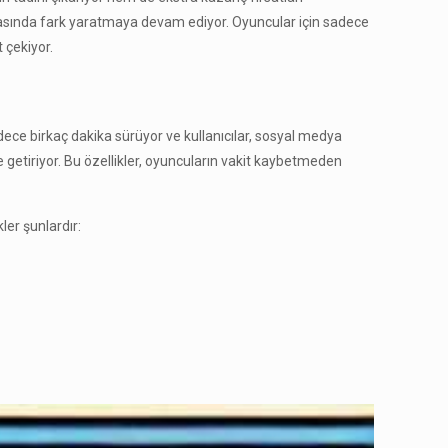
asında fark yaratmaya devam ediyor. Oyuncular için sadece
 çekiyor.
ce birkaç dakika sürüyor ve kullanıcılar, sosyal medya
le getiriyor. Bu özellikler, oyuncuların vakit kaybetmeden
ler şunlardır: