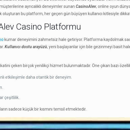
 müşterilerine ayrıcalıklı deneyimler sunan
CasinoAlev
, online oyun düny
 oluşturan bu platform, her geçen gün büyüyen kullanıcı kitlesiyle dikkat
r: Alev Casino Platformu
no
kumar deneyimini zahmetsiz hale getiriyor. Platforma kaydolmak sade
ar.
Kullanıcı dostu arayüzü
, yeni başlayanlar için bile gezinmeyi basit ha
atini çeken birçok yenilikçi hizmet bulunmaktadır. Öne çıkan bazı özellik
lı etkileşimle daha otantik bir deneyim.
m.
 çeşitlilik.
arın sadece küçük bir kısmını temsil etmektedir.