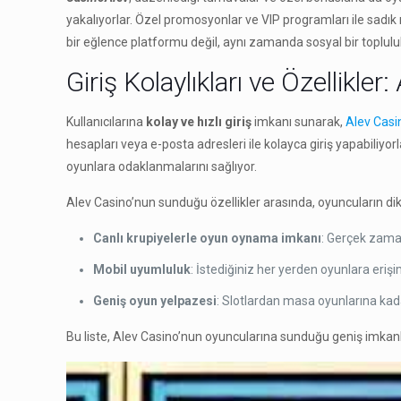
yakalıyorlar. Özel promosyonlar ve VIP programları ile sadık
bir eğlence platformu değil, aynı zamanda sosyal bir topluluk
Giriş Kolaylıkları ve Özellikle
Kullanıcılarına
kolay ve hızlı giriş
imkanı sunarak,
Alev Casi
hesapları veya e-posta adresleri ile kolayca giriş yapabiliyorl
oyunlara odaklanmalarını sağlıyor.
Alev Casino’nun sunduğu özellikler arasında, oyuncuların dikk
Canlı krupiyelerle oyun oynama imkanı
: Gerçek zaman
Mobil uyumluluk
: İstediğiniz her yerden oyunlara erişi
Geniş oyun yelpazesi
: Slotlardan masa oyunlarına kadar
Bu liste, Alev Casino’nun oyuncularına sunduğu geniş imkanl