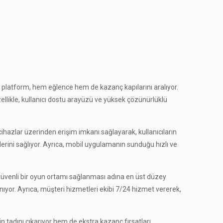
u platform, hem eğlence hem de kazanç kapılarını aralıyor.
ellikle, kullanıcı dostu arayüzü ve yüksek çözünürlüklü
 cihazlar üzerinden erişim imkanı sağlayarak, kullanıcıların
lerini sağlıyor. Ayrıca, mobil uygulamanın sunduğu hızlı ve
e güvenli bir oyun ortamı sağlanması adına en üst düzey
nıyor. Ayrıca, müşteri hizmetleri ekibi 7/24 hizmet vererek,
n tadını çıkarıyor hem de ekstra kazanç fırsatları