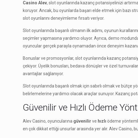
Casino Alev
, slot oyunlarında kazanç potansiyelinizi artırma
koruyor. Ancak, bu oyunlarda başarı elde etmek için bazı stra
slot oyunlarını deneyimleme fırsatı veriyor.
Slot oyunlarında başarılı olmanın ilk adımı, oyunun kuralların
seçimler yapmasına yardımcı oluyor. Ayrıca, demo modunda üc
oyuncular gerçek parayla oynamadan önce deneyim kazanab
Bonuslar ve promosyonlar, slot oyunlarında kazanç potansiyeli
çekiyor. Üyelik bonusları, bedava dönüşler ve özel turnuvala
avantajlar sağlanıyor.
Slot oyunlarında başarılı olmak için sabırlı olmak ve bütçe 
belirlemelerine yardımcı olacak araçlar sunuyor. Kazanç potan
Güvenilir ve Hızlı Ödeme Yönt
Alev Casino, oyuncularına
güvenilir
ve
hızlı
ödeme yöntemleri
en çok dikkat ettiği unsurlar arasında yer alır. Alev Casino, 