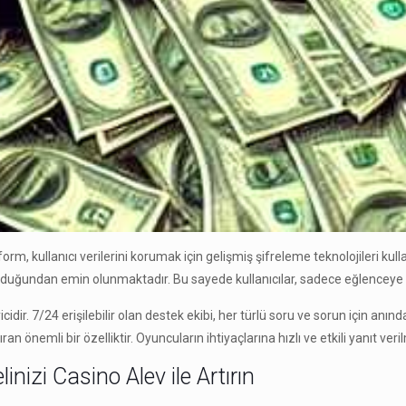
rm, kullanıcı verilerini korumak için gelişmiş şifreleme teknolojileri kul
lduğundan emin olunmaktadır. Bu sayede kullanıcılar, sadece eğlenceye o
cidir. 7/24 erişilebilir olan destek ekibi, her türlü soru ve sorun için a
n önemli bir özelliktir. Oyuncuların ihtiyaçlarına hızlı ve etkili yanıt ver
nizi Casino Alev ile Artırın