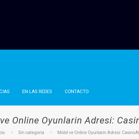
CIAS
EN LAS REDES
CONTACTO
ve Online Oyunlarin Adresi: Cas
icio
Sin categoría
Mobil ve Online Oyunlarin Adresi: CasinoA