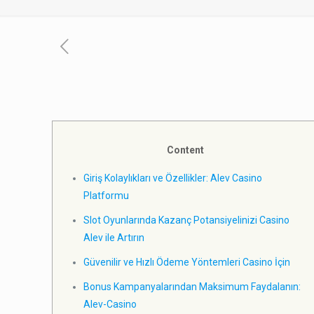
Content
Giriş Kolaylıkları ve Özellikler: Alev Casino
Platformu
Slot Oyunlarında Kazanç Potansiyelinizi Casino
Alev ile Artırın
Güvenilir ve Hızlı Ödeme Yöntemleri Casino İçin
Bonus Kampanyalarından Maksimum Faydalanın:
Alev-Casino