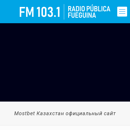
Mostbet Казахстан официальный сайт