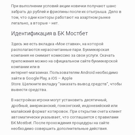
При выполнении условий акции новички получают шанс
забрать до рублей и фриспины после их отыгрыша. Дело в
том, что одни конторы работают на азартном рынке
легально, а вторые − нет.
Идентификация в БК Мостбет
Здесь же есть вкладка «Мои ставки», на которой
располагаются нерассчитанные пари. Букмекерская
компания не снимает комиссию за свои услуги. Скачать
приложения можно на официальном сайте букмекерской
компании или в
интернет-магазинах. Пользователям Android необходимо
зайти в Google Play, а iOS – Apple
Store. Щелкните вкладку “заказать вывод средств”, чтобы
вывести средства.
В настройках игроки могут установить десятичный,
дробный, американский, гонконгский, индонезийский или
малайский формат котировок. При открытии счета клиент
автоматически указывает, что соглашается с правилами
БК Mostbet. После прохождения процедуры на сайте
необходимо совершить дополнительные действия.