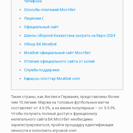
телефона
Способы платежей Мостбет
Лицензии (
Oфициальный сайт
Шансы сборной Казахстана сыграть на Евро-2024
Обзор БК Mostbet
Mostbet официальный сайт Мостбет
Отличия официального сайта от копий
Служба поддержки
Ең жақсы слоттар Mostbet com
Такие страны, как Англия и Германия, представлены более
чем 10 лигами. Маржа на топовые футбольные матчи
составляет от 4.5-5%, а на менее популярные – от 5-5.5%.
Чтобы получить полный доступ к функционалу
нелегального сайта БК Мостбет необходимо
зарегистрироваться, пройти процедуру идентификации
личности и пополнить игровой счет.