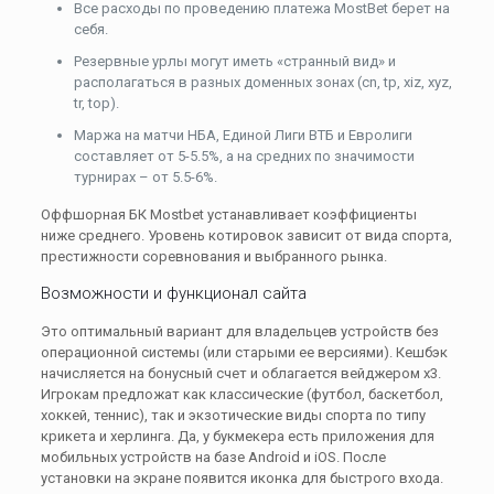
Все расходы по проведению платежа MostBet берет на
себя.
Резервные урлы могут иметь «странный вид» и
располагаться в разных доменных зонах (cn, tp, xiz, xyz,
tr, top).
Маржа на матчи НБА, Единой Лиги ВТБ и Евролиги
составляет от 5-5.5%, а на средних по значимости
турнирах – от 5.5-6%.
Оффшорная БК Mostbet устанавливает коэффициенты
ниже среднего. Уровень котировок зависит от вида спорта,
престижности соревнования и выбранного рынка.
Возможности и функционал сайта
Это оптимальный вариант для владельцев устройств без
операционной системы (или старыми ее версиями). Кешбэк
начисляется на бонусный счет и облагается вейджером х3.
Игрокам предложат как классические (футбол, баскетбол,
хоккей, теннис), так и экзотические виды спорта по типу
крикета и херлинга. Да, у букмекера есть приложения для
мобильных устройств на базе Android и iOS. После
установки на экране появится иконка для быстрого входа.