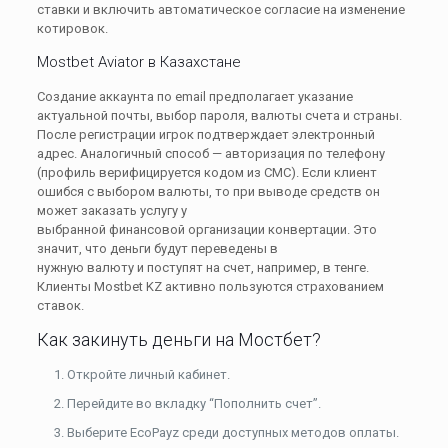
ставки и включить автоматическое согласие на изменение
котировок.
Mostbet Aviator в Казахстане
Создание аккаунта по email предполагает указание
актуальной почты, выбор пароля, валюты счета и страны.
После регистрации игрок подтверждает электронный
адрес. Аналогичный способ — авторизация по телефону
(профиль верифицируется кодом из СМС). Если клиент
ошибся с выбором валюты, то при выводе средств он
может заказать услугу у
выбранной финансовой организации конвертации. Это
значит, что деньги будут переведены в
нужную валюту и поступят на счет, например, в тенге.
Клиенты Mostbet KZ активно пользуются страхованием
ставок.
Как закинуть деньги на Мостбет?
Откройте личный кабинет.
Перейдите во вкладку “Пополнить счет”.
Выберите EcoPayz среди доступных методов оплаты.