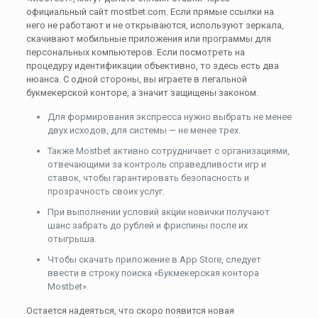
официальный сайт mostbet.com. Если прямые ссылки на
него не работают и не открываются, используют зеркала,
скачивают мобильные приложения или программы для
персональных компьютеров. Если посмотреть на
процедуру идентификации объективно, то здесь есть два
нюанса. С одной стороны, вы играете в легальной
букмекерской конторе, а значит защищены законом.
Для формирования экспресса нужно выбрать не менее
двух исходов, для системы — не менее трех.
Также Mostbet активно сотрудничает с организациями,
отвечающими за контроль справедливости игр и
ставок, чтобы гарантировать безопасность и
прозрачность своих услуг.
При выполнении условий акции новички получают
шанс забрать до рублей и фриспины после их
отыгрыша.
Чтобы скачать приложение в App Store, следует
ввести в строку поиска «Букмекерская контора
Mostbet».
Остается надеяться, что скоро появится новая