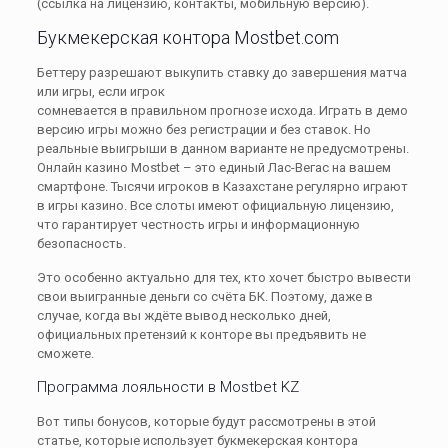
(ссылка на лицензию, контакты, мобильную версию).
Букмекерская контора Mostbet.com
Беттеру разрешают выкупить ставку до завершения матча
или игры, если игрок
сомневается в правильном прогнозе исхода. Играть в демо
версию игры можно без регистрации и без ставок. Но
реальные выигрыши в данном варианте не предусмотрены.
Онлайн казино Mostbet – это единый Лас-Вегас на вашем
смартфоне. Тысячи игроков в Казахстане регулярно играют
в игры казино. Все слоты имеют официальную лицензию,
что гарантирует честность игры и информационную
безопасность.
Это особенно актуально для тех, кто хочет быстро вывести
свои выигранные деньги со счёта БК. Поэтому, даже в
случае, когда вы ждёте вывод несколько дней,
официальных претензий к конторе вы предъявить не
сможете.
Программа лояльности в Mostbet KZ
Вот типы бонусов, которые будут рассмотрены в этой
статье, которые использует букмекерская контора