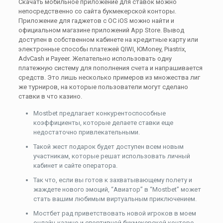
Скачать мобильное приложение для ставок можно
непосредственно со сайта букмекерской конторы.
Приложение для гаджетов с ОС iOS можно найти и
официальном магазине приложений App Store. Вывод
доступен в собственном кабинете на кредитные карту или
электронные способы платежей QIWI, ЮMoney, Piastrix,
AdvCash и Payeer. Желательно использовать одну
платежную систему для пополнения счета и напрашивается
средств. Это лишь несколько примеров из множества лиг
же турниров, на которые пользователи могут сделано
ставки в что казино.
Mostbet предлагает конкурентоспособные
коэффициенты, которые делаете ставки еще
недостаточно привлекательными.
Такой жест подарок будет доступен всем новым
участникам, которые решат использовать личный
кабинет и сайте оператора.
Так что, если вы готов к захватывающему полету и
жаждете нового эмоций, “Авиатор” в “Mostbet” может
стать вашим любимым виртуальным приключением.
Мостбет рад приветствовать новой игроков в моем
онлайн-казино и спортивной букмекерской конторе.