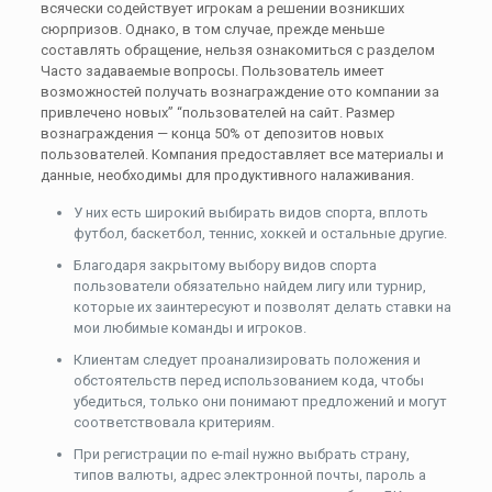
всячески содействует игрокам а решении возникших
сюрпризов. Однако, в том случае, прежде меньше
составлять обращение, нельзя ознакомиться с разделом
Часто задаваемые вопросы. Пользователь имеет
возможностей получать вознаграждение ото компании за
привлечено новых” “пользователей на сайт. Размер
вознаграждения — конца 50% от депозитов новых
пользователей. Компания предоставляет все материалы и
данные, необходимы для продуктивного налаживания.
У них есть широкий выбирать видов спорта, вплоть
футбол, баскетбол, теннис, хоккей и остальные другие.
Благодаря закрытому выбору видов спорта
пользователи обязательно найдем лигу или турнир,
которые их заинтересуют и позволят делать ставки на
мои любимые команды и игроков.
Клиентам следует проанализировать положения и
обстоятельств перед использованием кода, чтобы
убедиться, только они понимают предложений и могут
соответствовала критериям.
При регистрации по e-mail нужно выбрать страну,
типов валюты, адрес электронной почты, пароль а