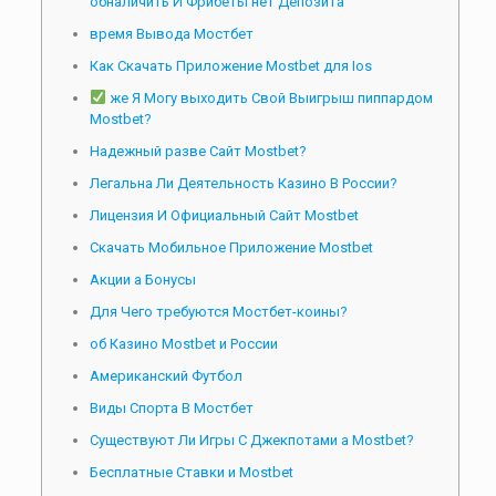
обналичить И Фрибеты нет Депозита
время Вывода Мостбет
Как Скачать Приложение Mostbet для Ios
же Я Могу выходить Свой Выигрыш пиппардом
Mostbet?
Надежный разве Сайт Mostbet?
Легальна Ли Деятельность Казино В России?
Лицензия И Официальный Сайт Mostbet
Скачать Мобильное Приложение Mostbet
Акции а Бонусы
Для Чего требуются Мостбет-коины?
об Казино Mostbet и России
Американский Футбол
Виды Спорта В Мостбет
Существуют Ли Игры С Джекпотами а Mostbet?
Бесплатные Ставки и Mostbet