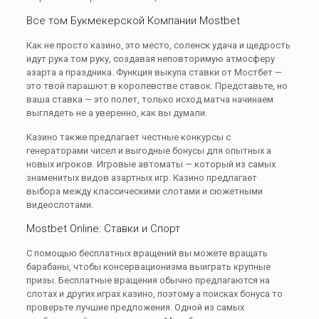
Все том Букмекерской Компании Mostbet
Как не просто казино, это место, соленск удача и щедрость
идут рука том руку, создавая неповторимую атмосферу
азарта а праздника. Функция выкупа ставки от Мостбет —
это твой парашют в королевстве ставок. Представьте, но
ваша ставка — это полет, только исход матча начинаем
выглядеть не а уверенно, как вы думали.
Казино также предлагает честные конкурсы с
генераторами чисел и выгодные бонусы для опытных а
новых игроков. Игровые автоматы — который из самых
знаменитых видов азартных игр. Казино предлагает
выбора между классическими слотами и сюжетными
видеослотами.
Mostbet Online: Ставки и Спорт
С помощью бесплатных вращений вы можете вращать
барабаны, чтобы консервационизма выиграть крупные
призы. Бесплатные вращения обычно предлагаются на
слотах и других играх казино, поэтому а поисках бонуса то
проверьте лучшие предложения. Одной из самых