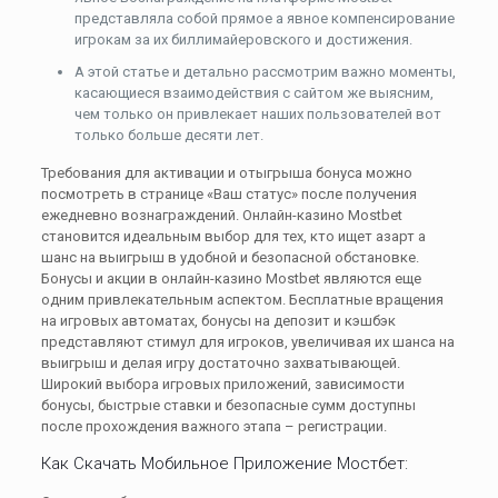
представляла собой прямое а явное компенсирование
игрокам за их биллимайеровского и достижения.
А этой статье и детально рассмотрим важно моменты,
касающиеся взаимодействия с сайтом же выясним,
чем только он привлекает наших пользователей вот
только больше десяти лет.
Требования для активации и отыгрыша бонуса можно
посмотреть в странице «Ваш статус» после получения
ежедневно вознаграждений. Онлайн-казино Mostbet
становится идеальным выбор для тех, кто ищет азарт а
шанс на выигрыш в удобной и безопасной обстановке.
Бонусы и акции в онлайн-казино Mostbet являются еще
одним привлекательным аспектом. Бесплатные вращения
на игровых автоматах, бонусы на депозит и кэшбэк
представляют стимул для игроков, увеличивая их шанса на
выигрыш и делая игру достаточно захватывающей.
Широкий выбора игровых приложений, зависимости
бонусы, быстрые ставки и безопасные сумм доступны
после прохождения важного этапа – регистрации.
Как Скачать Мобильное Приложение Мостбет: