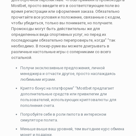
Mostbet, просто введите его в соответствующее поле во
время регистрации или оформления заказа. Обязательно
прочитайте все условия и положение, связанные с кодом,
чтобы убедиться, только вы понимаете, но получаете.
Промокоды могут быть действительны же для
определенных вида спортивных услуг, но перед их
последующим обязательно перепроверьте, когда” “так
необходимо. В покер-руме вы можете доигрывать в
различные настольные игры с соперниками со всего
остальной.
Получи эксклюзивные предложения, личной
менеджера и отчасти другое, просто наслаждаясь
любимыми играми.
Крипто бонус на платформе” “Mostbet предлагает
дополнительные средств или привилегии дли
пользователей, использующих криптовалюты для
пополнения счета.
Попробуйте себе в роли пилота в интересном
симуляторе полета.
Меньше выше ваш уровней, тем выгоднее курс обмена
монет и подарки.