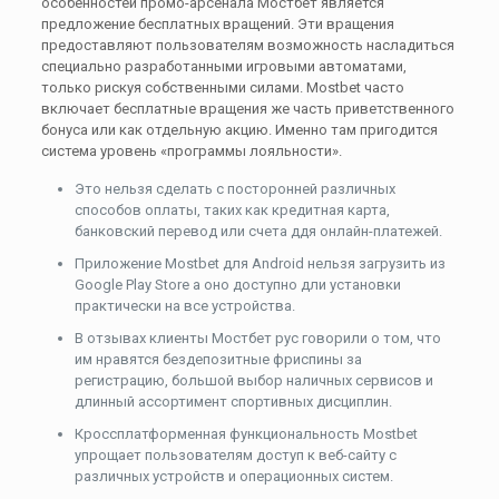
особенностей промо-арсенала Мостбет является
предложение бесплатных вращений. Эти вращения
предоставляют пользователям возможность насладиться
специально разработанными игровыми автоматами,
только рискуя собственными силами. Mostbet часто
включает бесплатные вращения же часть приветственного
бонуса или как отдельную акцию. Именно там пригодится
система уровень «программы лояльности».
Это нельзя сделать с посторонней различных
способов оплаты, таких как кредитная карта,
банковский перевод или счета ддя онлайн-платежей.
Приложение Mostbet для Android нельзя загрузить из
Google Play Store а оно доступно дли установки
практически на все устройства.
В отзывах клиенты Мостбет рус говорили о том, что
им нравятся бездепозитные фриспины за
регистрацию, большой выбор наличных сервисов и
длинный ассортимент спортивных дисциплин.
Кроссплатформенная функциональность Mostbet
упрощает пользователям доступ к веб-сайту с
различных устройств и операционных систем.