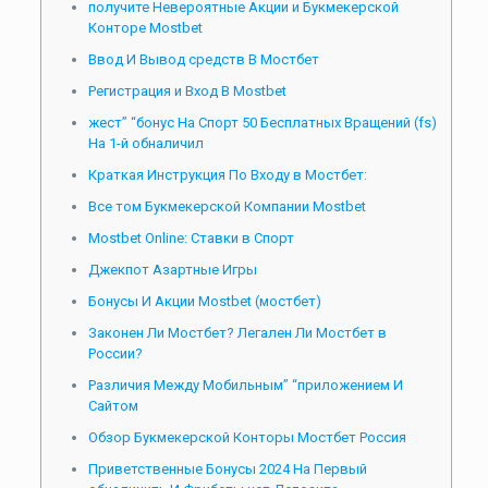
получите Невероятные Акции и Букмекерской
Конторе Mostbet
Ввод И Вывод средств В Мостбет
Регистрация и Вход В Mostbet
жест” “бонус На Спорт 50 Бесплатных Вращений (fs)
На 1-й обналичил
Краткая Инструкция По Входу в Мостбет:
Все том Букмекерской Компании Mostbet
Mostbet Online: Ставки в Спорт
Джекпот Азартные Игры
Бонусы И Акции Mostbet (мостбет)
Законен Ли Мостбет? Легален Ли Мостбет в
России?
Различия Между Мобильным” “приложением И
Сайтом
Обзор Букмекерской Конторы Мостбет Россия
Приветственные Бонусы 2024 На Первый