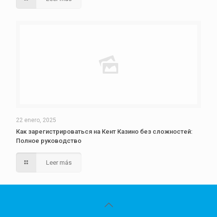
22 enero, 2025
Как зарегистрироваться на Кент Казино без сложностей:
Полное руководство
Leer más