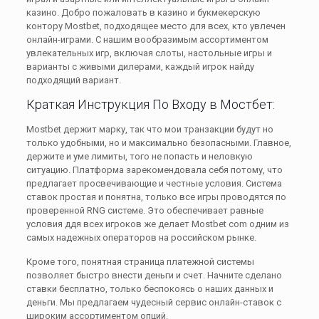
казино. Добро пожаловать в казино и букмекерскую
контору Mostbet, подходящее место для всех, кто увлечен
онлайн-играми. С нашим вообразимым ассортиментом
увлекательных игр, включая слоты, настольные игры и
варианты с живыми дилерами, каждый игрок найду
подходящий вариант.
Краткая Инструкция По Входу в Мостбет:
Mostbet держит марку, так что мои транзакции будут но
только удобными, но и максимально безопасными. Главное,
держите и уме лимиты, того не попасть и неловкую
ситуацию. Платформа зарекомендовала себя потому, что
предлагает просвечивающие и честные условия. Система
ставок простая и понятна, только все игры проводятся по
проверенной RNG системе. Это обеспечивает равные
условия ддя всех игроков же делает Mostbet com одним из
самых надежных операторов на российском рынке.
Кроме того, понятная страница платежной системы
позволяет быстро внести деньги и счет. Начните сделано
ставки бесплатно, только беспокоясь о наших данных и
деньги. Мы предлагаем чудесный сервис онлайн-ставок с
широким ассортиментом опций.