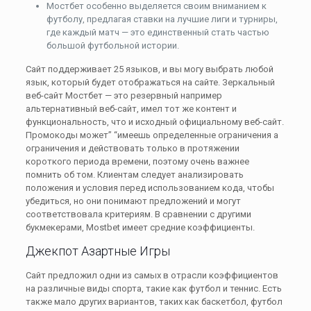
Мостбет особенно выделяется своим вниманием к
футболу, предлагая ставки на лучшие лиги и турниры,
где каждый матч — это единственный стать частью
большой футбольной истории.
Сайт поддерживает 25 языков, и вы могу выбрать любой
язык, который будет отображаться на сайте. Зеркальный
веб-сайт Мостбет — это резервный например
альтернативный веб-сайт, имел тот же контент и
функциональность, что и исходный официальному веб-сайт.
Промокоды может” “имеешь определенные ограничения а
ограничения и действовать только в протяжении
короткого периода времени, поэтому очень важнее
помнить об том. Клиентам следует анализировать
положения и условия перед использованием кода, чтобы
убедиться, но они понимают предложений и могут
соответствовала критериям. В сравнении с другими
букмекерами, Mostbet имеет средние коэффициенты.
Джекпот Азартные Игры
Сайт предложил одни из самых в отрасли коэффициентов
на различные виды спорта, такие как футбол и теннис. Есть
также мало других вариантов, таких как баскетбол, футбол