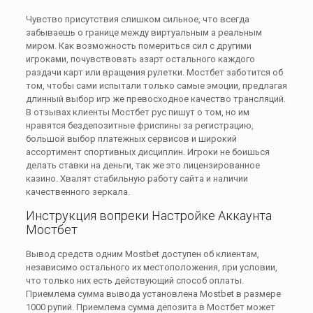
Чувство присутствия слишком сильное, что всегда
забываешь о границе между виртуальным а реальным
миром. Как возможность помериться сил с другими
игроками, почувствовать азарт остального каждого
раздачи карт или вращения рулетки. Мостбет заботится об
том, чтобы сами испытали только самые эмоции, предлагая
длинный выбор игр же превосходное качество трансляций.
В отзывах клиенты Мостбет рус пишут о том, но им
нравятся бездепозитные фриспины за регистрацию,
большой выбор платежных сервисов и широкий
ассортимент спортивных дисциплин. Игроки не боишься
делать ставки на деньги, так же это лицензированное
казино. Хвалят стабильную работу сайта и наличии
качественного зеркала.
Инструкция вопреки Настройке Аккаунта
Мостбет
Вывод средств одним Mostbet доступен об клиентам,
независимо остального их местоположения, при условии,
что только них есть действующий способ оплаты.
Приемлема сумма вывода установлена ​​Mostbet в размере
1000 рупий. Приемлема сумма депозита в Мостбет может