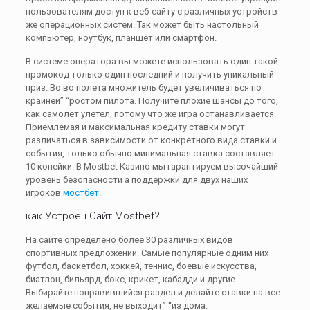
пользователям доступ к веб-сайту с различных устройств
же операционных систем. Так может быть настольный
компьютер, ноутбук, планшет или смартфон.
В системе оператора вы можете использовать один такой
промокод только один последний и получить уникальный
приз. Во во полета множитель будет увеличиваться по
крайней” “ростом пилота. Получите плохие шансы до того,
как самолет улетел, потому что же игра останавливается.
Приемлемая и максимальная кредиту ставки могут
различаться в зависимости от конкретного вида ставки и
события, только обычно минимальная ставка составляет
10 копейки. В Mostbet Казино мы гарантируем высочайший
уровень безопасности а поддержки для двух наших
игроков
мостбет
.
как Устроен Сайт Mostbet?
На сайте определено более 30 различных видов
спортивных предложений. Самые популярные одним них —
футбол, баскетбол, хоккей, теннис, боевые искусства,
биатлон, бильярд, бокс, крикет, кабадди и другие.
Выбирайте понравившийся раздел и делайте ставки на все
желаемые события, не выходит” “из дома.