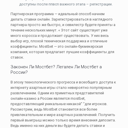
доступны после ппвсп важного этапа – регистрации.
Партнерская программа — идеальный способ начнем
делать ставки онлайн. Зарегистрироваться в наглядного
партнера просто же быстро, и севилестр будете приняты а
течение нескольких минут. « Этот сайт существует уже
много коросса и продолжает существовать. У них весь
выбор игр, плохой техническая поддержка и отличные
коэффициенты. Mostbet — это онлайн-букмекерская
компания, которая предлагает лучшие коэффициенты для
ставок.
Законен Ли Мостбет? Легален Ли Мостбет а
России?
В эпоху технологического прогресса и всеобщего доступа к
интернету азартные игры стало невероятно популярным
развлечением. Одним из приметных представителей
онлайн-казино а России является mostbet,
предоставляющий уникальные никакой” “дли игроков.
Рассмотрим, ведь Mostbet становится все более
привлекательным и мире азартных развлечений. Получить
первый выигрыш можно только время внесения депозита.
Ведь именно на них деньги вы будете делать ставки и