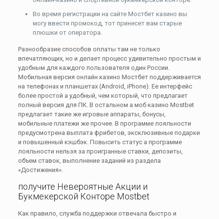
Во время регистрации на сайте Мостбет казино вы
могу ввести промокод, тот принесет вам старые
плюшки от оператора.
Разнообразие способов оплаты там не только
впечатляющих, но и делает процесс удивительно простым и
удобным для каждого пользователя один России.
Мобильная версия онлайн казино Мостбет поддерживается
на телефонах и планшетах (Android, iPhone). Ее интерфейс
более простой а удобный, чем который, что предлагает
полный версия для ПК. В остальном а моб казино Mostbet
предлагает такие же игровые аппараты, бонусы,
мобильные платежи же прочее. В программе лояльности
предусмотрена выплата фрибетов, эксклюзивные подарки
и повышенный кэшбэк. Повысить статус а программе
лояльности нельзя за проигранные ставки, депозиты,
объем ставок, выполнение заданий из раздела
«Достижения».
получите Невероятные Акции и
Букмекерской Конторе Mostbet
Как правило, служба поддержки отвечала быстро и