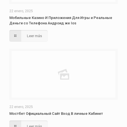
22 enero, 2025
Мобильные Казино И Приложения Для Игры и Реальные
Деньги со Телефона Андроид же Ios
Leer más
22 enero, 2025
Мостбет Официальный Сайт Вход В личные Кабинет
Leer más