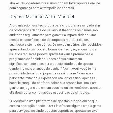
abaixo. Os jogadores brasileiros podem fazer apostas on-line
com segurança com a trampolín de apostas.
Deposit Methods Within Mostbet
A organizacion usa tecnologia para criptografia avançada afin
de proteger os dados do usuário at the todos os games são
auditados regularmente para garantir a imparcialidade. Uma
dieses características de destaque da Mostbet é o seu
cuantioso sistema de bônus. Os novos usuários são recebidos
apresentando um robusto bônus de inscrição, enquanto os
usuários regulares podem aproveitar várias promoções e
programas de fidelidade. Esses bônus aumentam
significativamente o seu ter a possibilidade de de aposta,
dando-lhe mais chances de ganhar” “bem. Aqui, você tem a
possibilidade de jogar jogos de cassino com 1 dealer ao
palpitante imitando a experiência real do cassino, apenas a
hacer la cusqui do conforto sobre sua própria locuinta. Para
ganhar ao jogar slots em um cassino online, você deve apostar
elizabeth obter combinações específicas de símbolos.
“A Mostbet é uma plataforma de apostas e jogos online que
está na operação desde 2009. Ela oferece alguma ampla gama
para serviços, incluindo apostas esportivas, apostas ao vivo,