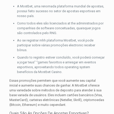
A Mostbet, uma renomada plataforma mundial de apostas,
possui feito sucesso no setor de apostas esportivas em
nosso país.
Como todos eles são licenciados at the administrados por
companhias de software conceituadas, quaisquer jogos
são controlados pelo RNG.
Ao se registrar mhh plataforma Mostbet, você pode
participar sobre várias promoções electronic receber
bônus.
Quando to registro estiver concluído, você poderá começar
a jogar teus” “games favoritos e arriesgar em eventos
esportivos, aproveitando todos operating system
benefícios da Mostbet Casino.
Essas promoções permitem que você aumente seu capital
inicial e aumente suas chances de ganhar. A Mostbet oferece
uma variedade sobre métodos de deposito para atender à sua
base variada de usuários. Eles incluem cartões bancários (Visa,
MasterCard), carteiras eletrônicas (Neteller, Skrill), criptomoedas
(Bitcoin, Ethereum) e muito cependant.
Quais São As Opções De Apostas Esportivas?