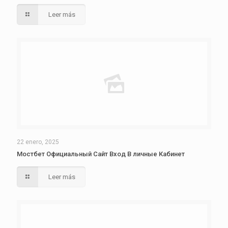
Leer más
22 enero, 2025
Мостбет Официальный Сайт Вход В личные Кабинет
Leer más