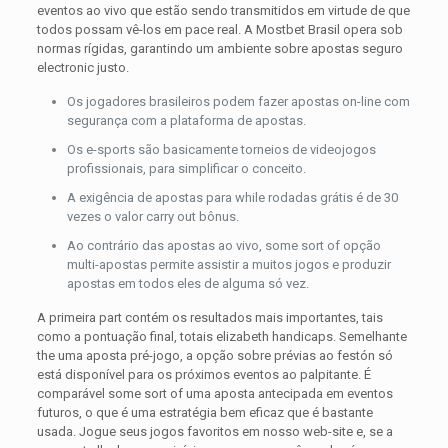
eventos ao vivo que estão sendo transmitidos em virtude de que
todos possam vê-los em pace real. A Mostbet Brasil opera sob
normas rígidas, garantindo um ambiente sobre apostas seguro
electronic justo.
Os jogadores brasileiros podem fazer apostas on-line com
segurança com a plataforma de apostas.
Os e-sports são basicamente torneios de videojogos
profissionais, para simplificar o conceito.
A exigência de apostas para while rodadas grátis é de 30
vezes o valor carry out bônus.
Ao contrário das apostas ao vivo, some sort of opção
multi-apostas permite assistir a muitos jogos e produzir
apostas em todos eles de alguma só vez.
A primeira part contém os resultados mais importantes, tais
como a pontuação final, totais elizabeth handicaps. Semelhante
the uma aposta pré-jogo, a opção sobre prévias ao festón só
está disponível para os próximos eventos ao palpitante. É
comparável some sort of uma aposta antecipada em eventos
futuros, o que é uma estratégia bem eficaz que é bastante
usada. Jogue seus jogos favoritos em nosso web-site e, se a