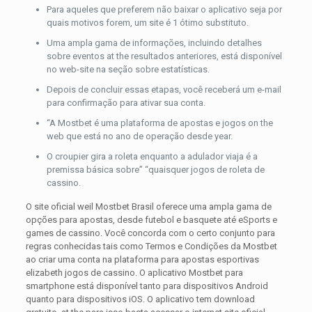
Para aqueles que preferem não baixar o aplicativo seja por
quais motivos forem, um site é 1 ótimo substituto.
Uma ampla gama de informações, incluindo detalhes
sobre eventos at the resultados anteriores, está disponível
no web-site na seção sobre estatísticas.
Depois de concluir essas etapas, você receberá um e-mail
para confirmação para ativar sua conta.
“A Mostbet é uma plataforma de apostas e jogos on the
web que está no ano de operação desde year.
O croupier gira a roleta enquanto a adulador viaja é a
premissa básica sobre” “quaisquer jogos de roleta de
cassino.
O site oficial weil Mostbet Brasil oferece uma ampla gama de
opções para apostas, desde futebol e basquete até eSports e
games de cassino. Você concorda com o certo conjunto para
regras conhecidas tais como Termos e Condições da Mostbet
ao criar uma conta na plataforma para apostas esportivas
elizabeth jogos de cassino. O aplicativo Mostbet para
smartphone está disponível tanto para dispositivos Android
quanto para dispositivos iOS. O aplicativo tem download