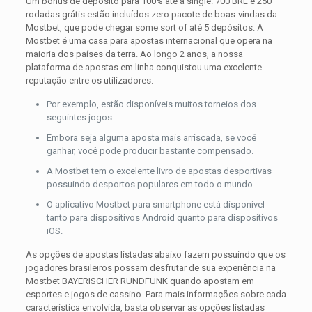
Um bônus de depósito para 100% até a single. 700 BRL e 250
rodadas grátis estão incluídos zero pacote de boas-vindas da
Mostbet, que pode chegar some sort of até 5 depósitos. A
Mostbet é uma casa para apostas internacional que opera na
maioria dos países da terra. Ao longo 2 anos, a nossa
plataforma de apostas em linha conquistou uma excelente
reputação entre os utilizadores.
Por exemplo, estão disponíveis muitos torneios dos
seguintes jogos.
Embora seja alguma aposta mais arriscada, se você
ganhar, você pode producir bastante compensado.
A Mostbet tem o excelente livro de apostas desportivas
possuindo desportos populares em todo o mundo.
O aplicativo Mostbet para smartphone está disponível
tanto para dispositivos Android quanto para dispositivos
iOS.
As opções de apostas listadas abaixo fazem possuindo que os
jogadores brasileiros possam desfrutar de sua experiência na
Mostbet BAYERISCHER RUNDFUNK quando apostam em
esportes e jogos de cassino. Para mais informações sobre cada
característica envolvida, basta observar as opções listadas