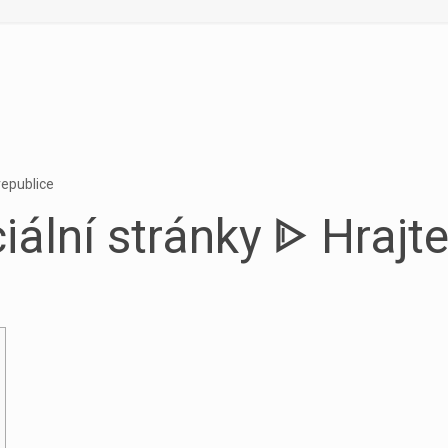
republice
iální stránky ᐈ Hrajte