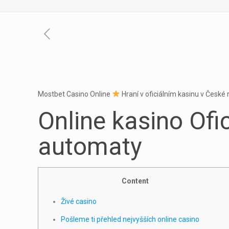
Mostbet Casino Online
Hraní v oficiálním kasinu v České 
Online kasino Ofic
automaty
Content
Živé casino
Pošleme ti přehled nejvyšších online casino