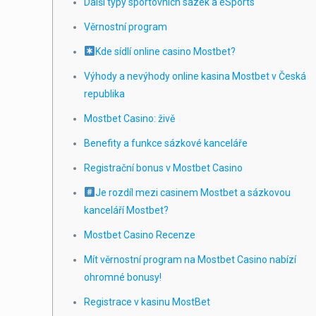
Další typy sportovních sázek a eSports
Věrnostní program
Kde sídlí online casino Mostbet?
Výhody a nevýhody online kasina Mostbet v Česká
republika
Mostbet Casino: živě
Benefity a funkce sázkové kanceláře
Registrační bonus v Mostbet Casino
Je rozdíl mezi casinem Mostbet a sázkovou
kanceláří Mostbet?
Mostbet Casino Recenze
Mít věrnostní program na Mostbet Casino nabízí
ohromné bonusy!
Registrace v kasinu MostBet