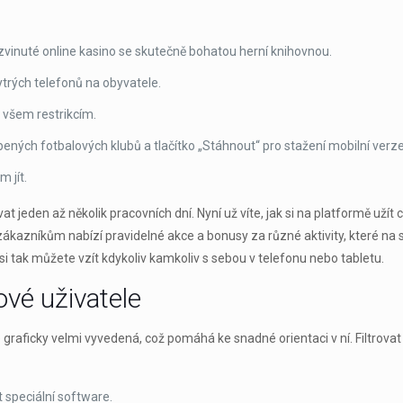
ozvinuté online kasino se skutečně bohatou herní knihovnou.
ytrých telefonů na obyvatele.
 všem restrikcím.
bených fotbalových klubů a tlačítko „Stáhnout“ pro stažení mobilní verz
m jít.
 jeden až několik pracovních dní. Nyní už víte, jak si na platformě užít
zákazníkům nabízí pravidelné akce a bonusy za různé aktivity, které na
i tak můžete vzít kdykoliv kamkoliv s sebou v telefonu nebo tabletu.
vé uživatele
 graficky velmi vyvedená, což pomáhá ke snadné orientaci v ní. Filtrov
t speciální software.