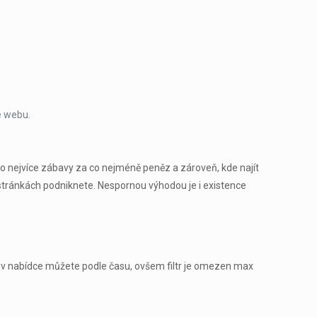
e webu.
 co nejvíce zábavy za co nejméně peněz a zároveň, kde najít
 stránkách podniknete. Nespornou výhodou je i existence
at v nabídce můžete podle času, ovšem filtr je omezen max