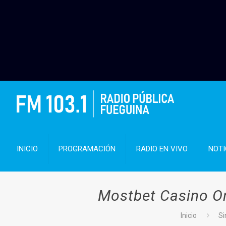
INICIO
PROGRAMACIÓN
RADIO EN VIVO
NOTI
Mostbet Casino O
Inicio
Si