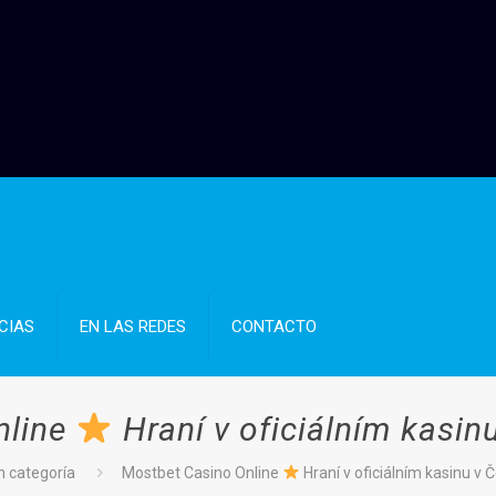
CIAS
EN LAS REDES
CONTACTO
nline
Hraní v oficiálním kasin
n categoría
Mostbet Casino Online
Hraní v oficiálním kasinu v 