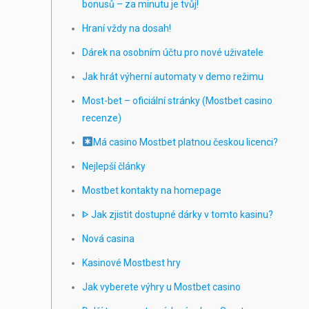
bonusů – za minutu je tvůj!
Hraní vždy na dosah!
Dárek na osobním účtu pro nové uživatele
Jak hrát výherní automaty v demo režimu
Most-bet – oficiální stránky (Mostbet casino
recenze)
Má casino Mostbet platnou českou licenci?
Nejlepší články
Mostbet kontakty na homepage
ᐈ Jak zjistit dostupné dárky v tomto kasinu?
Nová casina
Kasinové Mostbest hry
Jak vyberete výhry u Mostbet casino