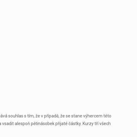
vá souhlas s tím, že v případě, že se stane výhercem této
vsadit alespoň pětinásobek přijaté částky. Kurzy tří všech