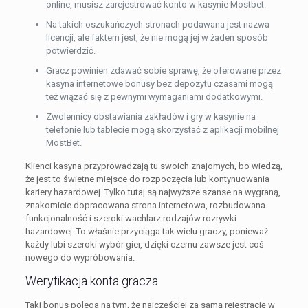
online, musisz zarejestrować konto w kasynie Mostbet.
Na takich oszukańczych stronach podawana jest nazwa
licencji, ale faktem jest, że nie mogą jej w żaden sposób
potwierdzić.
Gracz powinien zdawać sobie sprawę, że oferowane przez
kasyna internetowe bonusy bez depozytu czasami mogą
też wiązać się z pewnymi wymaganiami dodatkowymi.
Zwolennicy obstawiania zakładów i gry w kasynie na
telefonie lub tablecie mogą skorzystać z aplikacji mobilnej
MostBet.
Klienci kasyna przyprowadzają tu swoich znajomych, bo wiedzą,
że jest to świetne miejsce do rozpoczęcia lub kontynuowania
kariery hazardowej. Tylko tutaj są najwyższe szanse na wygraną,
znakomicie dopracowana strona internetowa, rozbudowana
funkcjonalność i szeroki wachlarz rodzajów rozrywki
hazardowej. To właśnie przyciąga tak wielu graczy, ponieważ
każdy lubi szeroki wybór gier, dzięki czemu zawsze jest coś
nowego do wypróbowania.
Weryfikacja konta gracza
Taki bonus polega na tym, że najczęściej za samą rejestrację w