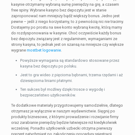
kasynie otrzymamy wybraną sumę pieniędzy na grę, a czasem
free spiny. Wybrane kasyno bez depozytu jest w stanie
zaproponować nam mniejszy bądź większy bonus. Jedno jest
pewne – jeśli z niego korzystamy, to z pewnością nic nie tracimy.
Dostajemy po prostu na swe konto wybraną kwotę, którą mamy
do rozdysponowania w kasynie. Choć oczywiście każdy bonus
bez depozytu związany jest z regulaminem, wymaganiami ze
strony kasyna, to jednak jest on szansą na mniejsze czy większe
wygrane
mostbet logowanie
.
Powyższe wymagania są standardowo stosowane przez
kasyna bez depozytu po polsku.
Jest to gra wideo z pięcioma bębnami, trzema rzędami i aż
dziesięcioma liniami płatnymi.
Ten sukces był możliwy dzięki trosce o wygodę i
bezpieczeństwo użytkowników.
Te dodatkowe materiały przygotowujemy samodzielnie, dlatego
otrzymasz je wyłącznie w naszym wydawnictwie. Sięgnij po
produkty biznesowe, z którymi prowadzenie i rozwijanie firmy
oraz zarabianie pieniędzy będzie łatwiejsze niż kiedykolwiek
wcześniej. Ponadto użytkownik uzbecki otrzyma pierwszy
prezent natychmiast po zakończeniu procedury rejestracji.