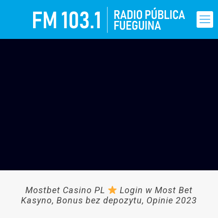
Mostbet Casino PL
Login w Most Bet
Kasyno, Bonus bez depozytu, Opinie 2023