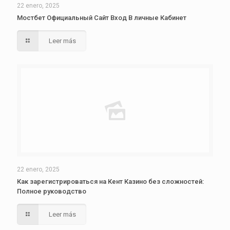
22 enero, 2025
Мостбет Официальный Сайт Вход В личные Кабинет
Leer más
22 enero, 2025
Как зарегистрироваться на Кент Казино без сложностей:
Полное руководство
Leer más