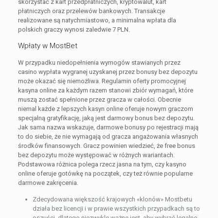
skorzystać z kart przedpłatniczych, kryptowalut, kart
płatniczych oraz przelewów bankowych. Transakcje
realizowane są natychmiastowo, a minimalna wpłata dla
polskich graczy wynosi zaledwie 7 PLN.
Wpłaty w MostBet
W przypadku niedopełnienia wymogów stawianych przez
casino wypłata wygranej uzyskanej przez bonusy bez depozytu
może okazać się niemożliwa. Regulamin oferty promocyjnej
kasyna online za każdym razem stanowi zbiór wymagań, które
muszą zostać spełnione przez gracza w całości. Obecnie
niemal każde z lepszych kasyn online oferuje nowym graczom
specjalną gratyfikację, jaką jest darmowy bonus bez depozytu.
Jak sama nazwa wskazuje, darmowe bonusy po rejestracji mają
to do siebie, że nie wymagają od gracza angażowania własnych
środków finansowych. Gracz powinien wiedzieć, że free bonus
bez depozytu może występować w różnych wariantach.
Podstawowa różnica polega rzecz jasna na tym, czy kasyno
online oferuje gotówkę na początek, czy też równie popularne
darmowe zakręcenia.
Zdecydowana większość krajowych «klonów» Mostbetu
działa bez licencji i w prawie wszystkich przypadkach są to
oszuści, dlatego niezwykle ważne jest, aby wybrać legalne