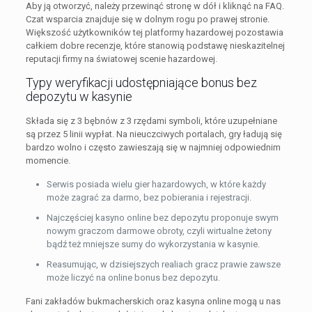
Aby ją otworzyć, należy przewinąć stronę w dół i kliknąć na FAQ.
Czat wsparcia znajduje się w dolnym rogu po prawej stronie.
Większość użytkowników tej platformy hazardowej pozostawia
całkiem dobre recenzje, które stanowią podstawę nieskazitelnej
reputacji firmy na światowej scenie hazardowej.
Typy weryfikacji udostępniające bonus bez
depozytu w kasynie
Składa się z 3 bębnów z 3 rzędami symboli, które uzupełniane
są przez 5 linii wypłat. Na nieuczciwych portalach, gry ładują się
bardzo wolno i często zawieszają się w najmniej odpowiednim
momencie.
Serwis posiada wielu gier hazardowych, w które każdy
może zagrać za darmo, bez pobierania i rejestracji.
Najczęściej kasyno online bez depozytu proponuje swym
nowym graczom darmowe obroty, czyli wirtualne żetony
bądź też mniejsze sumy do wykorzystania w kasynie.
Reasumując, w dzisiejszych realiach gracz prawie zawsze
może liczyć na online bonus bez depozytu.
Fani zakładów bukmacherskich oraz kasyna online mogą u nas