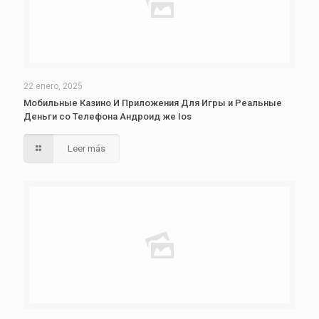
22 enero, 2025
Мобильные Казино И Приложения Для Игры и Реальные
Деньги со Телефона Андроид же Ios
Leer más