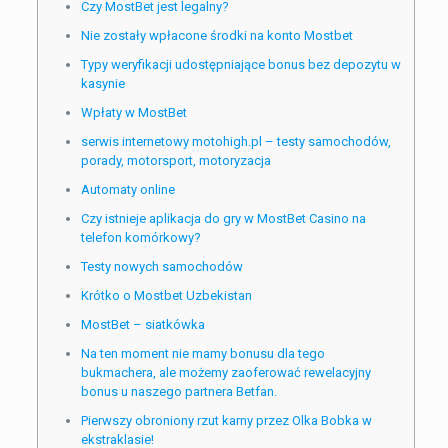
Czy MostBet jest legalny?
Nie zostały wpłacone środki na konto Mostbet
Typy weryfikacji udostępniające bonus bez depozytu w
kasynie
Wpłaty w MostBet
serwis internetowy motohigh.pl – testy samochodów,
porady, motorsport, motoryzacja
Automaty online
Czy istnieje aplikacja do gry w MostBet Casino na
telefon komórkowy?
Testy nowych samochodów
Krótko o Mostbet Uzbekistan
MostBet – siatkówka
Na ten moment nie mamy bonusu dla tego
bukmachera, ale możemy zaoferować rewelacyjny
bonus u naszego partnera Betfan.
Pierwszy obroniony rzut karny przez Olka Bobka w
ekstraklasie!