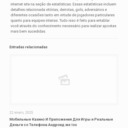
internet site na seção de estatísticas. Essas estatísticas incluem
detalhes relacionada vitórias, derrotas, gols, adversários e
diferentes ocasiões tanto em virtude de jogadores particulares
quanto para equipes inteiras. Tudo isso é feito para entablar
você através do conhecimento necessário para realizar apostas
mais bem sucedidas.
Entradas relacionadas
22 enero, 2025
Мобильные Казино И Приложения Для Игры и Реальные
Деньги со Телефона Андроид же Ios