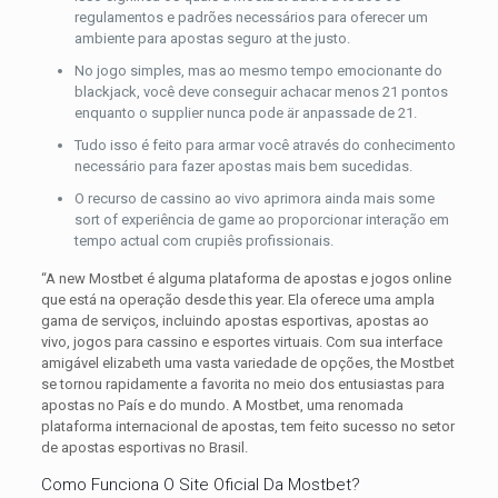
regulamentos e padrões necessários para oferecer um
ambiente para apostas seguro at the justo.
No jogo simples, mas ao mesmo tempo emocionante do
blackjack, você deve conseguir achacar menos 21 pontos
enquanto o supplier nunca pode är anpassade de 21.
Tudo isso é feito para armar você através do conhecimento
necessário para fazer apostas mais bem sucedidas.
O recurso de cassino ao vivo aprimora ainda mais some
sort of experiência de game ao proporcionar interação em
tempo actual com crupiês profissionais.
“A new Mostbet é alguma plataforma de apostas e jogos online
que está na operação desde this year. Ela oferece uma ampla
gama de serviços, incluindo apostas esportivas, apostas ao
vivo, jogos para cassino e esportes virtuais. Com sua interface
amigável elizabeth uma vasta variedade de opções, the Mostbet
se tornou rapidamente a favorita no meio dos entusiastas para
apostas no País e do mundo. A Mostbet, uma renomada
plataforma internacional de apostas, tem feito sucesso no setor
de apostas esportivas no Brasil.
Como Funciona O Site Oficial Da Mostbet?