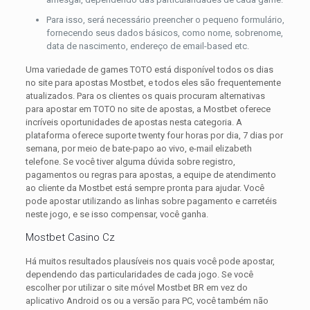
Para isso, será necessário preencher o pequeno formulário,
fornecendo seus dados básicos, como nome, sobrenome,
data de nascimento, endereço de email-based etc.
Uma variedade de games TOTO está disponível todos os dias
no site para apostas Mostbet, e todos eles são frequentemente
atualizados. Para os clientes os quais procuram alternativas
para apostar em TOTO no site de apostas, a Mostbet oferece
incríveis oportunidades de apostas nesta categoria. A
plataforma oferece suporte twenty four horas por dia, 7 dias por
semana, por meio de bate-papo ao vivo, e-mail elizabeth
telefone. Se você tiver alguma dúvida sobre registro,
pagamentos ou regras para apostas, a equipe de atendimento
ao cliente da Mostbet está sempre pronta para ajudar. Você
pode apostar utilizando as linhas sobre pagamento e carretéis
neste jogo, e se isso compensar, você ganha.
Mostbet Casino Cz
Há muitos resultados plausíveis nos quais você pode apostar,
dependendo das particularidades de cada jogo. Se você
escolher por utilizar o site móvel Mostbet BR em vez do
aplicativo Android os ou a versão para PC, você também não