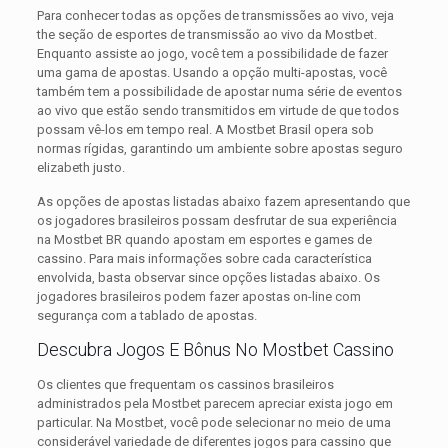
Para conhecer todas as opções de transmissões ao vivo, veja
the seção de esportes de transmissão ao vivo da Mostbet.
Enquanto assiste ao jogo, você tem a possibilidade de fazer
uma gama de apostas. Usando a opção multi-apostas, você
também tem a possibilidade de apostar numa série de eventos
ao vivo que estão sendo transmitidos em virtude de que todos
possam vê-los em tempo real. A Mostbet Brasil opera sob
normas rígidas, garantindo um ambiente sobre apostas seguro
elizabeth justo.
As opções de apostas listadas abaixo fazem apresentando que
os jogadores brasileiros possam desfrutar de sua experiência
na Mostbet BR quando apostam em esportes e games de
cassino. Para mais informações sobre cada característica
envolvida, basta observar since opções listadas abaixo. Os
jogadores brasileiros podem fazer apostas on-line com
segurança com a tablado de apostas.
Descubra Jogos E Bônus No Mostbet Cassino
Os clientes que frequentam os cassinos brasileiros
administrados pela Mostbet parecem apreciar exista jogo em
particular. Na Mostbet, você pode selecionar no meio de uma
considerável variedade de diferentes jogos para cassino que