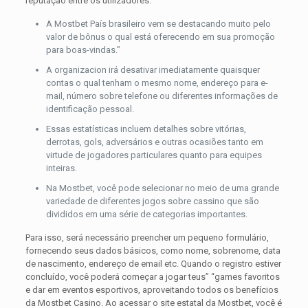
reputação entre os utilizadores.
A Mostbet País brasileiro vem se destacando muito pelo
valor de bônus o qual está oferecendo em sua promoção
para boas-vindas.”
A organizacion irá desativar imediatamente quaisquer
contas o qual tenham o mesmo nome, endereço para e-
mail, número sobre telefone ou diferentes informações de
identificação pessoal.
Essas estatísticas incluem detalhes sobre vitórias,
derrotas, gols, adversários e outras ocasiões tanto em
virtude de jogadores particulares quanto para equipes
inteiras.
Na Mostbet, você pode selecionar no meio de uma grande
variedade de diferentes jogos sobre cassino que são
divididos em uma série de categorias importantes.
Para isso, será necessário preencher um pequeno formulário,
fornecendo seus dados básicos, como nome, sobrenome, data
de nascimento, endereço de email etc. Quando o registro estiver
concluído, você poderá começar a jogar teus” “games favoritos
e dar em eventos esportivos, aproveitando todos os benefícios
da Mostbet Casino. Ao acessar o site estatal da Mostbet, você é