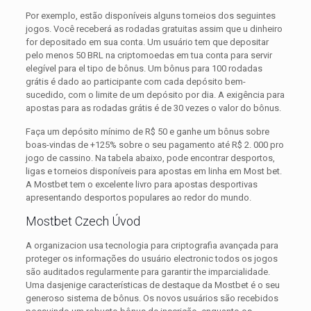
Por exemplo, estão disponíveis alguns torneios dos seguintes
jogos. Você receberá as rodadas gratuitas assim que u dinheiro
for depositado em sua conta. Um usuário tem que depositar
pelo menos 50 BRL na criptomoedas em tua conta para servir
elegível para el tipo de bônus. Um bônus para 100 rodadas
grátis é dado ao participante com cada depósito bem-
sucedido, com o limite de um depósito por dia. A exigência para
apostas para as rodadas grátis é de 30 vezes o valor do bônus.
Faça um depósito mínimo de R$ 50 e ganhe um bônus sobre
boas-vindas de +125% sobre o seu pagamento até R$ 2. 000 pro
jogo de cassino. Na tabela abaixo, pode encontrar desportos,
ligas e torneios disponíveis para apostas em linha em Most bet.
A Mostbet tem o excelente livro para apostas desportivas
apresentando desportos populares ao redor do mundo.
Mostbet Czech Úvod
A organizacion usa tecnologia para criptografia avançada para
proteger os informações do usuário electronic todos os jogos
são auditados regularmente para garantir the imparcialidade.
Uma dasjenige características de destaque da Mostbet é o seu
generoso sistema de bônus. Os novos usuários são recebidos