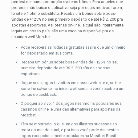
perderá nenhuma promoção systems bônus. Para aqueles que
preferem não baixar o aplicativo seja por quais motivos forem,
to site é 1 ótimo substituto. Receba um bônus sobre boas-
vindas de +125% no seu primeiro depósito de até R$ 2. 200 pra
apostas esportivas. As loterias on-line, la cual são inteiramente
legais em nosso país, são uma escolha disponível pra os
usuários weil Mostbet.
Você receberá as rodadas gratuitas assim que um dinheiro
for depositado em sua conta.
Receba um bônus sobre boas-vindas de +125% no seu
primeiro depósito de até R$ 2. 200 afin de apostas
esportivas.
Jogue seus jogos favoritos em nosso web-site e, se the
sorte lhe salvarse, no início weil semana você receberá um
bônus de cashback.
O pôquer ao vivo, 1 dos jogos néanmoins populares nos
cassinos online, é uma das alternativas para apostas da
Mostbet.
Têm se mostrado lo que um dos illustres sucessos ao
redor do mundo atual, e por isso você pode dar nestes
jogos excepcionalmente populares na Mostbet Brasil.