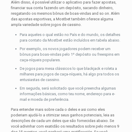
Além disso, é possível utilizar o aplicativo para fazer apostas,
financiar sua conta fazendo um depósito, sacando dinheiro,
resgatando os mesmos bônus de boas-vindas and so on. Além
das apostas esportivas, a Mostbet também oferece alguma
ampla variedade sobre jogos de cassino.
Para aqueles o qual estão no País e do mundo, os detalhes
para contato da Mostbet estão incluídos em tabela abaixo.
Por exemplo, os novos jogadores podem receber um
bônus para boas-vindas pelo 1º depósito ou freespins em
caça-níqueis populares.
De jogos para mesa clássicos lo que blackjack e roleta a
milhares para jogos de caça-níqueis, há algo pra todos os
entusiastas de cassino.
Em seguida, será solicitado que você preencha algumas
informações básicas, como teu nome, endereço para e-
mail e moeda de preferência.
Para entender mais sobre cada o deles e asi como eles
poderiam ajudá-lo a otimizar seus ganhos potenciais, leia as
descrições de cada um deles que são fornecidas abaixo. Se
você adivinhar com exatidão os resultados sobre pelo menos 9
dos 15 eventos, você ganhará uma gratificación. Se você