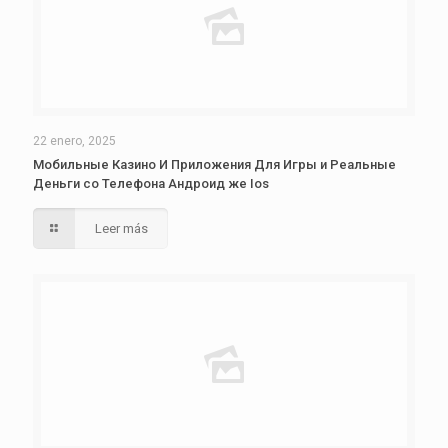
22 enero, 2025
Мобильные Казино И Приложения Для Игры и Реальные
Деньги со Телефона Андроид же Ios
Leer más