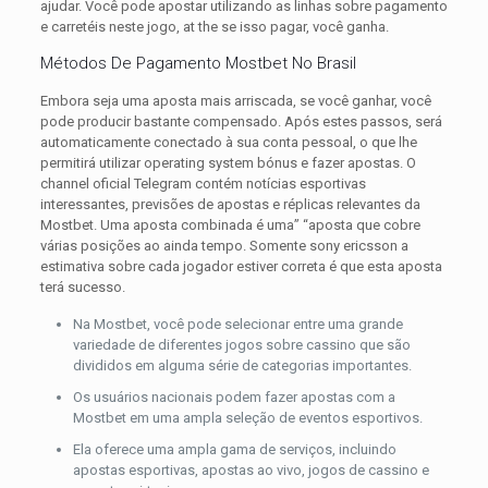
ajudar. Você pode apostar utilizando as linhas sobre pagamento
e carretéis neste jogo, at the se isso pagar, você ganha.
Métodos De Pagamento Mostbet No Brasil
Embora seja uma aposta mais arriscada, se você ganhar, você
pode producir bastante compensado. Após estes passos, será
automaticamente conectado à sua conta pessoal, o que lhe
permitirá utilizar operating system bónus e fazer apostas. O
channel oficial Telegram contém notícias esportivas
interessantes, previsões de apostas e réplicas relevantes da
Mostbet. Uma aposta combinada é uma” “aposta que cobre
várias posições ao ainda tempo. Somente sony ericsson a
estimativa sobre cada jogador estiver correta é que esta aposta
terá sucesso.
Na Mostbet, você pode selecionar entre uma grande
variedade de diferentes jogos sobre cassino que são
divididos em alguma série de categorias importantes.
Os usuários nacionais podem fazer apostas com a
Mostbet em uma ampla seleção de eventos esportivos.
Ela oferece uma ampla gama de serviços, incluindo
apostas esportivas, apostas ao vivo, jogos de cassino e