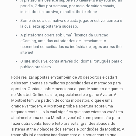
A plataforma oferece suporte ao cliente twenty four horas
por dia, 7 dias por semana, por meio de vários canais,
incluindo chat ao vivo, e-mail at the telefone.
Somente se a estimativa de cada jogador estiver correta é
la cual esta aposta terá sucesso.
A plataforma opera sob uma” “licença da Curaçao
eGaming, uma das autoridades de licenciamento
cependant conceituadas na indústria de jogos across the
internet.
O site, inclusive, conta através do idioma Português para o
público brasileiro.
Pode realizar apostas em também de 30 desportos e cada 1
deles tem apenas as melhores posibilidades e mercados para
apostas. Gostaria sobre mencionar o grande número de games
no Mostbet On line casino, especialmente o game Aviator. A
Mostbet tem um padrón de conta modestos, o que é uma
grande vantagem. A Mostbet proíbe a abertura sobre uma
segunda conta — o la cual significa que sony ericsson você tem
atualmente uma conta Mostbet, você não tem permissão para
fazer outra conta. Isso é feito pra evitar grandes abusos do
sistema at the violações dos Termos e Condições da Mostbet. A
trampolín irá desativar imediatamente quaisquer contas que