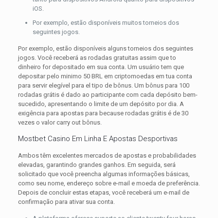
iOS.
Por exemplo, estão disponíveis muitos torneios dos
seguintes jogos.
Por exemplo, estão disponíveis alguns torneios dos seguintes
jogos. Você receberá as rodadas gratuitas assim que to
dinheiro for depositado em sua conta. Um usuário tem que
depositar pelo minimo 50 BRL em criptomoedas em tua conta
para servir elegível para el tipo de bônus. Um bônus para 100
rodadas grátis é dado ao participante com cada depósito bem-
sucedido, apresentando o limite de um depósito por dia. A
exigência para apostas para because rodadas grátis é de 30
vezes o valor carry out bônus.
Mostbet Casino Em Linha E Apostas Desportivas
Ambos têm excelentes mercados de apostas e probabilidades
elevadas, garantindo grandes ganhos. Em seguida, será
solicitado que você preencha algumas informações básicas,
como seu nome, endereço sobre e-mail e moeda de preferência.
Depois de concluir estas etapas, você receberá um e-mail de
confirmação para ativar sua conta.