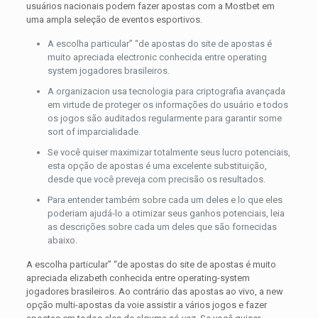
usuários nacionais podem fazer apostas com a Mostbet em
uma ampla seleção de eventos esportivos.
A escolha particular” “de apostas do site de apostas é
muito apreciada electronic conhecida entre operating
system jogadores brasileiros.
A organizacion usa tecnologia para criptografia avançada
em virtude de proteger os informações do usuário e todos
os jogos são auditados regularmente para garantir some
sort of imparcialidade.
Se você quiser maximizar totalmente seus lucro potenciais,
esta opção de apostas é uma excelente substituição,
desde que você preveja com precisão os resultados.
Para entender também sobre cada um deles e lo que eles
poderiam ajudá-lo a otimizar seus ganhos potenciais, leia
as descrições sobre cada um deles que são fornecidas
abaixo.
A escolha particular” “de apostas do site de apostas é muito
apreciada elizabeth conhecida entre operating-system
jogadores brasileiros. Ao contrário das apostas ao vivo, a new
opção multi-apostas da voie assistir a vários jogos e fazer