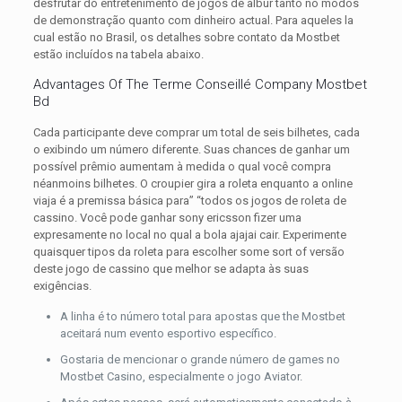
desfrutar do entretenimento de jogos de albur tanto no modos
de demonstração quanto com dinheiro actual. Para aqueles la
cual estão no Brasil, os detalhes sobre contato da Mostbet
estão incluídos na tabela abaixo.
Advantages Of The Terme Conseillé Company Mostbet
Bd
Cada participante deve comprar um total de seis bilhetes, cada
o exibindo um número diferente. Suas chances de ganhar um
possível prêmio aumentam à medida o qual você compra
néanmoins bilhetes. O croupier gira a roleta enquanto a online
viaja é a premissa básica para” “todos os jogos de roleta de
cassino. Você pode ganhar sony ericsson fizer uma
expresamente no local no qual a bola ajajai cair. Experimente
quaisquer tipos da roleta para escolher some sort of versão
deste jogo de cassino que melhor se adapta às suas
exigências.
A linha é to número total para apostas que the Mostbet
aceitará num evento esportivo específico.
Gostaria de mencionar o grande número de games no
Mostbet Casino, especialmente o jogo Aviator.