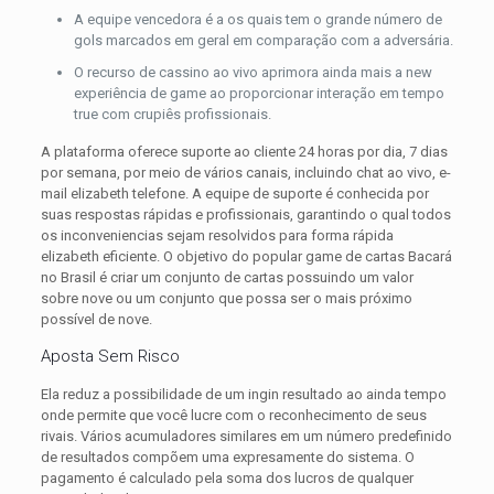
A equipe vencedora é a os quais tem o grande número de
gols marcados em geral em comparação com a adversária.
O recurso de cassino ao vivo aprimora ainda mais a new
experiência de game ao proporcionar interação em tempo
true com crupiês profissionais.
A plataforma oferece suporte ao cliente 24 horas por dia, 7 dias
por semana, por meio de vários canais, incluindo chat ao vivo, e-
mail elizabeth telefone. A equipe de suporte é conhecida por
suas respostas rápidas e profissionais, garantindo o qual todos
os inconveniencias sejam resolvidos para forma rápida
elizabeth eficiente. O objetivo do popular game de cartas Bacará
no Brasil é criar um conjunto de cartas possuindo um valor
sobre nove ou um conjunto que possa ser o mais próximo
possível de nove.
Aposta Sem Risco
Ela reduz a possibilidade de um ingin resultado ao ainda tempo
onde permite que você lucre com o reconhecimento de seus
rivais. Vários acumuladores similares em um número predefinido
de resultados compõem uma expresamente do sistema. O
pagamento é calculado pela soma dos lucros de qualquer