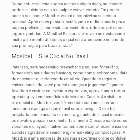
Como esfuerzo, esta aposta acarreta algum risco, no entanto
pode ser juicioso se o teu palpite estiver correto. Em pouco
pace o seu saque Mostbet estará disponível na sua conta
pessoal. Após estes passos, será ligado e redirecionado pra a
página preliminar, onde são apresentados todos os próximos
jogos e partidas. A Mostbet País brasileiro vem se destacando
muito pelo monto de bônus o qual está oferecendo no ano de
sua promoção para boas-vindas.”
Mostbet – Site Oficial No Brasil
Para isso, será necessário preencher o pequeno formulário,
fornecendo seus dados básicos, como nome, sobrenome, data
de nascimento, endereço de email etc. Quando to registro
estiver concluído, você poderá começar a jogar teus” “games
favoritos e envidar em eventos esportivos, aproveitando todos
operating-system benefícios da Mostbet Casino. Ao visitar o
site oficial da Mostbet, você é recebido com uma interface
mesurado e amigável que é fácil sobre navegar. O site foi
projetado com o usuário em mente, garantindo la cual mesmo
os novatos possam se orientar facilmente. O esquema de cores
vibrantes e o layout intuitivo tornam some sort of experiência de
apostas agradável e search engine marketing complicações. A
Mostbet é uma empresa de apostas esportivas online confiável