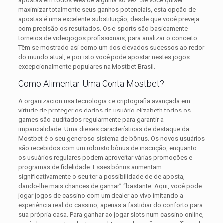
apostas em todos eles de alguma só vez. Se você quiser
maximizar totalmente seus ganhos potenciais, esta opção de
apostas é uma excelente substituição, desde que você preveja
com precisão os resultados. Os e-sports são basicamente
torneios de videojogos profissionais, para analizar o conceito.
Têm se mostrado asi como um dos elevados sucessos ao redor
do mundo atual, e por isto você pode apostar nestes jogos
excepcionalmente populares na Mostbet Brasil.
Como Alimentar Uma Conta Mostbet?
A organizacion usa tecnologia de criptografia avançada em
virtude de proteger os dados do usuário elizabeth todos os
games são auditados regularmente para garantir a
imparcialidade. Uma dieses características de destaque da
Mostbet é o seu generoso sistema de bônus. Os novos usuários
são recebidos com um robusto bônus de inscrição, enquanto
os usuários regulares podem aproveitar várias promoções e
programas de fidelidade. Esses bônus aumentam
significativamente o seu ter a possibilidade de de aposta,
dando-lhe mais chances de ganhar” “bastante. Aqui, você pode
jogar jogos de cassino com um dealer ao vivo imitando a
experiência real do cassino, apenas a fastidiar do conforto para
sua própria casa. Para ganhar ao jogar slots num cassino online,