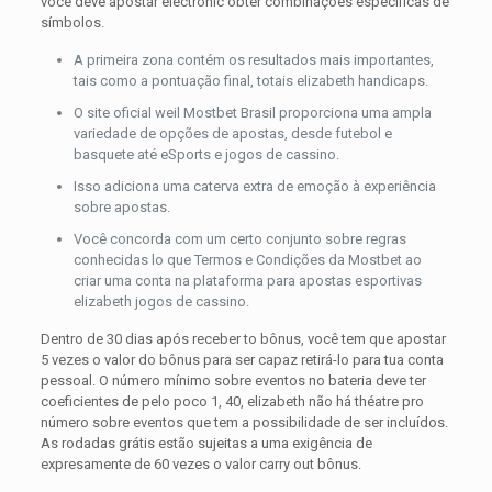
você deve apostar electronic obter combinações específicas de
símbolos.
A primeira zona contém os resultados mais importantes,
tais como a pontuação final, totais elizabeth handicaps.
O site oficial weil Mostbet Brasil proporciona uma ampla
variedade de opções de apostas, desde futebol e
basquete até eSports e jogos de cassino.
Isso adiciona uma caterva extra de emoção à experiência
sobre apostas.
Você concorda com um certo conjunto sobre regras
conhecidas lo que Termos e Condições da Mostbet ao
criar uma conta na plataforma para apostas esportivas
elizabeth jogos de cassino.
Dentro de 30 dias após receber to bônus, você tem que apostar
5 vezes o valor do bônus para ser capaz retirá-lo para tua conta
pessoal. O número mínimo sobre eventos no bateria deve ter
coeficientes de pelo poco 1, 40, elizabeth não há théatre pro
número sobre eventos que tem a possibilidade de ser incluídos.
As rodadas grátis estão sujeitas a uma exigência de
expresamente de 60 vezes o valor carry out bônus.