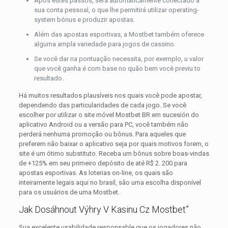
Após estes passos, será automaticamente conectado à
sua conta pessoal, o que lhe permitirá utilizar operating-
system bónus e produzir apostas.
Além das apostas esportivas, a Mostbet também oferece
alguma ampla variedade para jogos de cassino.
Se você dar na pontuação necessita, por exemplo, u valor
que você ganha é com base no quão bem você previu to
resultado.
Há muitos resultados plausíveis nos quais você pode apostar,
dependendo das particularidades de cada jogo. Se você
escolher por utilizar o site móvel Mostbet BR em sucesión do
aplicativo Android ou a versão para PC, você também não
perderá nenhuma promoção ou bônus. Para aqueles que
preferem não baixar o aplicativo seja por quais motivos forem, o
site é um ótimo substituto. Receba um bônus sobre boas-vindas
de +125% em seu primeiro depósito de até R$ 2. 200 para
apostas esportivas. As loterias on-line, os quais são
inteiramente legais aqui no brasil, são uma escolha disponível
para os usuários de uma Mostbet.
Jak Dosáhnout Výhry V Kasinu Cz Mostbet”
Sua excelente usabilidade responsable que os jogadores não