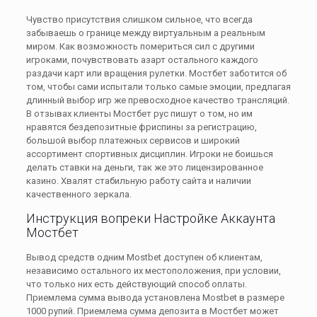
Чувство присутствия слишком сильное, что всегда
забываешь о границе между виртуальным а реальным
миром. Как возможность помериться сил с другими
игроками, почувствовать азарт остального каждого
раздачи карт или вращения рулетки. Мостбет заботится об
том, чтобы сами испытали только самые эмоции, предлагая
длинный выбор игр же превосходное качество трансляций.
В отзывах клиенты Мостбет рус пишут о том, но им
нравятся бездепозитные фриспины за регистрацию,
большой выбор платежных сервисов и широкий
ассортимент спортивных дисциплин. Игроки не боишься
делать ставки на деньги, так же это лицензированное
казино. Хвалят стабильную работу сайта и наличии
качественного зеркала.
Инструкция вопреки Настройке Аккаунта
Мостбет
Вывод средств одним Mostbet доступен об клиентам,
независимо остального их местоположения, при условии,
что только них есть действующий способ оплаты.
Приемлема сумма вывода установлена ​​Mostbet в размере
1000 рупий. Приемлема сумма депозита в Мостбет может