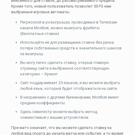
внесенного дли ставок, до рассматриваемого предела.
Кроме того, новый пользователь позволит 50 FS ним
выбранные игровые автоматы.
Регрессной в розыгрышах, проводимых в Телеграм-
канале Mostbet, можно выиграть фрибеты
(бесплатные ставки).
Используйте её для размещения ставок без риска
потери собственных средств и значительного шансов
на выигрыш.
Вы могу легко сделать ставку, открыв главную
страницу сайта и выбранное соответствующую
категорию – Крикет.
Сайт поддерживает 25 языков, и вы можете выбрать
любой язык, который будет отображаться на сайте.
В несравнимо с другими букмекерами, Mostbet имеет
средние коэффициенты.
Здесь севилестр можете выбрать метод,
совместимый с вашим устройством.
Пре-матч означает, что вы можете сделать ставку на
любой вид спорта до начала матча или события, а то время