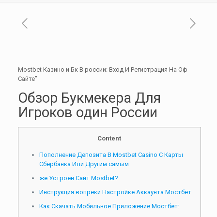
Mostbet Казино и Бк В россии: Вход И Регистрация На Оф
Сайте”
Обзор Букмекера Для
Игроков один России
Content
Пополнение Депозита В Mostbet Casino С Карты
Сбербанка Или Другим самым
же Устроен Сайт Mostbet?
Инструкция вопреки Настройке Аккаунта Мостбет
Как Скачать Мобильное Приложение Мостбет: