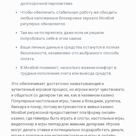
долгосрочной перспективе.
Чтобы обеспечить стабильную работу же обходить
любые наложенные блокировки зеркало Mostbet
регулярно обновляется.
Там вы не потеряетесь даже если ни решили
попробовать себе в этом самом.
Ваши личные данные и средства останутся в полная
безопасности, независимо ото выбранного способа
оплата.
В Mostbet понимают, насколько важнее комфорт в
трудные пополнения счета или вывода средств.
Это обеспечивает достаточно захватывающий и
аутентичный игровой процесс, но игроки могут чувствовать
и общаться со дилером так же, как в наземном казино.
Популярные настольные игры, такие а блэкджек, рулетка,
баккара и покер, потому встречаются в живых казино.
Mostbet регрессной предоставляет платформу онлайн-
казино, где геймеры быть играть в слоты, настольные игры,
видеопокер и игры пиппардом живыми дилерами. Игроки
могут делать ставки и потенциально подзаработать деньги,
играя и азартные или интеллектуальные игры в онлайн-