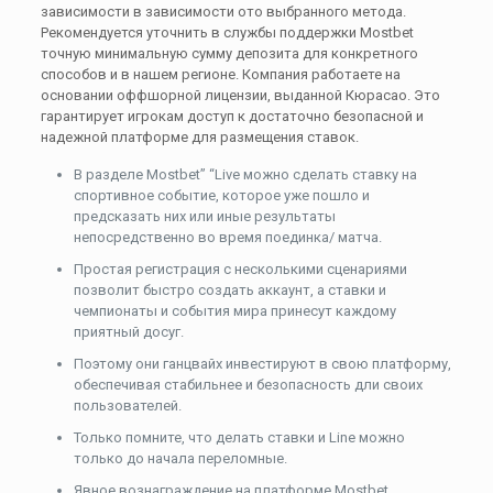
зависимости в зависимости ото выбранного метода.
Рекомендуется уточнить в службы поддержки Mostbet
точную минимальную сумму депозита для конкретного
способов и в нашем регионе. Компания работаете на
основании оффшорной лицензии, выданной Кюрасао. Это
гарантирует игрокам доступ к достаточно безопасной и
надежной платформе для размещения ставок.
В разделе Mostbet” “Live можно сделать ставку на
спортивное событие, которое уже пошло и
предсказать них или иные результаты
непосредственно во время поединка/ матча.
Простая регистрация с несколькими сценариями
позволит быстро создать аккаунт, а ставки и
чемпионаты и события мира принесут каждому
приятный досуг.
Поэтому они ганцвайх инвестируют в свою платформу,
обеспечивая стабильнее и безопасность дли своих
пользователей.
Только помните, что делать ставки и Line можно
только до начала переломные.
Явное вознаграждение на платформе Mostbet