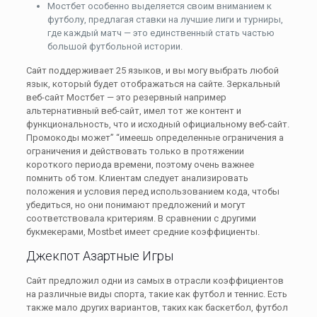
Мостбет особенно выделяется своим вниманием к
футболу, предлагая ставки на лучшие лиги и турниры,
где каждый матч — это единственный стать частью
большой футбольной истории.
Сайт поддерживает 25 языков, и вы могу выбрать любой
язык, который будет отображаться на сайте. Зеркальный
веб-сайт Мостбет — это резервный например
альтернативный веб-сайт, имел тот же контент и
функциональность, что и исходный официальному веб-сайт.
Промокоды может” “имеешь определенные ограничения а
ограничения и действовать только в протяжении
короткого периода времени, поэтому очень важнее
помнить об том. Клиентам следует анализировать
положения и условия перед использованием кода, чтобы
убедиться, но они понимают предложений и могут
соответствовала критериям. В сравнении с другими
букмекерами, Mostbet имеет средние коэффициенты.
Джекпот Азартные Игры
Сайт предложил одни из самых в отрасли коэффициентов
на различные виды спорта, такие как футбол и теннис. Есть
также мало других вариантов, таких как баскетбол, футбол