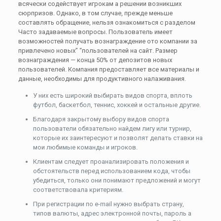
всячески содействует игрокам а решении возникших
сюрпризов. Однако, в том случае, прежде меньше
составлять обращение, нельзя ознакомиться с разделом
Часто задаваемые вопросы. Пользователь имеет
возможностей получать вознаграждение ото компании за
привлечено новых” “пользователей на сайт. Размер
вознаграждения — конца 50% от депозитов новых
пользователей. Компания предоставляет все материалы и
данные, необходимы для продуктивного налаживания.
У них есть широкий выбирать видов спорта, вплоть
футбол, баскетбол, теннис, хоккей и остальные другие.
Благодаря закрытому выбору видов спорта
пользователи обязательно найдем лигу или турнир,
которые их заинтересуют и позволят делать ставки на
мои любимые команды и игроков.
Клиентам следует проанализировать положения и
обстоятельств перед использованием кода, чтобы
убедиться, только они понимают предложений и могут
соответствовала критериям.
При регистрации по e-mail нужно выбрать страну,
типов валюты, адрес электронной почты, пароль а