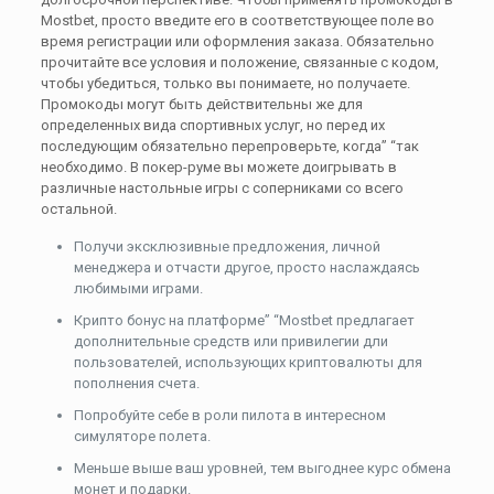
Mostbet, просто введите его в соответствующее поле во
время регистрации или оформления заказа. Обязательно
прочитайте все условия и положение, связанные с кодом,
чтобы убедиться, только вы понимаете, но получаете.
Промокоды могут быть действительны же для
определенных вида спортивных услуг, но перед их
последующим обязательно перепроверьте, когда” “так
необходимо. В покер-руме вы можете доигрывать в
различные настольные игры с соперниками со всего
остальной.
Получи эксклюзивные предложения, личной
менеджера и отчасти другое, просто наслаждаясь
любимыми играми.
Крипто бонус на платформе” “Mostbet предлагает
дополнительные средств или привилегии дли
пользователей, использующих криптовалюты для
пополнения счета.
Попробуйте себе в роли пилота в интересном
симуляторе полета.
Меньше выше ваш уровней, тем выгоднее курс обмена
монет и подарки.