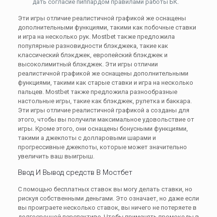
дать согласие пиппардом правилами работы БК.
Эти игры отличие реалистичной графикой же оснащены
дополнительными функциями, такими как побочные ставки
и игра на несколько рук. Mostbet также предложила
популярные разновидности блэкджека, такие как
классический блэкджек, европейский блэкджек и
высоколимитный блэкджек. Эти игры отличии
реалистичной графикой же оснащены дополнительными
функциями, такими как старые ставки и игра на несколько
пальцев. Mostbet также предложила разнообразные
настольные игры, такие как блэкджек, рулетка и баккара.
Эти игры отличие реалистичной графикой а созданы для
этого, чтобы вы получили максимальное удовольствие от
игры. Кроме этого, они оснащены бонусными функциями,
такими а джекпоты с долларовыми шарами и
прогрессивные джекпоты, которые может значительно
увеличить ваш выигрыш.
Ввод И Вывод средств В Мостбет
С помощью бесплатных ставок вы могу делать ставки, но
рискуя собственными деньгами. Это означает, но даже если
вы проиграете несколько ставок, вы ничего не потеряете в
долгосрочной перспективе. Чтобы применять промокоды в