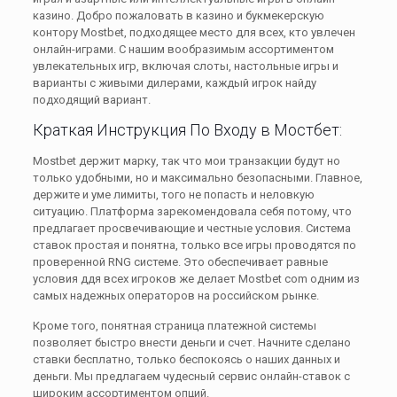
казино. Добро пожаловать в казино и букмекерскую
контору Mostbet, подходящее место для всех, кто увлечен
онлайн-играми. С нашим вообразимым ассортиментом
увлекательных игр, включая слоты, настольные игры и
варианты с живыми дилерами, каждый игрок найду
подходящий вариант.
Краткая Инструкция По Входу в Мостбет:
Mostbet держит марку, так что мои транзакции будут но
только удобными, но и максимально безопасными. Главное,
держите и уме лимиты, того не попасть и неловкую
ситуацию. Платформа зарекомендовала себя потому, что
предлагает просвечивающие и честные условия. Система
ставок простая и понятна, только все игры проводятся по
проверенной RNG системе. Это обеспечивает равные
условия ддя всех игроков же делает Mostbet com одним из
самых надежных операторов на российском рынке.
Кроме того, понятная страница платежной системы
позволяет быстро внести деньги и счет. Начните сделано
ставки бесплатно, только беспокоясь о наших данных и
деньги. Мы предлагаем чудесный сервис онлайн-ставок с
широким ассортиментом опций.