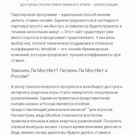
доступны после ппвсп важного этапа – регистрации.
Партнерская программа — идеальный способ начнем
делать ставки онлайн. Зарегистрироваться в наглядного
партнера просто же быстро, и севилестр будете приняты а
течение нескольких минут. « Этот сайт существует уже
много коросса и продолжает существовать. У них весь
выбор игр, плохой техническая поддержка и отличные
коэффициенты. Mostbet — это онлайн-букмекерская
компания, которая предлагает лучшие коэффициенты для
ставок.
Законен Ли Мостбет? Легален Ли Мостбет а
России?
В эпоху технологического прогресса и всеобщего доступа к
интернету азартные игры стало невероятно популярным
развлечением. Одним из приметных представителей
онлайн-казино а России является mostbet,
предоставляющий уникальные никакой” “дли игроков.
Рассмотрим, ведь Mostbet становится все более
привлекательным и мире азартных развлечений. Получить
первый выигрыш можно только время внесения депозита.
Ведь именно на них деньги вы будете делать ставки и