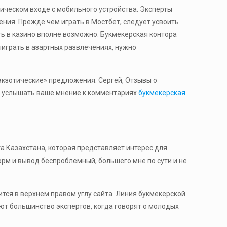
тическом входе с мобильного устройства. Эксперты
ения. Прежде чем играть в Мостбет, следует усвоить
ть в казино вполне возможно. Букмекерская контора
ыиграть в азартных развлечениях, нужно
«экзотические» предложения. Сергей, Отзывы о
ды услышать ваше мнение к комментариях
букмекерская
а Казахстана, которая представляет интерес для
орм и вывод беспроблемный, большего мне по сути и не
ится в верхнем правом углу сайта. Линия букмекерской
ют большинство экспертов, когда говорят о молодых