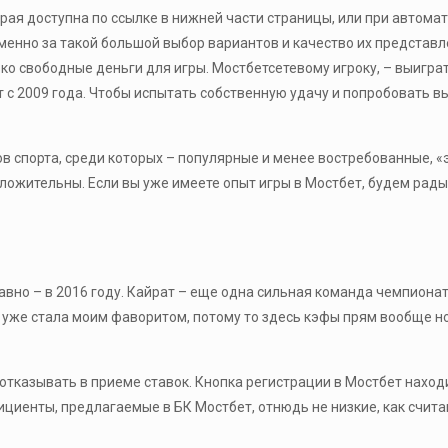
рая доступна по ссылке в нижней части страницы, или при автома
менно за такой большой выбор вариантов и качество их представл
ко свободные деньги для игры. Мостбетсетевому игроку, – выигра
 с 2009 года. Чтобы испытать собственную удачу и попробовать в
ов спорта, среди которых – популярные и менее востребованные, 
оложительны. Если вы уже имеете опыт игры в Мостбет, будем ра
авно – в 2016 году. Кайрат – еще одна сильная команда чемпионат
о уже стала моим фаворитом, потому то здесь кэфы прям вообще н
отказывать в приеме ставок. Кнопка регистрации в Мостбет наход
циенты, предлагаемые в БК Мостбет, отнюдь не низкие, как счита