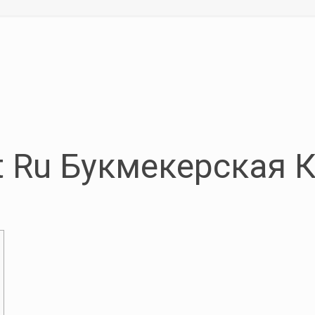
 Ru Букмекерская К