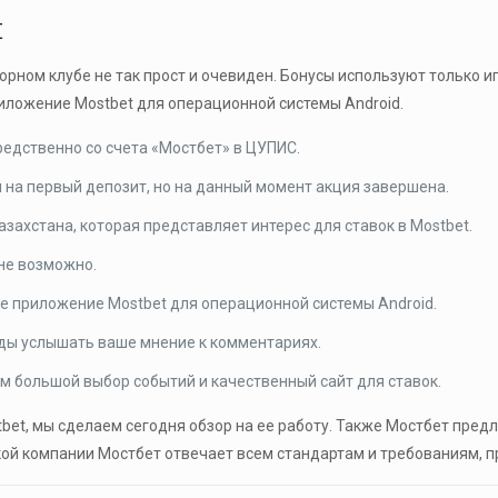
t
рном клубе не так прост и очевиден. Бонусы используют только иг
иложение Mostbet для операционной системы Android.
едственно со счета «Мостбет» в ЦУПИС.
 на первый депозит, но на данный момент акция завершена.
захстана, которая представляет интерес для ставок в Mostbet.
лне возможно.
е приложение Mostbet для операционной системы Android.
ады услышать ваше мнение к комментариях.
м большой выбор событий и качественный сайт для ставок.
stbet, мы сделаем сегодня обзор на ее работу. Также Мостбет пре
рской компании Мостбет отвечает всем стандартам и требованиям,