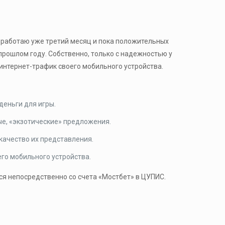
т работаю уже третий месяц и пока положительных
 прошлом году. Собственно, только с надежностью у
 интернет-трафик своего мобильного устройства.
деньги для игры.
ые, «экзотические» предложения.
качество их представления.
его мобильного устройства.
ся непосредственно со счета «Мостбет» в ЦУПИС.