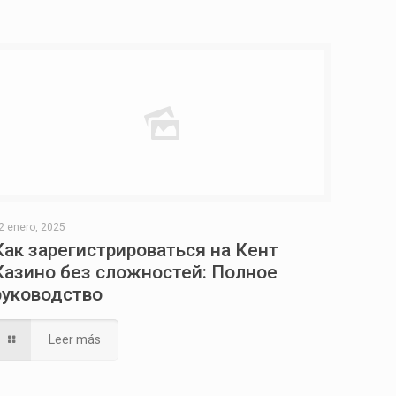
2 enero, 2025
Как зарегистрироваться на Кент
Казино без сложностей: Полное
руководство
Leer más