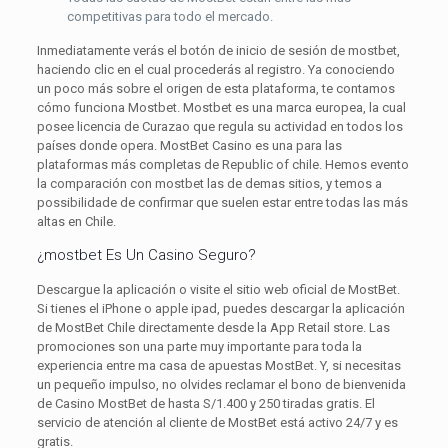
competitivas para todo el mercado.
Inmediatamente verás el botón de inicio de sesión de mostbet,
haciendo clic en el cual procederás al registro. Ya conociendo
un poco más sobre el origen de esta plataforma, te contamos
cómo funciona Mostbet. Mostbet es una marca europea, la cual
posee licencia de Curazao que regula su actividad en todos los
países donde opera. MostBet Casino es una para las
plataformas más completas de Republic of chile. Hemos evento
la comparación con mostbet las de demas sitios, y temos a
possibilidade de confirmar que suelen estar entre todas las más
altas en Chile.
¿mostbet Es Un Casino Seguro?
Descargue la aplicación o visite el sitio web oficial de MostBet.
Si tienes el iPhone o apple ipad, puedes descargar la aplicación
de MostBet Chile directamente desde la App Retail store. Las
promociones son una parte muy importante para toda la
experiencia entre ma casa de apuestas MostBet. Y, si necesitas
un pequeño impulso, no olvides reclamar el bono de bienvenida
de Casino MostBet de hasta S/1.400 y 250 tiradas gratis. El
servicio de atención al cliente de MostBet está activo 24/7 y es
gratis.