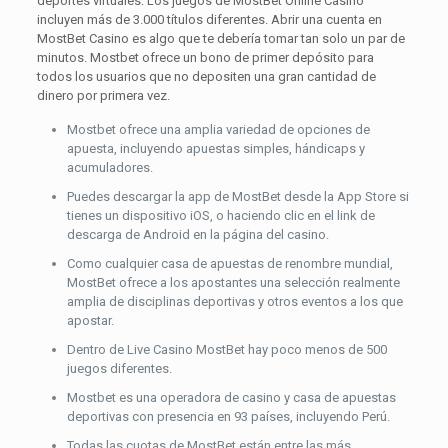
deportes virtuales. Los juegos de MostBet Online Casino
incluyen más de 3.000 títulos diferentes. Abrir una cuenta en
MostBet Casino es algo que te debería tomar tan solo un par de
minutos. Mostbet ofrece un bono de primer depósito para
todos los usuarios que no depositen una gran cantidad de
dinero por primera vez.
Mostbet ofrece una amplia variedad de opciones de
apuesta, incluyendo apuestas simples, hándicaps y
acumuladores.
Puedes descargar la app de MostBet desde la App Store si
tienes un dispositivo iOS, o haciendo clic en el link de
descarga de Android en la página del casino.
Como cualquier casa de apuestas de renombre mundial,
MostBet ofrece a los apostantes una selección realmente
amplia de disciplinas deportivas y otros eventos a los que
apostar.
Dentro de Live Casino MostBet hay poco menos de 500
juegos diferentes.
Mostbet es una operadora de casino y casa de apuestas
deportivas con presencia en 93 países, incluyendo Perú.
Todas las cuotas de MostBet están entre las más