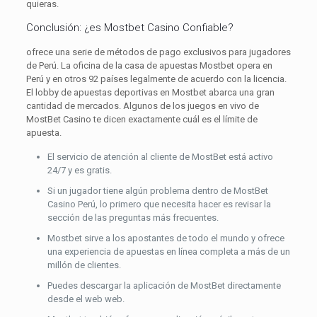
quieras.
Conclusión: ¿es Mostbet Casino Confiable?
ofrece una serie de métodos de pago exclusivos para jugadores
de Perú. La oficina de la casa de apuestas Mostbet opera en
Perú y en otros 92 países legalmente de acuerdo con la licencia.
El lobby de apuestas deportivas en Mostbet abarca una gran
cantidad de mercados. Algunos de los juegos en vivo de
MostBet Casino te dicen exactamente cuál es el límite de
apuesta.
El servicio de atención al cliente de MostBet está activo
24/7 y es gratis.
Si un jugador tiene algún problema dentro de MostBet
Casino Perú, lo primero que necesita hacer es revisar la
sección de las preguntas más frecuentes.
Mostbet sirve a los apostantes de todo el mundo y ofrece
una experiencia de apuestas en línea completa a más de un
millón de clientes.
Puedes descargar la aplicación de MostBet directamente
desde el web web.