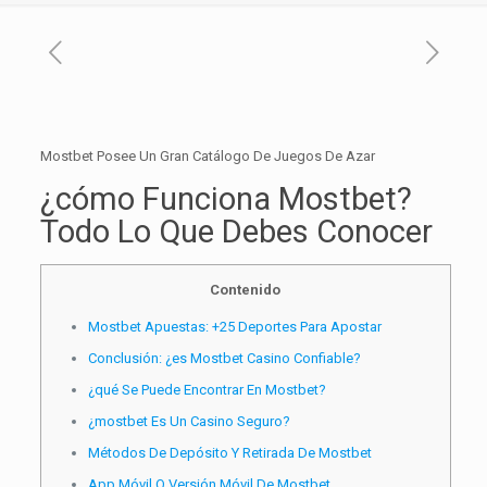
Mostbet Posee Un Gran Catálogo De Juegos De Azar
¿cómo Funciona Mostbet?
Todo Lo Que Debes Conocer
Contenido
Mostbet Apuestas: +25 Deportes Para Apostar
Conclusión: ¿es Mostbet Casino Confiable?
¿qué Se Puede Encontrar En Mostbet?
¿mostbet Es Un Casino Seguro?
Métodos De Depósito Y Retirada De Mostbet
App Móvil O Versión Móvil De Mostbet