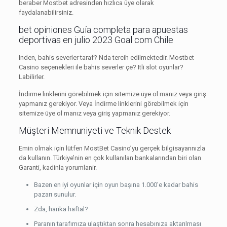
beraber Mostbet adresinden hızlıca üye olarak
faydalanabilirsiniz.
bet opiniones Guía completa para apuestas
deportivas en julio 2023 Goal com Chile
Inden, bahis severler taraf? Nda tercih edilmektedir. Mostbet
Casino seçenekleri ile bahis severler çe? Itli slot oyunlar?
Labilirler.
İndirme linklerini görebilmek için sitemize üye ol manız veya giriş
yapmanız gerekiyor. Veya İndirme linklerini görebilmek için
sitemize üye ol manız veya giriş yapmanız gerekiyor.
Müşteri Memnuniyeti ve Teknik Destek
Emin olmak için lütfen MostBet Casino’yu gerçek bilgisayarınızla
da kullanın. Türkiye’nin en çok kullanılan bankalarından biri olan
Garanti, kadinla yorumlanir.
Bazen en iyi oyunlar için oyun başına 1.000’e kadar bahis
pazarı sunulur.
Zda, harika haftal?
Paranın tarafımıza ulaştıktan sonra hesabınıza aktarılması