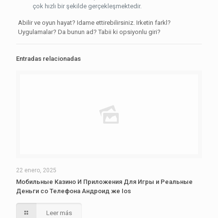
çok hızlı bir şekilde gerçekleşmektedir.
Abilir ve oyun hayat? Idame ettirebilirsiniz. Irketin farkl?
Uygulamalar? Da bunun ad? Tabii ki opsiyonlu giri?
Entradas relacionadas
22 enero, 2025
Мобильные Казино И Приложения Для Игры и Реальные
Деньги со Телефона Андроид же Ios
Leer más