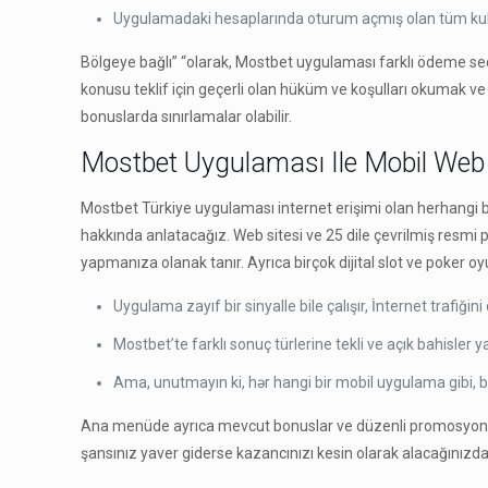
Uygulamadaki hesaplarında oturum açmış olan tüm kullan
Bölgeye bağlı” “olarak, Mostbet uygulaması farklı ödeme seç
konusu teklif için geçerli olan hüküm ve koşulları okumak v
bonuslarda sınırlamalar olabilir.
Mostbet Uygulaması Ile Mobil Web 
Mostbet Türkiye uygulaması internet erişimi olan herhangi bi
hakkında anlatacağız. Web sitesi ve 25 dile çevrilmiş resmi 
yapmanıza olanak tanır. Ayrıca birçok dijital slot ve poker o
Uygulama zayıf bir sinyalle bile çalışır, İnternet trafiğ
Mostbet’te farklı sonuç türlerine tekli ve açık bahisler ya
Ama, unutmayın ki, hər hangi bir mobil uygulama gibi, b
Ana menüde ayrıca mevcut bonuslar ve düzenli promosyonlar i
şansınız yaver giderse kazancınızı kesin olarak alacağınızd