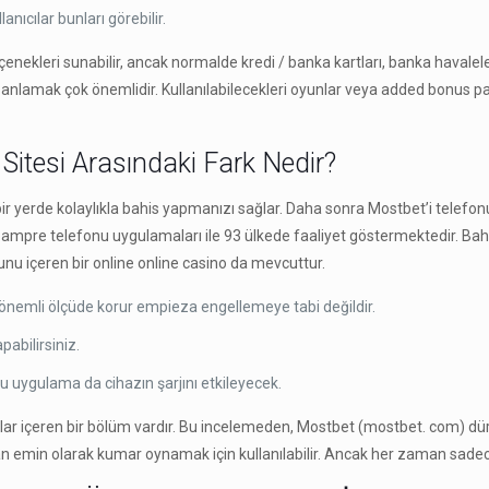
ıcılar bunları görebilir.
enekleri sunabilir, ancak normalde kredi / banka kartları, banka havale
e anlamak çok önemlidir. Kullanılabilecekleri oyunlar veya added bonus 
Sitesi Arasındaki Fark Nedir?
r yerde kolaylıkla bahis yapmanızı sağlar. Daha sonra Mostbet’i telefonu
pampre telefonu uygulamaları ile 93 ülkede faaliyet göstermektedir. Bah
yunu içeren bir online online casino da mevcuttur.
ini önemli ölçüde korur empieza engellemeye tabi değildir.
pabilirsiniz.
u uygulama da cihazın şarjını etkileyecek.
çeren bir bölüm vardır. Bu incelemeden, Mostbet (mostbet. com) dürüst b
an emin olarak kumar oynamak için kullanılabilir. Ancak her zaman sadece