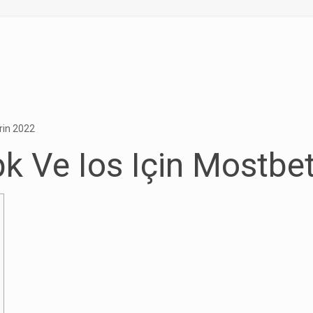
rin 2022
pk Ve Ios Için Mostbe