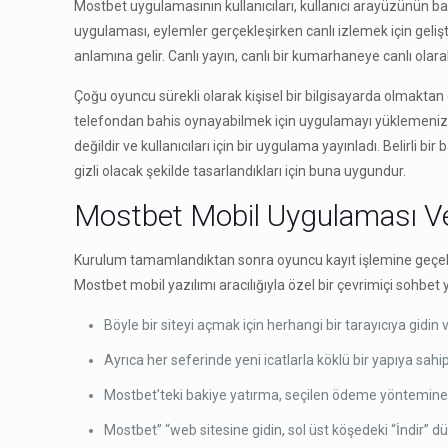
Mostbet uygulamasının kullanıcıları, kullanıcı arayüzünün basit 
uygulaması, eylemler gerçekleşirken canlı izlemek için gelişt
anlamına gelir. Canlı yayın, canlı bir kumarhaneye canlı ol
Çoğu oyuncu sürekli olarak kişisel bir bilgisayarda olmaktan
telefondan bahis oynayabilmek için uygulamayı yüklemeniz ve i
değildir ve kullanıcıları için bir uygulama yayınladı. Belirli bi
gizli olacak şekilde tasarlandıkları için buna uygundur.
Mostbet Mobil Uygulaması Ve 
Kurulum tamamlandıktan sonra oyuncu kayıt işlemine geçeb
Mostbet mobil yazılımı aracılığıyla özel bir çevrimiçi sohbet y
Böyle bir siteyi açmak için herhangi bir tarayıcıya gidin v
Ayrıca her seferinde yeni icatlarla köklü bir yapıya sahip
Mostbet’teki bakiye yatırma, seçilen ödeme yöntemine 
Mostbet” “web sitesine gidin, sol üst köşedeki “İndir” dü