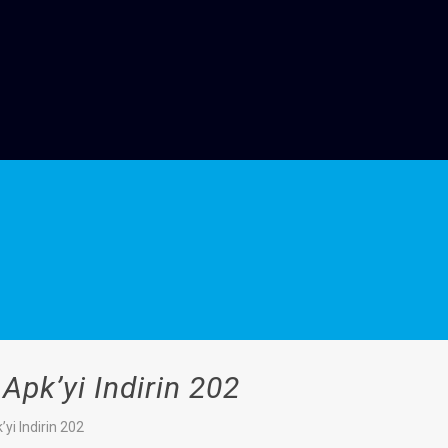
Apk’yi Indirin 202
yi Indirin 202