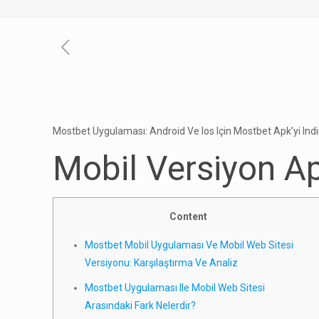
Mostbet Uygulaması: Android Ve Ios Için Mostbet Apk’yi Indi
Mobil Versiyon A
Content
Mostbet Mobil Uygulaması Ve Mobil Web Sitesi
Versiyonu: Karşılaştırma Ve Analiz
Mostbet Uygulaması Ile Mobil Web Sitesi
Arasındaki Fark Nelerdir?