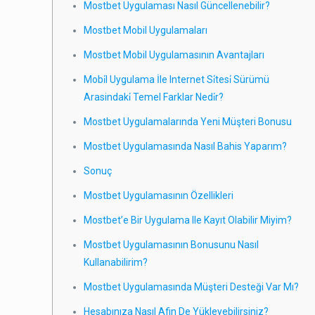
Mostbet Uygulaması Nasıl Güncellenebilir?
Mostbet Mobil Uygulamaları
Mostbet Mobil Uygulamasının Avantajları
Mobi̇l Uygulama İle Internet Si̇tesi̇ Sürümü
Arasindaki̇ Temel Farklar Nedi̇r?
Mostbet Uygulamalarında Yeni Müşteri Bonusu
Mostbet Uygulamasında Nasıl Bahis Yaparım?
Sonuç
Mostbet Uygulamasının Özellikleri
Mostbet’e Bir Uygulama Ile Kayıt Olabilir Miyim?
Mostbet Uygulamasının Bonusunu Nasıl
Kullanabilirim?
Mostbet Uygulamasında Müşteri Desteği Var Mı?
Hesabınıza Nasıl Afin De Yükleyebilirsiniz?