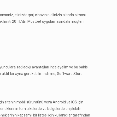
saniz, elinizde şarj cihazının elinizin altında olması
ük limiti 20 TL’dir. Mostbet uygulamasındaki müşteri
yunculara sağladığı avantajları inceleyelim ve bu bahis
n aktif bir ayna gerekebilir. İndirme, Software Store
çin sitenin mobil sürümünü veya Android ve iOS için
neklerinin tüm ülkelerde ve bölgelerde erişilebilir
klerinin kapsamlı bir listesi için kullanıcılar tarafından