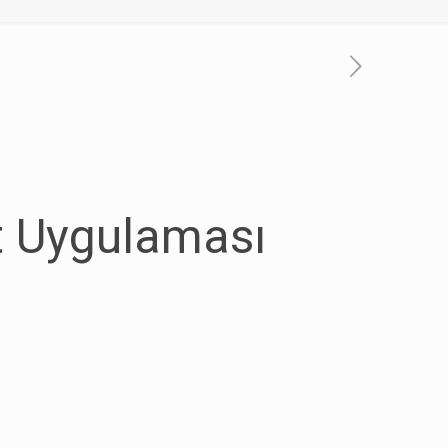
t Uygulaması