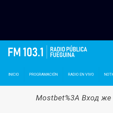
INICIO
PROGRAMACIÓN
RADIO EN VIVO
NOTI
Mostbet%3A Вход же