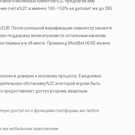
и многочисленных клиентов%2C предлагая ему”
нии счёта%2C а именно 100–150% на депозит же до 285
и EUR. После успешной верификации севилестр сможете
чную поддержку веем игрокам по остальным каналам
бое первых и в об месте. Промокод MostBet HUGE можно
окоен и доверие к игровому процессу. Ежедневно
ерительную обстановку%2C и которой игроки быть
то предоставляет доступ второму азартным
олную доступ ко о функциям платформы же любое
 и же мобильном приложении.