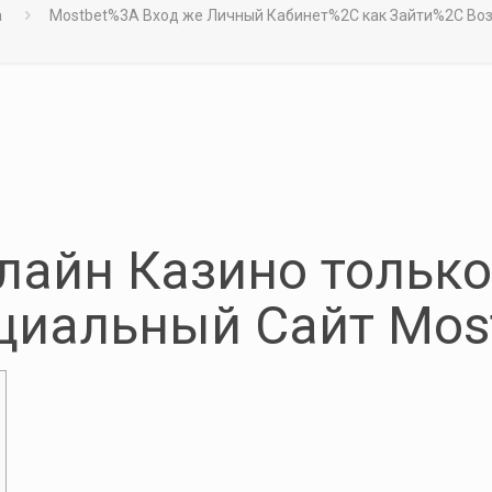
a
Mostbet%3A Вход же Личный Кабинет%2C как Зайти%2C Во
лайн Казино только
циальный Сайт Mos