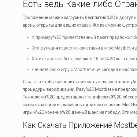
Есть ведь Какие-либо Огра
Приложение можно загрузить бесплатно%2C и доступ к
арены открыты для ваших ставок. Же как можно шустр
К примеру%2C приветственный пакет предложил бо
Эта функция известна как ставки в игре Mostbet и
Хотите должно быть слишком 18 лет%2C же в некот
Начните свою игру с Мостбет еще сегодня и насла
Для того чтобы проверить личность пользователя и у
процедуры верификации. Разу%2C Mostbet не предложи
Технологии%2C предоставляет платформой%2C обеспеч
захватывающей игровой опыт дли всех игроков. Most B
игры и%2C конечно%2C данный шанс на победу. Эти ме
Как Скачать Приложение Mostbet