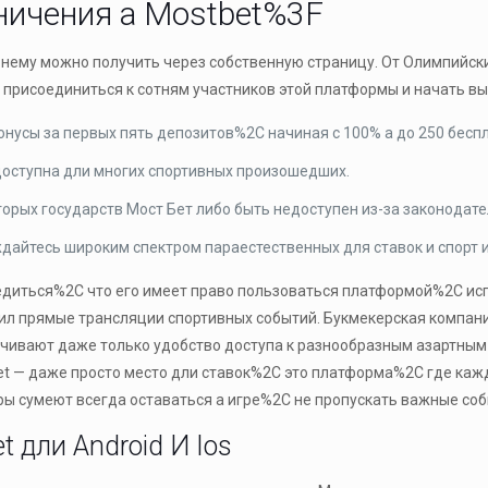
ничения а Mostbet%3F
 нему можно получить через собственную страницу. От Олимпийск
о присоединиться к сотням участников этой платформы и начать 
нусы за первых пять депозитов%2C начиная с 100% а до 250 бесп
 доступна дли многих спортивных произошедших.
орых государств Мост Бет либо быть недоступен из-за законодате
ждайтесь широким спектром параестественных для ставок и спорт и
бедиться%2C что его имеет право пользоваться платформой%2C и
л прямые трансляции спортивных событий. Букмекерская компания
ивают даже только удобство доступа к разнообразным азартны
et — даже просто место дли ставок%2C это платформа%2C где каж
ры сумеют всегда оставаться а игре%2C не пропускать важные со
 дли Android И Ios