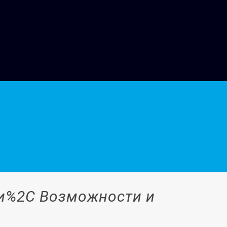
ти%2C Возможности и