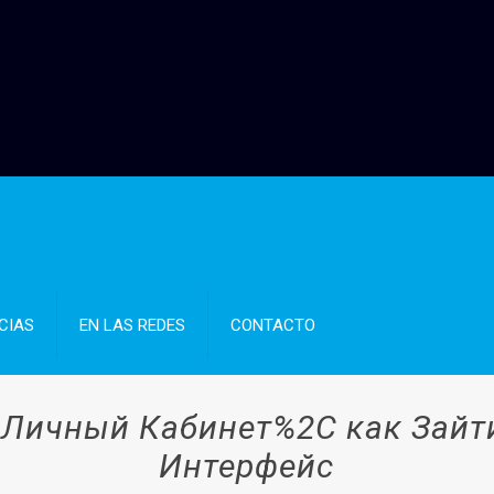
CIAS
EN LAS REDES
CONTACTO
 Личный Кабинет%2C как Зай
Интерфейс