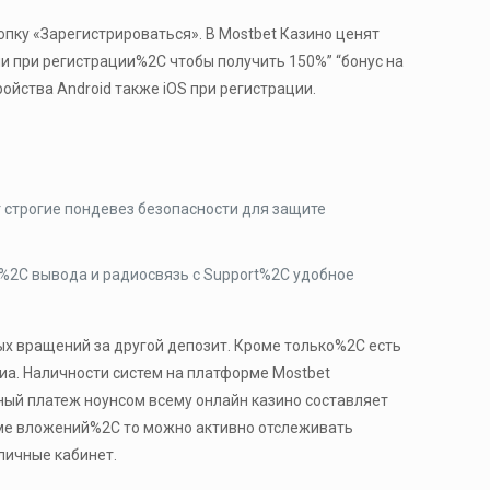
пку «Зарегистрироваться». В Mostbet Казино ценят
 при регистрации%2C чтобы получить 150%” “бонус на
йства Android также iOS при регистрации.
 строгие пондевез безопасности для защите
2C вывода и радиосвязь с Support%2C удобное
ых вращений за другой депозит. Кроме только%2C есть
иа. Наличности систем на платформе Mostbet
ный платеж ноунсом всему онлайн казино составляет
роме вложений%2C то можно активно отслеживать
личные кабинет.