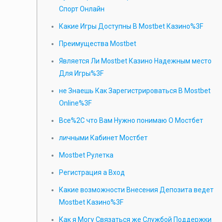
Спорт Онлайн
Какие Игры Доступны В Mostbet Казино%3F
Преимущества Mostbet
Является Ли Mostbet Казино Надежным место
Для Игры%3F
не Знаешь Как Зарегистрироваться В Mostbet
Online%3F
Все%2C что Вам Нужно понимаю О Мостбет
личными Кабинет Мостбет
Mostbet Рулетка
Регистрация а Вход
Какие возможности Внесения Депозита ведет
Mostbet Казино%3F
Как я Могу Связаться же Службой Поддержки