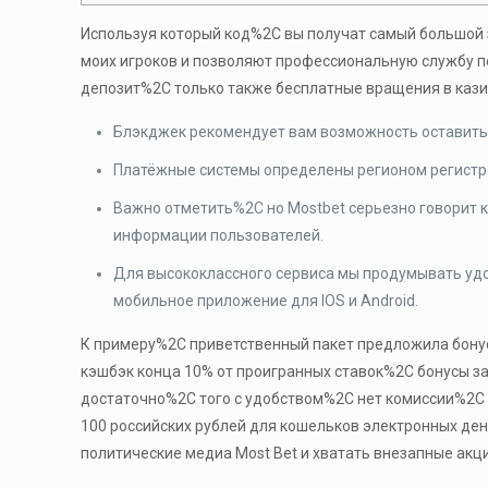
Используя который код%2C вы получат самый большой з
моих игроков и позволяют профессиональную службу п
депозит%2C только также бесплатные вращения в казин
Блэкджек рекомендует вам возможность оставить 
Платёжные системы определены регионом регистра
Важно отметить%2C но Mostbet серьезно говорит 
информации пользователей.
Для высококлассного сервиса мы продумывать уд
мобильное приложение для IOS и Android.
К примеру%2C приветственный пакет предложила бонус
кэшбэк конца 10% от проигранных ставок%2C бонусы з
достаточно%2C того с удобством%2C нет комиссии%2C 
100 российских рублей для кошельков электронных ден
политические медиа Most Bet и хватать внезапные акци