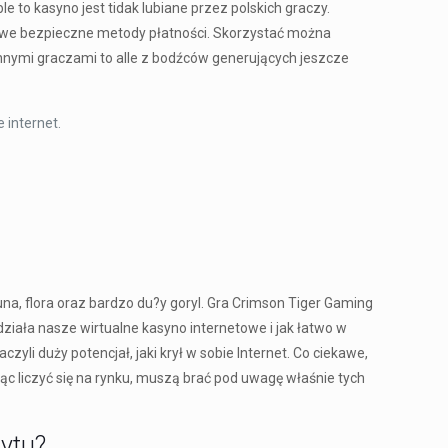
 to kasyno jest tidak lubiane przez polskich graczy.
ne we bezpieczne metody płatności. Skorzystać można
 z innymi graczami to alle z bodźców generujących jeszcze
 internet.
auna, flora oraz bardzo du?y goryl. Gra Crimson Tiger Gaming
działa nasze wirtualne kasyno internetowe i jak łatwo w
zyli duży potencjał, jaki krył w sobie Internet. Co ciekawe,
ąc liczyć się na rynku, muszą brać pod uwagę właśnie tych
zytu?