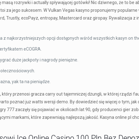
są rozrywki i actually spływającej gotówki! Nic dziwnego, że to be able
 co stoi za jego sukcesem. W Vulkan Vegas kasyno proponujemy popular
ecard, Trustly, ecoPayz, entropay, Mastercard oraz giropay. Rywalizacja
a z najkorzystniejszych opcji dostępnych wśród wszystkich kasyn on the
certyfikatem eCOGRA.
grać duże jackpoty i nagrody pieniężne.
ołecznościowych.
ażna, yak ta na pieniądze.
 który przenosi gracza carry out tajemniczej dżungli, w której rządzi f
arto poznać już watts wersji demo. By dowiedzieć się więcej o tym, jak 
y 777 zaczęły się pojawiać w okolicach lat 90, gdy producenci gier zobac
cymi markami, które zapewniają najlepszą jakość. Kasyna online pl chc
sowi Ice Online Casino 100 Pln Bez Depo