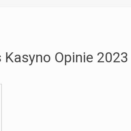
 Kasyno Opinie 2023