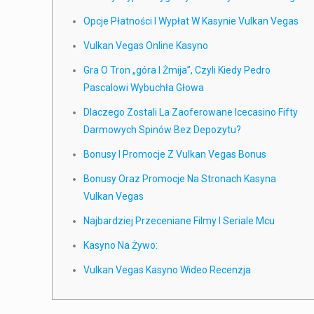
Opcje Płatności I Wypłat W Kasynie Vulkan Vegas
Vulkan Vegas Online Kasyno
Gra O Tron „góra I Żmija”, Czyli Kiedy Pedro
Pascalowi Wybuchła Głowa
Dlaczego Zostali La Zaoferowane Icecasino Fifty
Darmowych Spinów Bez Depozytu?
Bonusy I Promocje Z Vulkan Vegas Bonus
Bonusy Oraz Promocje Na Stronach Kasyna
Vulkan Vegas
Najbardziej Przeceniane Filmy I Seriale Mcu
Kasyno Na Żywo:
Vulkan Vegas Kasyno Wideo Recenzja