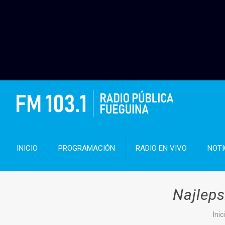
INICIO
PROGRAMACIÓN
RADIO EN VIVO
NOTI
Najleps
Inic