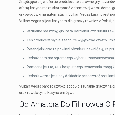
Znajdujące się w ofercie produkcje to zarówno gry hazard
ofertą kasyna może skorzystać z darmowej wersji demo, gd
gry owocówki na automatach. Vulkan Vegas kasyno jest po
Vulkan Vegas pl jest kasynem dla graczy również z Polski, 
Wirtualne maszyny, gry insta, karcianki, czy ruletki z
Ten producent słynie z tego, że wyjątkowo często um
Potencjalni gracze powinni również upewnić się, że prz
Jednak pomimo ogromnego wyboru i zaawansowana, gr
Pomocne jest to, że z bezpłatnego testowania mogą 
Jednak ważne jest, aby dokładnie przeczytać regula
Vulkan Vegas bardzo szybko zdobyło zaufanie graczy na c
oraz rewelacyjne kasyno em żywo.
Od Amatora Do Filmowca O