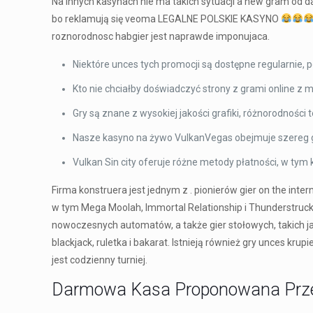
Na innych kasynach nie ma takich sytuacji a new gram od da
bo reklamują się veoma LEGALNE POLSKIE KASYNO
roznorodnosc habgier jest naprawde imponujaca.
Niektóre unces tych promocji są dostępne regularnie,
Kto nie chciałby doświadczyć strony z grami online
Gry są znane z wysokiej jakości grafiki, różnorodności
Nasze kasyno na żywo VulkanVegas obejmuje szereg gi
Vulkan Sin city oferuje różne metody płatności, w tym
Firma konstruera jest jednym z . pionierów gier on the int
w tym Mega Moolah, Immortal Relationship i Thunderstruck
nowoczesnych automatów, a także gier stołowych, takich jak
blackjack, ruletka i bakarat. Istnieją również gry unces kr
jest codzienny turniej.
Darmowa Kasa Proponowana Prze