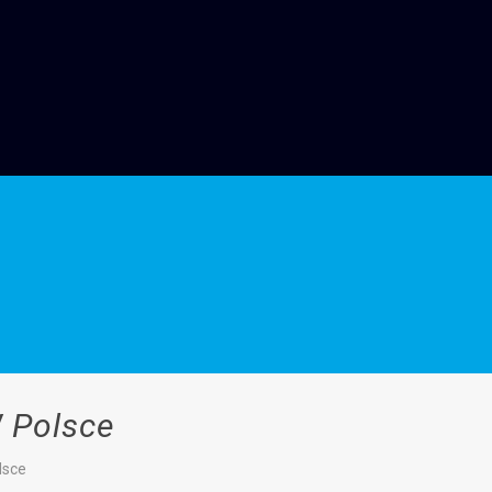
W Polsce
lsce