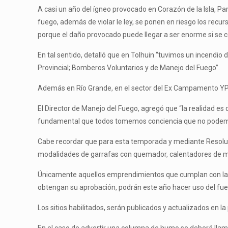
A casi un año del ígneo provocado en Corazón de la Isla, Pa
fuego, además de violar le ley, se ponen en riesgo los rec
porque el daño provocado puede llegar a ser enorme si se 
En tal sentido, detalló que en Tolhuin “tuvimos un incendio 
Provincial; Bomberos Voluntarios y de Manejo del Fuego”.
Además en Río Grande, en el sector del Ex Campamento YPF s
El Director de Manejo del Fuego, agregó que “la realidad es 
fundamental que todos tomemos conciencia que no podemos v
Cabe recordar que para esta temporada y mediante Resoluc
modalidades de garrafas con quemador, calentadores de mont
Únicamente aquellos emprendimientos que cumplan con las c
obtengan su aprobación, podrán este año hacer uso del fueg
Los sitios habilitados, serán publicados y actualizados en
En el caso de advertir una columna de humo se deberá llama