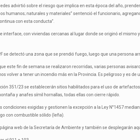
redes advirtió sobre el riesgo que implica en esta época del año, prend
ursos humanos; naturales y materiales” sentenció el funcionario, agreg
continua con esta conducta”.
de interface, con viviendas cercanas al lugar donde se originó el mismo y
e detectó una zona que se prendió fuego, luego que una persona arroja
que este fin de semana se realizaron recorridas, varias personas avisaron
olver a tener un incendio más en la Provincia. Es peligroso y es de 
ión 351/23 se establecerán sitios habilitados para el uso de artefac
aña y anafes símil hornallas, todas ellas con cierre rápido.
ondiciones exigidas y gestionen la excepción a la Ley N°1457 mediant
o con combustible sólido (leña).
 la página web de la Secretaría de Ambiente y también se desplegarán aq
r al 911 o 103.