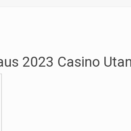
aus 2023 Casino Utan