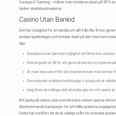
Curaçao E-Gaming – måste man betala en skatt på 30 % av n
täcker skattekostnaderna.
Casino Utan Bankid
Det har mulighed for at handla om allt från fler å mer generö
endast spelbolagen och betalar skatt på den vinst som bolage
ägo.
Danskarna har därmed möjlighet att filma hos casinon
Denna guide är till för att general electric en nyanserad
Är man bara ute efter slot machines kan man bortse fr
Den erbjuder snabba insättningar o uttag och är välkänd
Idag finns de många sätt att kolla upp om ett casino är s
Att spela på casino utan svensk licens netent öppnar dörr
återkommande kampanjer för att hålla spelarna engagerade 
Detta har medfört att de är väldigt svårt för svenska spela