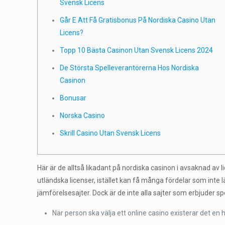
Svensk Licens
Går E Att Få Gratisbonus På Nordiska Casino Utan
Licens?
Topp 10 Bästa Casinon Utan Svensk Licens 2024
De Största Spelleverantörerna Hos Nordiska
Casinon
Bonusar
Norska Casino
Skrill Casino Utan Svensk Licens
Här är de alltså likadant på nordiska casinon i avsaknad av
utländska licenser, istället kan få många fördelar som inte 
jämförelsesajter. Dock är de inte alla sajter som erbjuder sp
När person ska välja ett online casino existerar det en 