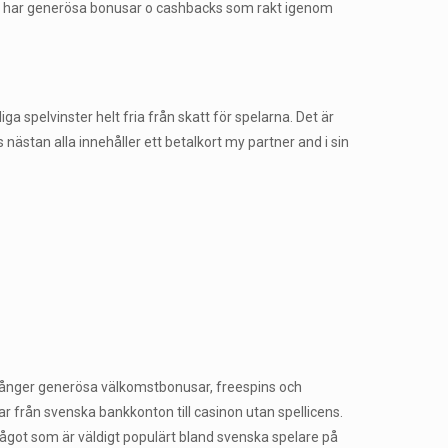
ter har generösa bonusar o cashbacks som rakt igenom
a spelvinster helt fria från skatt för spelarna. Det är
nästan alla innehåller ett betalkort my partner and i sin
 gånger generösa välkomstbonusar, freespins och
från svenska bankkonton till casinon utan spellicens.
något som är väldigt populärt bland svenska spelare på