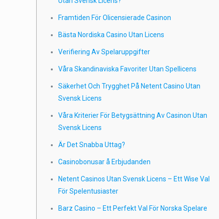
Utan Svensk Licens?
Framtiden För Olicensierade Casinon
Bästa Nordiska Casino Utan Licens
Verifiering Av Spelaruppgifter
Våra Skandinaviska Favoriter Utan Spellicens
Säkerhet Och Trygghet På Netent Casino Utan
Svensk Licens
Våra Kriterier För Betygsättning Av Casinon Utan
Svensk Licens
Är Det Snabba Uttag?
Casinobonusar å Erbjudanden
Netent Casinos Utan Svensk Licens – Ett Wise Val
För Spelentusiaster
Barz Casino – Ett Perfekt Val För Norska Spelare