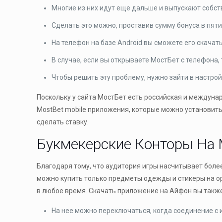
Многие из них идут еще дальше и выпускают собст
Сделать это можно, проставив сумму бонуса в пяти
На телефон на базе Android вы сможете его скачат
В случае, если вы открываете МостБет с телефона,
Чтобы решить эту проблему, нужно зайти в настрой
Поскольку у сайта МостБет есть российская и междуна
MostBet mobile приложения, которые можно установить 
сделать ставку.
Букмекерские Конторы На
Благодаря тому, что аудитория игры насчитывает более
можно купить только предметы одежды и стикеры на ор
в любое время. Скачать приложение на Айфон вы также м
На нее можно переключаться, когда соединение с 