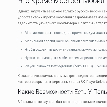
Что Кроме Мостбет Мобил
Однако загрузить ее можно только с русской версии с
удобства своих игроков компания разрабатывает новы
вдали от стационарного компьютера. Но чтобы не терят
Многие конторы в последнее время придумывают и
Мобильная версия, как и основной сайт, уязвима 
Чтобы сохранять доступ к ставкам, можно использ
Нужно понимать, что моби версия и приложение и
PlayerUnknown’s Battlegrounds (сокр. PUBG) — экшн
К сожалению, возможность смотреть видеотрансляции ма
конторы оформлен в фирменных тонах БК. PlayerUnknown
Какие Возможности Есть У Поль
В большинстве случаев баннер с предложением скачат