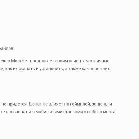
файлов.
кмекер МостБет предлагает своим клиентам отличные
как их скачать и установить, а также как через них
не придется. Донат не влияет на геймплей, за деньги
ете пользоваться мобильными ставками с любого места