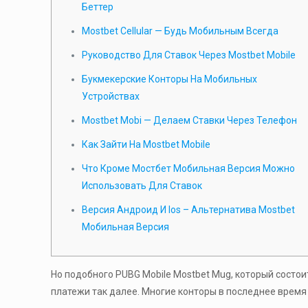
Беттер
Mostbet Cellular — Будь Мобильным Всегда
Руководство Для Ставок Через Mostbet Mobile
Букмекерские Конторы На Мобильных
Устройствах
Mostbet Mobi — Делаем Ставки Через Телефон
Как Зайти На Mostbet Mobile
Что Кроме Мостбет Мобильная Версия Можно
Использовать Для Ставок
Версия Андроид И Ios – Альтернатива Mostbet
Мобильная Версия
Но подобного PUBG Mobile Mostbet Mug, который состо
платежи так далее. Многие конторы в последнее врем