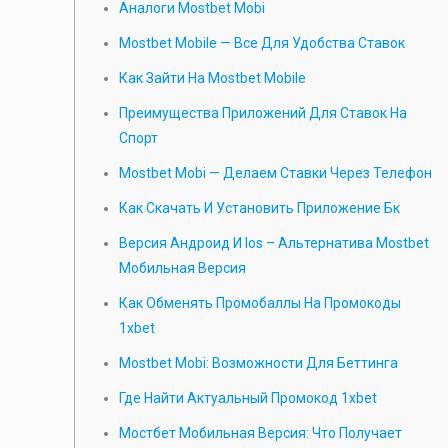
Аналоги Mostbet Mobi
Mostbet Mobile — Все Для Удобства Ставок
Как Зайти На Mostbet Mobile
Преимущества Приложений Для Ставок На
Спорт
Mostbet Mobi — Делаем Ставки Через Телефон
Как Скачать И Установить Приложение Бк
Версия Андроид И Ios – Альтернатива Mostbet
Мобильная Версия
Как Обменять Промобаллы На Промокоды
1xbet
Mostbet Mobi: Возможности Для Беттинга
Где Найти Актуальный Промокод 1xbet
Мостбет Мобильная Версия: Что Получает