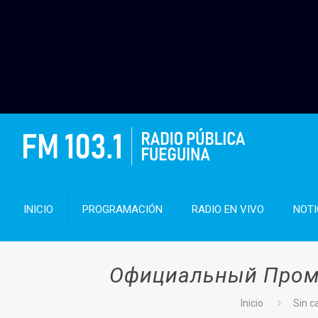
INICIO
PROGRAMACIÓN
RADIO EN VIVO
NOTI
Официальный Промо
Inicio
Sin c