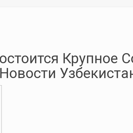
Состоится Крупное 
Новости Узбекистан