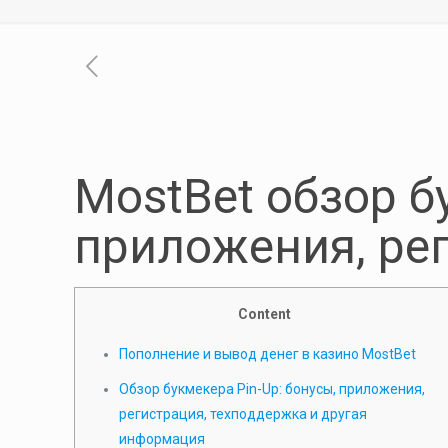
MostBet обзор 
приложения, ре
Content
Пополнение и вывод денег в казино MostBet
Обзор букмекера Pin-Up: бонусы, приложения,
регистрация, техподдержка и другая
информация