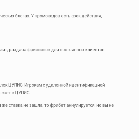
еских блогах. У промокодов есть срок действия,
озит, раздача фриспинов для постоянных клиентов.
шелек ЦУПИС. Игрокам с удаленной идентификацией
 счет в ЦУПИС.
 же ставка не зашла, то фрибет аннулируется, но вы не