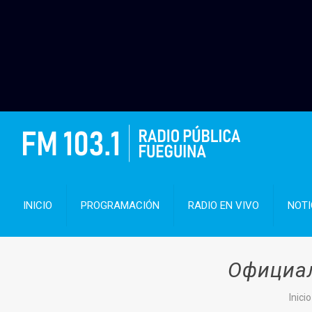
INICIO
PROGRAMACIÓN
RADIO EN VIVO
NOTI
Официал
Inicio