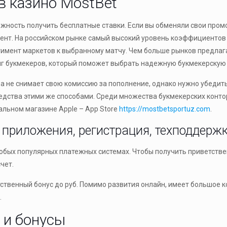
в казино MostBet
жность получить бесплатные ставки. Если вы обменяли свои пром
ент. На российском рынке самый высокий уровень коэффициентов
тимент маркетов к выбранному матчу. Чем больше рынков предлага
нг букмекеров, который поможет выбрать надежную букмекерскую 
 не снимает свою комиссию за пополнение, однако нужно убедить
едства этими же способами. Среди множества букмекерских конто
альном магазине Apple – App Store
https://mostbetsportuz.com
.
, приложения, регистрация, техподдер
бых популярных платежных системах. Чтобы получить приветствен
чет.
ственный бонус до руб. Помимо развития онлайн, имеет большое к
.
 и бонусы