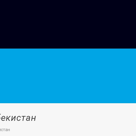
бекистан
истан