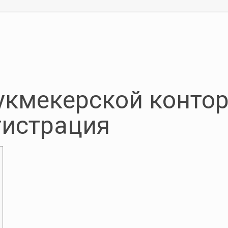
букмекерской конто
гистрация