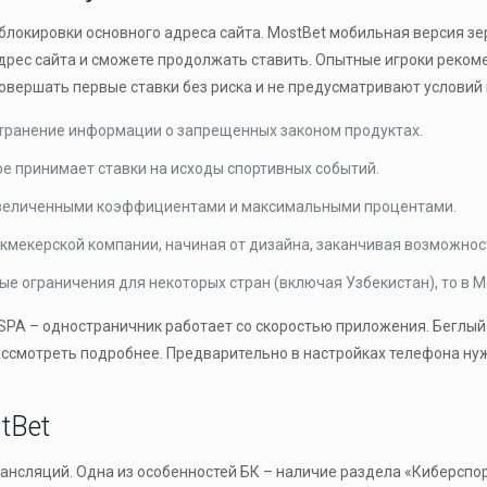
блокировки основного адреса сайта. MostBet мобильная версия зе
дрес сайта и сможете продолжать ставить. Опытные игроки реко
вершать первые ставки без риска и не предусматривают условий 
странение информации о запрещенных законом продуктах.
ое принимает ставки на исходы спортивных событий.
 увеличенными коэффициентами и максимальными процентами.
укмекерской компании, начиная от дизайна, заканчивая возможнос
 ограничения для некоторых стран (включая Узбекистан), то в Mo
SPA – одностраничник работает со скоростью приложения. Беглы
ассмотреть подробнее. Предварительно в настройках телефона нуж
tBet
нсляций. Одна из особенностей БК – наличие раздела «Киберспор