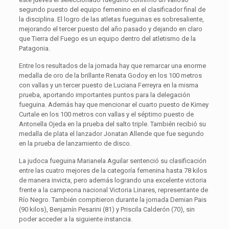
segundo puesto del equipo femenino en el clasificador final de
la disciplina. El logro de las atletas fueguinas es sobresaliente,
mejorando el tercer puesto del año pasado y dejando en claro
que Tierra del Fuego es un equipo dentro del atletismo de la
Patagonia.
Entre los resultados de la jornada hay que remarcar una enorme
medalla de oro de la brillante Renata Godoy en los 100 metros
con vallas y un tercer puesto de Luciana Ferreyra en la misma
prueba, aportando importantes puntos para la delegación
fueguina. Además hay que mencionar el cuarto puesto de Kimey
Curtale en los 100 metros con vallas y el séptimo puesto de
Antonella Ojeda en la prueba del salto triple. También recibió su
medalla de plata el lanzador Jonatan Allende que fue segundo
en la prueba de lanzamiento de disco.
La judoca fueguina Marianela Aguilar sentenció su clasificación
entre las cuatro mejores de la categoría femenina hasta 78 kilos
de manera invicta, pero además logrando una excelente victoria
frente a la campeona nacional Victoria Linares, representante de
Río Negro. También compitieron durante la jornada Demian Pais
(90 kilos), Benjamín Pesarini (81) y Priscila Calderón (70), sin
poder acceder a la siguiente instancia.