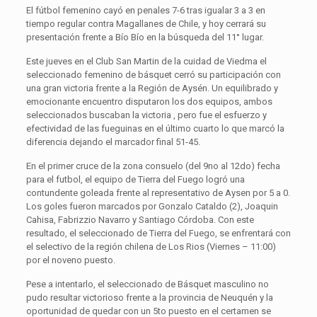
El fútbol femenino cayó en penales 7-6 tras igualar 3 a 3 en
tiempo regular contra Magallanes de Chile, y hoy cerrará su
presentación frente a Bío Bío en la búsqueda del 11° lugar.
Este jueves en el Club San Martin de la cuidad de Viedma el
seleccionado femenino de básquet cerró su participación con
una gran victoria frente a la Región de Aysén. Un equilibrado y
emocionante encuentro disputaron los dos equipos, ambos
seleccionados buscaban la victoria , pero fue el esfuerzo y
efectividad de las fueguinas en el último cuarto lo que marcó la
diferencia dejando el marcador final 51-45.
En el primer cruce de la zona consuelo (del 9no al 12do) fecha
para el futbol, el equipo de Tierra del Fuego logró una
contundente goleada frente al representativo de Aysen por 5 a 0.
Los goles fueron marcados por Gonzalo Cataldo (2), Joaquin
Cahisa, Fabrizzio Navarro y Santiago Córdoba. Con este
resultado, el seleccionado de Tierra del Fuego, se enfrentará con
el selectivo de la región chilena de Los Rios (Viernes – 11:00)
por el noveno puesto.
Pese a intentarlo, el seleccionado de Básquet masculino no
pudo resultar victorioso frente a la provincia de Neuquén y la
oportunidad de quedar con un 5to puesto en el certamen se