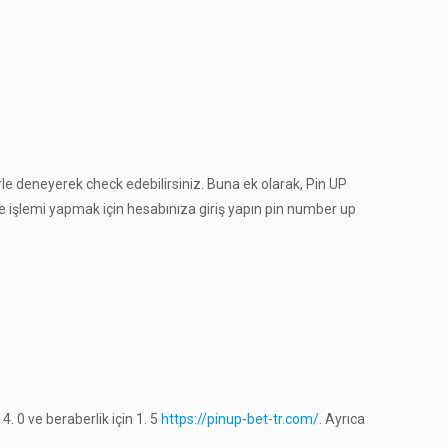
rle deneyerek check edebilirsiniz. Buna ek olarak, Pin UP
me işlemi yapmak için hesabınıza giriş yapın pin number up
4. 0 ve beraberlik için 1. 5
https://pinup-bet-tr.com/
. Ayrıca