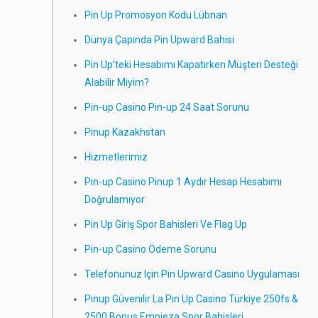
Pin Up Promosyon Kodu Lübnan
Dünya Çapında Pin Upward Bahisi
Pin Up’teki Hesabımı Kapatırken Müşteri Desteği
Alabilir Miyim?
Pin-up Casino Pin-up 24 Saat Sorunu
Pinup Kazakhstan
Hizmetlerimiz
Pin-up Casino Pinup 1 Aydır Hesap Hesabımı
Doğrulamıyor
Pin Up Giriş Spor Bahisleri Ve Flag Up
Pin-up Casino Ödeme Sorunu
Telefonunuz Için Pin Upward Casino Uygulaması
Pinup Güvenilir La Pin Up Casino Türkiye 250fs &
2500 Bonus Empieza Spor Bahisleri