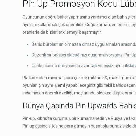
Pin Up Promosyon Kodu Lüb
Oyuncunun doğru bahsi yapmasına yardımcı olan bahisçileri, t
aynısını kullanmak çok önemlidir. Çoğu zaman, en önemli oyun
oranlarla da bizleri etkilemeyi başarmıştır.
Bahis bürolarının olmazsa olmaz uygulamaları arasında 
Düzenli bir bahisçi olacağınızı düşünmüyorsanız, Pin 
Çünkü casino dünyasında avantajlı ve eşsiz ayrıcalıklara 
Platformdan minimal para çekme miktarı 5$, maksimum afin de
oyunlar için aynı işlemi yapabileceğiniz gibi tekli bahis seçen
India’nın en önemli özelliği, maçlarında oldukça düşük oranla
Dünya Çapında Pin Upwards Bahis
Pin-up, Kıbrıs’ta kurulmuş bir kumarhanedir ve Rusya ve Ukr
Pin up casino sitesine para atmayın haşat olursunuz sizle d