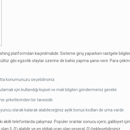
shing platformdan kaçınılmalıdır. Sisteme giriş yaparken rastgele bilgile
kültür gibi egzotik olaylar üzerine de bahis yapma şansı verir. Para çek
atta konumunuzu seçebilirsiniz.
ulamak için kullandığı kişisel ve mali bilgileri göndermeniz gerekir.
is şirketlerinden bir tanesidir.
 oyuncu olarak kalarak alabileceğiniz aylık bonus kodları de uma vardır.
akıllı telefonlarda çalışmaz. Popüler oranlar sonucu içerir, galibiyet için 
 5, 0’ı alabilir ve en iddialı oran olan several, 0’ı bekleyebilirsiniz.