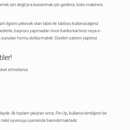
enmek için değil pra kazanmak için geldiniz, boks makinesi.
in ilgisini çekecek olan tablo ile tabloyu kullanacağınız
u nedenle, başvuru yapmadan önce banka kartınızı veya e-
n sunulan formu doldurmalıdır. Diyelim yatırım yaptınız
ler!
ikkat etmelisiniz.
r. İlk toplam çıkıştan önce, Pin Up, kullanıcı kimliğinin bir
tekil oyuncuyu içerisinde barındırmaktadır.