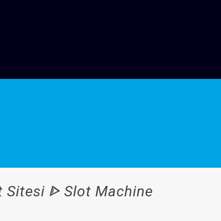
 Sitesi ᐈ Slot Machine