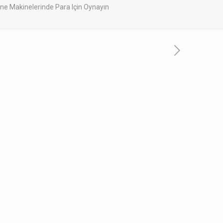
ne Makinelerinde Para Için Oynayın