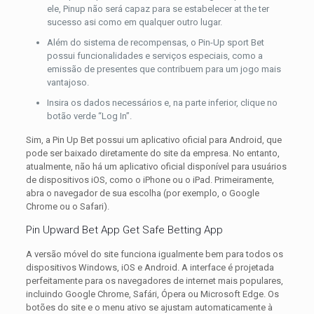
ele, Pinup não será capaz para se estabelecer at the ter
sucesso asi como em qualquer outro lugar.
Além do sistema de recompensas, o Pin-Up sport Bet
possui funcionalidades e serviços especiais, como a
emissão de presentes que contribuem para um jogo mais
vantajoso.
Insira os dados necessários e, na parte inferior, clique no
botão verde “Log In”.
Sim, a Pin Up Bet possui um aplicativo oficial para Android, que
pode ser baixado diretamente do site da empresa. No entanto,
atualmente, não há um aplicativo oficial disponível para usuários
de dispositivos iOS, como o iPhone ou o iPad. Primeiramente,
abra o navegador de sua escolha (por exemplo, o Google
Chrome ou o Safari).
Pin Upward Bet App Get Safe Betting App
A versão móvel do site funciona igualmente bem para todos os
dispositivos Windows, iOS e Android. A interface é projetada
perfeitamente para os navegadores de internet mais populares,
incluindo Google Chrome, Safári, Ópera ou Microsoft Edge. Os
botões do site e o menu ativo se ajustam automaticamente à