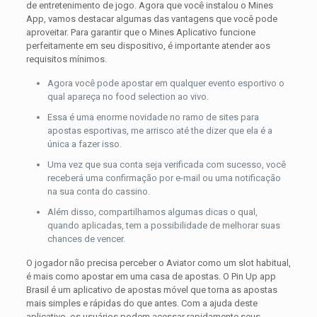
de entretenimento de jogo. Agora que você instalou o Mines
App, vamos destacar algumas das vantagens que você pode
aproveitar. Para garantir que o Mines Aplicativo funcione
perfeitamente em seu dispositivo, é importante atender aos
requisitos mínimos.
Agora você pode apostar em qualquer evento esportivo o
qual apareça no food selection ao vivo.
Essa é uma enorme novidade no ramo de sites para
apostas esportivas, me arrisco até the dizer que ela é a
única a fazer isso.
Uma vez que sua conta seja verificada com sucesso, você
receberá uma confirmação por e-mail ou uma notificação
na sua conta do cassino.
Além disso, compartilhamos algumas dicas o qual,
quando aplicadas, tem a possibilidade de melhorar suas
chances de vencer.
O jogador não precisa perceber o Aviator como um slot habitual,
é mais como apostar em uma casa de apostas. O Pin Up app
Brasil é um aplicativo de apostas móvel que torna as apostas
mais simples e rápidas do que antes. Com a ajuda deste
aplicativo, os usuários podem acessar rapidamente seus