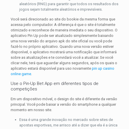
aleatórios (RNG) para garantir que todos os resultados dos
jogos sejam totalmente aleatórios e imprevisíveis.
Você será direcionado ao site do bookie da mesma forma que
acessa pelo computador. A diferença é que o site é totalmente
otimizado e reconhece de maneira imediata o seu dispositivo. O
aplicativo Pin Up pode ser atualizado simplesmente baixando
uma nova versão do arquivo apk do site oficial ou você pode
fazê-lo no próprio aplicativo. Quando uma nova versão estiver
disponível, o aplicativo mostrará uma notificação que informará
sobre as atualizações e te convidará você a atualizar. Se você
clicar nele, terá que aguardar alguns segundos, após os quais o
aplicativo estará disponível para uso novamente
pin up casino
online game
.
Use o Pin-Up Bet App em diferentes tipos de
competições
Em um dispositivo móvel, o design do site é diferente da versão
principal. Você pode baixar a versão do smartphone a qualquer
momento em nosso site.
Essa é uma grande inovação no mercado sobre sites de
apostas esportivas, me arrisco até a dizer que ela é a única