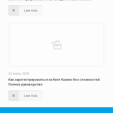
Leer más
22 enero, 2025
Как зарегистрироваться на Кент Казино без сложностей:
Полное руководство
Leer más