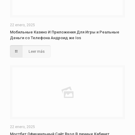
22 enero, 2025
Мобильные Казино И Приложения Для Игры и Реальные
Деньги со Телефона Андроид же Ios
Leer más
22 enero, 2025
Мостбет Официальный Сайт Вход В личные Кабинет