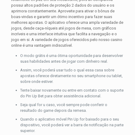
possui altos padrões de proteção 2 dados do usuário e os
aprimora constantemente. Aproveite para ativar o bônus de
boas-vindas e garantir um ótimo incentivo para fazer suas
melhores apostas. O aplicativo oferece uma ampla variedade de
jogos, desde caça-níqueis até jogos de mesa, com gráficos
incríveis e uma interface intuitiva que facilita a navegação e o
jogo em si. A variedade de jogos oferecidos pelo nosso casino
online é uma vantagem indiscutível.
O modo grátis é uma ótima oportunidade para desenvolver
suas habilidades antes de jogar com dinheiro real.
Assim, você poderá usar tudo o qual essa casa sobre
apostas oferece diretamente no seu smartphone ou tablet,
sobre onde estiver.
Tente baixar novamente ou entre em contato com o suporte
do Pin Up Bet para obter assistência adicional.
Seja qual for u caso, você sempre pode conferir o
resultado do game depois da remesa.
Quando o aplicativo móvel Pin Up for baixado para o seu
dispositivo, você poderá ver a barra de notificação na parte
superior.