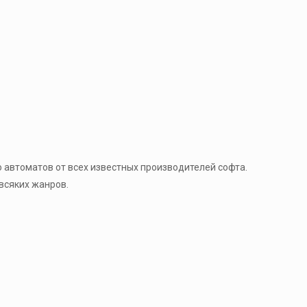
 автоматов от всех известных производителей софта.
всяких жанров.