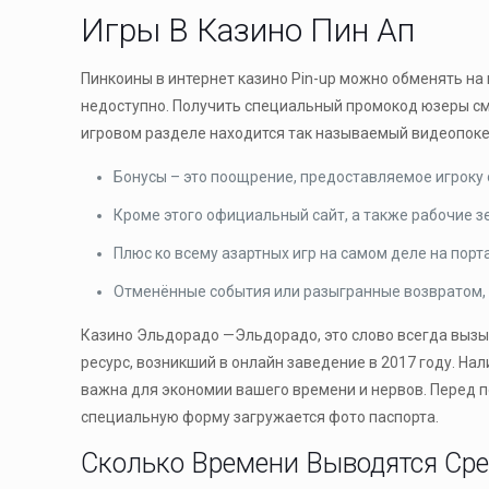
Игры В Казино Пин Ап
Пинкоины в интернет казино Pin-up можно обменять на
недоступно. Получить специальный промокод юзеры смог
игровом разделе находится так называемый видеопокер
Бонусы – это поощрение, предоставляемое игроку
Кроме этого официальный сайт, а также рабочие 
Плюс ко всему азартных игр на самом деле на пор
Отменённые события или разыгранные возвратом, 
Казино Эльдорадо —Эльдорадо, это слово всегда вызы
ресурс, возникший в онлайн заведение в 2017 году. На
важна для экономии вашего времени и нервов. Перед п
специальную форму загружается фото паспорта.
Сколько Времени Выводятся Сре