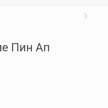
ие Пин Ап