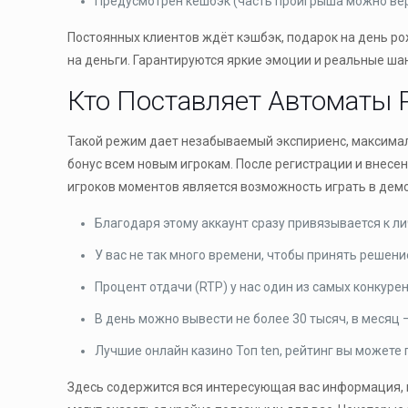
Предусмотрен кешбэк (часть проигрыша можно вер
Постоянных клиентов ждёт кэшбэк, подарок на день р
на деньги. Гарантируются яркие эмоции и реальные ша
Кто Поставляет Автоматы P
Такой режим дает незабываемый экспириенс, максимал
бонус всем новым игрокам. После регистрации и внесе
игроков моментов является возможность играть в демор
Благодаря этому аккаунт сразу привязывается к л
У вас не так много времени, чтобы принять решени
Процент отдачи (RTP) у нас один из самых конкуре
В день можно вывести не более 30 тысяч, в месяц — 
Лучшие онлайн казино Топ ten, рейтинг вы можете 
Здесь содержится вся интересующая вас информация, к