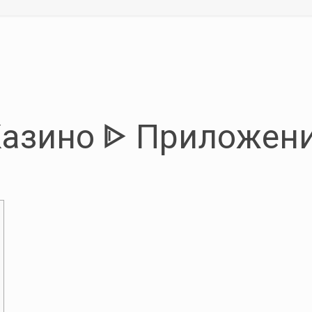
 Казино ᐈ Приложен