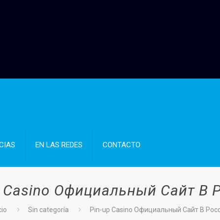
CIAS
EN LAS REDES
CONTACTO
p Casino Официальный Сайт В 
cio
Sin categoría
Pin-up Casino Официальный Сайт В Рос