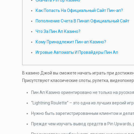
Скачать Pin Up Казино
Как Попасть На Официальный Сайт Пин-ап?
Пополнение Счета В Пинап Официальный Сайт
Что За Пин Ап Казино?
Кому Принадлежит Пин-ап Казино?
Игровые Автоматы И Провайдеры Пин Ап
В казино Джой вы сможете начать играть при достижен
Присутствуют классические слоты, рулетка, видеопоке
Пин Ап Казино ориентировано не только на русско
“Lightning Roulette” – это одна из лучших версий игр
Нужно быть зарегистрированным клиентом и делать
Прежде чем изучать вывод средств в Pin Upwards,