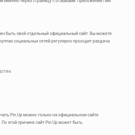
ми именно через страницу с отзывами. Приложение Пин
лжен быть свой отдельный официальный сайт. Вы можете
группах социальных сетей регулярно проходит раздача
дства.
ачать Pin Up можно только на официальном сайте
 По этой причине сайт Pin Up может быть