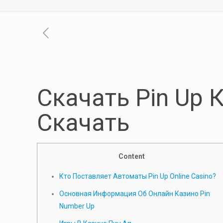
Скачать Pin Up
Скачать
Content
Кто Поставляет Автоматы Pin Up Online Casino?
Основная Информация Об Онлайн Казино Pin
Number Up