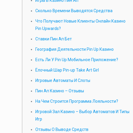
Игры В Казино Пин Ап
Сколько Времени Выводятся Средства
Что Получают Новые Клиенты Онлайн Казино
Pin Upwards?
Ставки Пин Ап Бет
География Деятельности Pin Up Казино
Есть Ли У Pin Up Мобильное Приложение?
Ёлочный Шар Pin-up Take Art Girl
Игровые Автоматы И Слоты
Пин Ап Казино – Отзывы
На Чем Строится Программа Лояльности?
Игровой Зал Казино – Выбор Автоматов И Типы
Игр
Отзывы О Выводе Средств