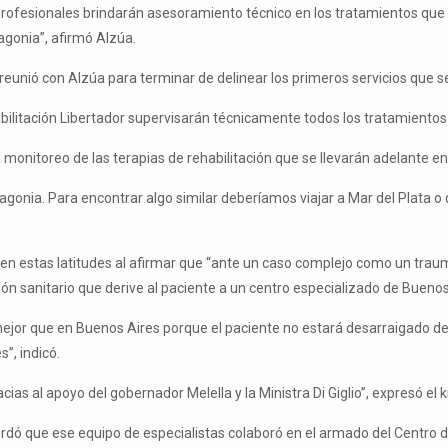
 profesionales brindarán asesoramiento técnico en los tratamientos que 
tagonia”, afirmó Alzúa.
e reunió con Alzúa para terminar de delinear los primeros servicios que se
bilitación Libertador supervisarán técnicamente todos los tratamientos
l monitoreo de las terapias de rehabilitación que se llevarán adelante en
atagonia. Para encontrar algo similar deberíamos viajar a Mar del Plata o
.
s en estas latitudes al afirmar que “ante un caso complejo como un trau
vión sanitario que derive al paciente a un centro especializado de Buenos
jor que en Buenos Aires porque el paciente no estará desarraigado de su
”, indicó.
cias al apoyo del gobernador Melella y la Ministra Di Giglio”, expresó el k
ecordó que ese equipo de especialistas colaboró en el armado del Centr