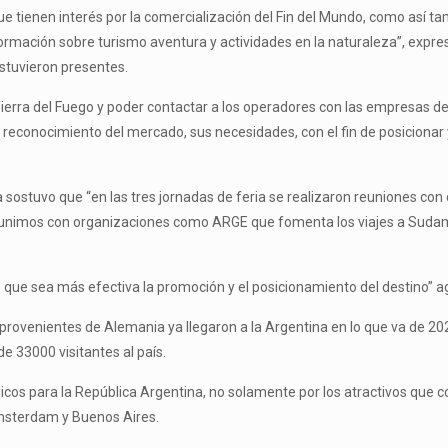
ue tienen interés por la comercialización del Fin del Mundo, como así 
rmación sobre turismo aventura y actividades en la naturaleza”, expresó 
stuvieron presentes.
ra del Fuego y poder contactar a los operadores con las empresas del s
reconocimiento del mercado, sus necesidades, con el fin de posicionar y
asa sostuvo que “en las tres jornadas de feria se realizaron reuniones c
eunimos con organizaciones como ARGE que fomenta los viajes a Sudamé
que sea más efectiva la promoción y el posicionamiento del destino” ag
venientes de Alemania ya llegaron a la Argentina en lo que va de 2023.
e 33000 visitantes al país.
os para la República Argentina, no solamente por los atractivos que conv
Amsterdam y Buenos Aires.