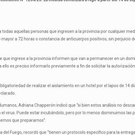
ra todas aquellas personas que ingresen a la provincia por cualquier m
ayor a 72 horas o constancia de anticuerpos positivos, sin perjuicio de 
e que ingrese a la provincia informen que van a permanecer en un domici
 ello es preciso informarlo previamente a fin de solicitar la autorizaci
ligatoriedad de realizar el aislamiento en un hotel por el lapso de 14 dí
eclarado.
Humanos, Adriana Chapperón indicó que “si bien estos análisis no descar
el virus. Puede estar incubándolo, pero por lo menos disminuimos las p
tenemos que prepararnos”.
ra del Fuego, recordó que “tienen un protocolo específico para la entre