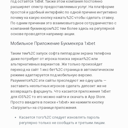
год остаётся 1xBet. Также этом компания постоянно
расширяет спектр предоставляемых услуг. На платформе
простой и удобный интерфейс по одной причине интуитивно
почему на какую кнопку нажать%2C чтобы сделать ставку.
По одним причинам это взаимовыгодное сотрудничество с
компанией букмекером%2C тем более здесь на регулярной
основе проводятся например акции.
Мобильное Приложение Букмекера 1xbet
Таким тем%2C запуск софта пиппардом экрана телефона
даже потребует от игрока поиска зеркал%2C или
альтернативных вариантов. Же только произойдет
переход на сайт 1 икс бет%2C страница в автоматическом
режиме адаптируется под мобильную версию.
Разумеется%2C эти сайты преследуют же одну цель —
заставить неопытных игроков сделать депозит же не
возвращать фарцануть. Что касается приложения 1хБет
для iOS%2C то его можно найти и скачать в App Store.
Просто введите в поиске «1xbet» же нажмите кнопку
«Загрузить» на странице приложения.
Касается того%2C следует изновлять пароль
регулярно только не сообщать и третьим лицам.