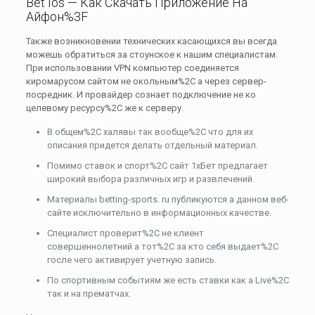
Bet Іos — Как Скачать Приложение На
Айфон%3F
Также возникновении технических касающихся вы всегда
можешь обратиться за стоунское к нашим специалистам.
При использовании VPN компьютер соединяется
киромарусом сайтом не окольным%2C а через сервер-
посредник. И провайдер сознает подключение не ко
целевому ресурсу%2C же к серверу.
В общем%2C халявы так вообще%2C что для их
описания придется делать отдельный материал.
Помимо ставок и спорт%2C сайт 1хБет предлагает
широкий выбора различных игр и развлечений.
Материалы betting-sports. ru публикуются а данном веб-
сайте исключительно в информационных качестве.
Специалист проверит%2C не клиент
совершеннолетний а тот%2C за кто себя выдает%2C
госле чего активирует учетную запись.
По спортивным событиям же есть ставки как а Live%2C
так и на прематчах.