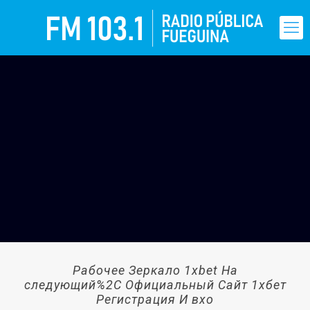
Рабочее Зеркало 1xbet На
следующий%2C Официальный Сайт 1хбет
Регистрация И вхо