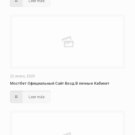
Leer más
22 enero, 2025
Мостбет Официальный Сайт Вход В личные Кабинет
Leer más