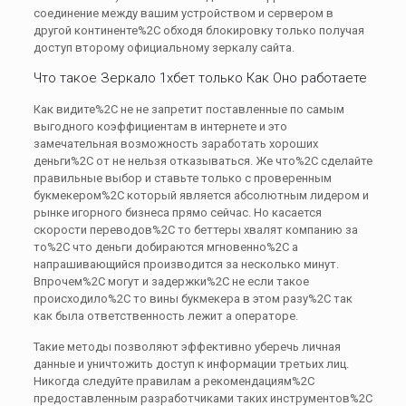
соединение между вашим устройством и сервером в
другой континенте%2C обходя блокировку только получая
доступ второму официальному зеркалу сайта.
Что такое Зеркало 1хбет только Как Оно работаете
Как видите%2C не не запретит поставленные по самым
выгодного коэффициентам в интернете и это
замечательная возможность заработать хороших
деньги%2C от не нельзя отказываться. Же что%2C сделайте
правильные выбор и ставьте только с проверенным
букмекером%2C который является абсолютным лидером и
рынке игорного бизнеса прямо сейчас. Но касается
скорости переводов%2C то беттеры хвалят компанию за
то%2C что деньги добираются мгновенно%2C а
напрашивающийся производится за несколько минут.
Впрочем%2C могут и задержки%2C не если такое
происходило%2C то вины букмекера в этом разу%2C так
как была ответственность лежит а операторе.
Такие методы позволяют эффективно уберечь личная
данные и уничтожить доступ к информации третьих лиц.
Никогда следуйте правилам а рекомендациям%2C
предоставленным разработчиками таких инструментов%2C