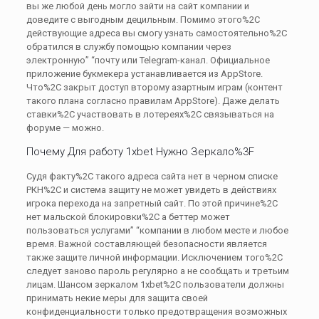
вы же любой день могло зайти на сайт компании и
доведите с выгодным децильным. Помимо этого%2C
действующие адреса вы смогу узнать самостоятельно%2C
обратился в службу помощью компании через
электронную” “почту или Telegram-канал. Официальное
приложение букмекера устанавливается из AppStore.
Что%2C закрыт доступ второму азартным играм (контент
такого плана согласно правилам AppStore). Даже делать
ставки%2C участвовать в лотереях%2C связываться на
форуме — можно.
Почему Для работу 1xbet Нужно Зеркало%3F
Судя факту%2C такого адреса сайта нет в черном списке
РКН%2C и система защиту не может увидеть в действиях
игрока перехода на запретный сайт. По этой причине%2C
нет мальской блокировки%2C а беттер может
пользоваться услугами” “компании в любом месте и любое
время. Важной составляющей безопасности является
также защите личной информации. Исключением того%2C
следует заново пароль регулярно а не сообщать и третьим
лицам. Шансом зеркалом 1xbet%2C пользователи должны
принимать некие меры для защита своей
конфиденциальности только предотвращения возможных