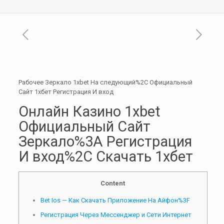
Рабочее Зеркало 1xbet На следующий%2C Официальный
Сайт 1хбет Регистрация И вход
Онлайн Казино 1xbet
Официальный Сайт
Зеркало%3A Регистрация
И вход%2C Скачать 1хбет
Content
Bet Іos — Как Скачать Приложение На Айфон%3F
Регистрация Через Мессенджер и Сети Интернет