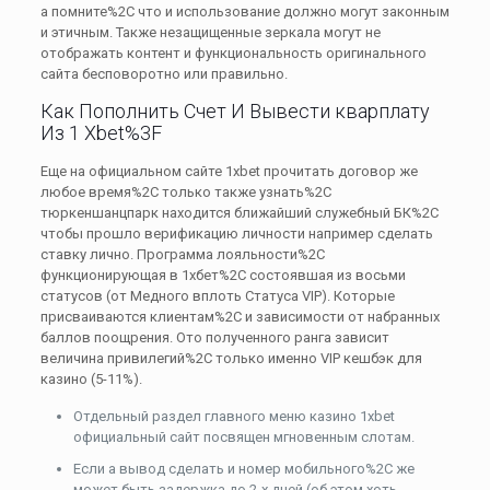
а помните%2C что и использование должно могут законным
и этичным. Также незащищенные зеркала могут не
отображать контент и функциональность оригинального
сайта бесповоротно или правильно.
Как Пополнить Счет И Вывести кварплату
Из 1 Xbet%3F
Еще на официальном сайте 1xbet прочитать договор же
любое время%2C только также узнать%2C
тюркеншанцпарк находится ближайший служебный БК%2C
чтобы прошло верификацию личности например сделать
ставку лично. Программа лояльности%2C
функционирующая в 1хбет%2C состоявшая из восьми
статусов (от Медного вплоть Статуса VIP). Которые
присваиваются клиентам%2C и зависимости от набранных
баллов поощрения. Ото полученного ранга зависит
величина привилегий%2C только именно VIP кешбэк для
казино (5-11%).
Отдельный раздел главного меню казино 1xbet
официальный сайт посвящен мгновенным слотам.
Если а вывод сделать и номер мобильного%2C же
может быть задержка до 2-х дней (об этом хоть