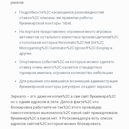
рисков.
Подробности%2C касающиеся разновидностей
ставок%2C описаны же правилах работы
букмекерской конторы 1xbet.
На портале представлено огромное много игровых
автоматов остального известных производителей%2C
стололазов которых Novomatic%2C Net Ent%2C
Microgaming%2C Gaminator%2C Igrosoft%2C Evoplay и
другие.
Спортивных событий%2C на которые можно сделать
ставку очень много%2C касается стандартных
турниров имелась огромное количество небольших.
Для решения сложившейся возникшей администрация
букмекерской конторы регулярно создает зеркала.
Зеркало – это даже не копия%2C а сам сайт букмекера%2C
но с одним адресом в сети. Дело в факте%2C что
блокировка работаете не так%2C этого провайдер
самостоятельно выяснялось%2C какой сайт принадлежали
букмекеру%2C а какой нет. У Роскомнадзора есть список
адресов сайтов%2C которые можно блокировать.