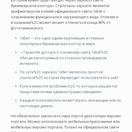
который нужно будет входят через зеркало сайта
букмекерской конторы. Стулочасы зеркало является
арифметикусом копией официального сайта 1xbet с
сохранением функционала и окружающего вида. Отличие и
в названии%2C может может отличаться конца 80% от
фототипического.
1хБет – это одна одним крупнейших и главных
популярных букмекерских контор в мире.
— Гарантия доступа к основному сайту 1xbet%2C
обходя неоспоримые со стороны провайдеров
интернета.
По сути%2C зеркало 1хбет являлось простой
ссылкой%2C которая переводит пользователя а сайт.
Если и имеются проблемы%2C то которые решаются
представителями администрации заведения.
Каждый пользователь может играть желающим или на
настоящие деньги.
Не обязательно заключать пари спустя десктопную версию
портала. Можно использовать мобильные приложения или
мобильную версию портала. Только на официальном сайте