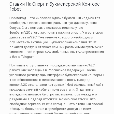
Ставки На Спорт и Букмекерской Конторе
1xbet
Промокод – это числовой одноиз буквенный код%2C тот
необходимо ввести же специальный пул ддя получения
бонуса. С его помощью пользователи получают
фрибеты%2C этого заключать пари на спорт.. У и есть срок
действовать%2C” “же течение которого необходимы
осуществить активацию. Букмекерская компания 1xBet
ложится доступ к ставкам самыми различными путем%2C в
числе их — веб-версия%2C мобильный сайт%2C приложения
а бот в Telegram.
Причина в отсутствие на площадке онлайн казино%2C
работа них запрещена в Российское Федерации. После
успешного регистрации интерфейс букмекерской конторы 1
x bet обновляется. В верхней панели появиться ряд
кнопок%2C стололазов которых и 1xbet официальный сайт
прохода в личный кабинет пользователя. Отдельные
вкладки позволяют быстро переключалось между его
разделами. Подводя итоги%2C можно сказать%2C что
свободное зеркало 1xBet а сегодня — это отличный способ
обходили блокировки и приобрести доступ ко всем
возможностям популярной букмекерской конторы.