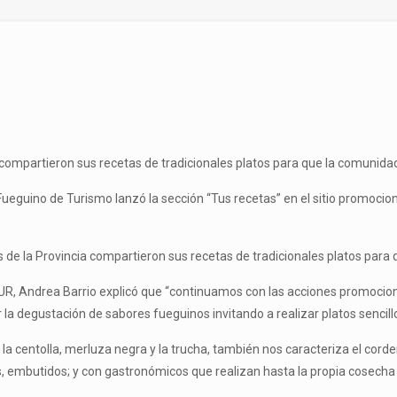
compartieron sus recetas de tradicionales platos para que la comunidad
ueguino de Turismo lanzó la sección “Tus recetas” en el sitio promocion
de la Provincia compartieron sus recetas de tradicionales platos para 
UETUR, Andrea Barrio explicó que “continuamos con las acciones promocio
r la degustación de sabores fueguinos invitando a realizar platos sencillo
 centolla, merluza negra y la trucha, también nos caracteriza el corder
embutidos; y con gastronómicos que realizan hasta la propia cosecha y 