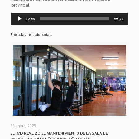
provincial.
Reproductor
00:00
00:00
de
audio
Entradas relacionadas
23 enero, 2025
EL IMD REALIZÓ EL MANTENIMIENTO DE LA SALA DE