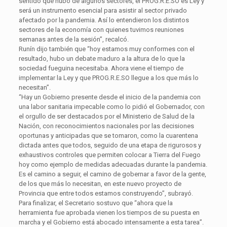
sentido que hubo de algunos sectores, el PROG.R.E.SO es Ley y
será un instrumento esencial para asistir al sector privado
afectado por la pandemia. Así lo entendieron los distintos
sectores de la economía con quienes tuvimos reuniones
semanas antes de la sesión”, recalcó.
Runín dijo también que “hoy estamos muy conformes con el
resultado, hubo un debate maduro a la altura de lo que la
sociedad fueguina necesitaba. Ahora viene el tiempo de
implementar la Ley y que PROG.R.E.SO llegue a los que más lo
necesitan”.
“Hay un Gobierno presente desde el inicio de la pandemia con
una labor sanitaria impecable como lo pidió el Gobernador, con
el orgullo de ser destacados por el Ministerio de Salud de la
Nación, con reconocimientos nacionales por las decisiones
oportunas y anticipadas que se tomaron, como la cuarentena
dictada antes que todos, seguido de una etapa de rigurosos y
exhaustivos controles que permiten colocar a Tierra del Fuego
hoy como ejemplo de medidas adecuadas durante la pandemia.
Es el camino a seguir, el camino de gobernar a favor de la gente,
de los que más lo necesitan, en este nuevo proyecto de
Provincia que entre todos estamos construyendo”, subrayó.
Para finalizar, el Secretario sostuvo que “ahora que la
herramienta fue aprobada vienen los tiempos de su puesta en
marcha y el Gobierno está abocado intensamente a esta tarea”.