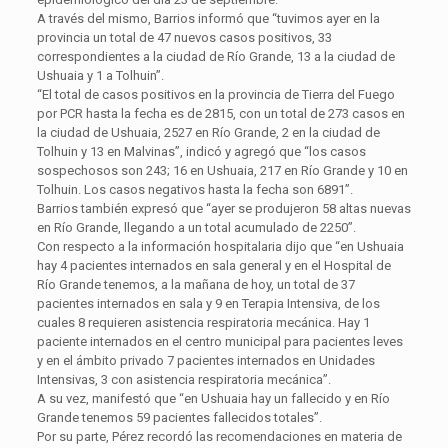
A través del mismo, Barrios informó que “tuvimos ayer en la
provincia un total de 47 nuevos casos positivos, 33
correspondientes a la ciudad de Río Grande, 13 a la ciudad de
Ushuaia y 1 a Tolhuin”.
“El total de casos positivos en la provincia de Tierra del Fuego
por PCR hasta la fecha es de 2815, con un total de 273 casos en
la ciudad de Ushuaia, 2527 en Río Grande, 2 en la ciudad de
Tolhuin y 13 en Malvinas”, indicó y agregó que “los casos
sospechosos son 243; 16 en Ushuaia, 217 en Río Grande y 10 en
Tolhuin. Los casos negativos hasta la fecha son 6891”.
Barrios también expresó que “ayer se produjeron 58 altas nuevas
en Río Grande, llegando a un total acumulado de 2250”.
Con respecto a la información hospitalaria dijo que “en Ushuaia
hay 4 pacientes internados en sala general y en el Hospital de
Río Grande tenemos, a la mañana de hoy, un total de 37
pacientes internados en sala y 9 en Terapia Intensiva, de los
cuales 8 requieren asistencia respiratoria mecánica. Hay 1
paciente internados en el centro municipal para pacientes leves
y en el ámbito privado 7 pacientes internados en Unidades
Intensivas, 3 con asistencia respiratoria mecánica”.
A su vez, manifestó que “en Ushuaia hay un fallecido y en Río
Grande tenemos 59 pacientes fallecidos totales”.
Por su parte, Pérez recordó las recomendaciones en materia de