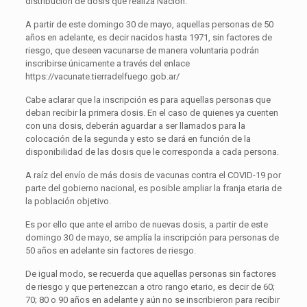
distribución de dosis que realiza Nación.
A partir de este domingo 30 de mayo, aquellas personas de 50
años en adelante, es decir nacidos hasta 1971, sin factores de
riesgo, que deseen vacunarse de manera voluntaria podrán
inscribirse únicamente a través del enlace
https://vacunate.tierradelfuego.gob.ar/
Cabe aclarar que la inscripción es para aquellas personas que
deban recibir la primera dosis. En el caso de quienes ya cuenten
con una dosis, deberán aguardar a ser llamados para la
colocación de la segunda y esto se dará en función de la
disponibilidad de las dosis que le corresponda a cada persona.
A raíz del envío de más dosis de vacunas contra el COVID-19 por
parte del gobierno nacional, es posible ampliar la franja etaria de
la población objetivo.
Es por ello que ante el arribo de nuevas dosis, a partir de este
domingo 30 de mayo, se amplía la inscripción para personas de
50 años en adelante sin factores de riesgo.
De igual modo, se recuerda que aquellas personas sin factores
de riesgo y que pertenezcan a otro rango etario, es decir de 60;
70; 80 o 90 años en adelante y aún no se inscribieron para recibir