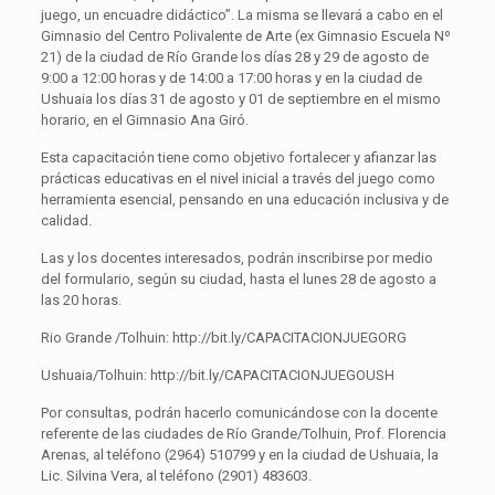
juego, un encuadre didáctico”. La misma se llevará a cabo en el
Gimnasio del Centro Polivalente de Arte (ex Gimnasio Escuela Nº
21) de la ciudad de Río Grande los días 28 y 29 de agosto de
9:00 a 12:00 horas y de 14:00 a 17:00 horas y en la ciudad de
Ushuaia los días 31 de agosto y 01 de septiembre en el mismo
horario, en el Gimnasio Ana Giró.
Esta capacitación tiene como objetivo fortalecer y afianzar las
prácticas educativas en el nivel inicial a través del juego como
herramienta esencial, pensando en una educación inclusiva y de
calidad.
Las y los docentes interesados, podrán inscribirse por medio
del formulario, según su ciudad, hasta el lunes 28 de agosto a
las 20 horas.
Rio Grande /Tolhuin: http://bit.ly/CAPACITACIONJUEGORG
Ushuaia/Tolhuin: http://bit.ly/CAPACITACIONJUEGOUSH
Por consultas, podrán hacerlo comunicándose con la docente
referente de las ciudades de Río Grande/Tolhuin, Prof. Florencia
Arenas, al teléfono (2964) 510799 y en la ciudad de Ushuaia, la
Lic. Silvina Vera, al teléfono (2901) 483603.