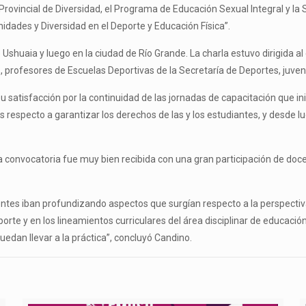
n Provincial de Diversidad, el Programa de Educación Sexual Integral y la
dades y Diversidad en el Deporte y Educación Física”.
 Ushuaia y luego en la ciudad de Río Grande. La charla estuvo dirigida a
s, profesores de Escuelas Deportivas de la Secretaría de Deportes, juve
 satisfacción por la continuidad de las jornadas de capacitación que i
s respecto a garantizar los derechos de las y los estudiantes, y desde l
a convocatoria fue muy bien recibida con una gran participación de docen
ocentes iban profundizando aspectos que surgían respecto a la perspect
rte y en los lineamientos curriculares del área disciplinar de educación
edan llevar a la práctica”, concluyó Candino.